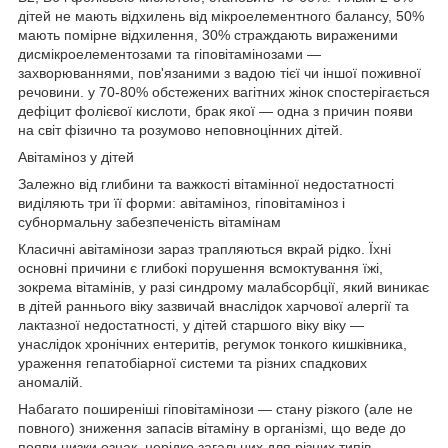
дітей не мають відхилень від мікроелементного балансу, 50%
мають помірне відхилення, 30% страждають вираженими
дисмікроелементозами та гіповітамінозами —
захворюваннями, пов'язаними з вадою тієї чи іншої поживної
речовини. у 70-80% обстежених вагітних жінок спостерігається
дефіцит фолієвої кислоти, брак якої — одна з причин появи
на світ фізично та розумово неповноцінних дітей.
Авітаміноз у дітей
Залежно від глибини та важкості вітамінної недостатності
виділяють три її форми: авітаміноз, гіповітаміноз і
субнормальну забезпеченість вітамінам
Класичні авітамінози зараз трапляються вкрай рідко. Їхні
основні причини є глибокі порушення всмоктування їжі,
зокрема вітамінів, у разі синдрому малабсорбції, який виникає
в дітей раннього віку зазвичай внаслідок харчової алергії та
лактазної недостатності, у дітей старшого віку віку —
унаслідок хронічних ентеритів, регумок тонкого кишківника,
ураження гепатобіарної системи та різних спадкових
аномалій.
Набагато поширеніші гіповітамінози — стану різкого (але не
повного) зниження запасів вітаміну в організмі, що веде до
появи низки ознак, нерідко загальних для різних типів