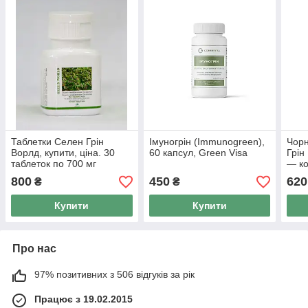
Таблетки Селен Грін
Імуногрін (Immunogreen),
Чорн
Ворлд, купити, ціна. 30
60 капсул, Green Visa
Грін
таблеток по 700 мг
— ко
здор
800
450
620
₴
₴
Купити
Купити
Про нас
97% позитивних з 506 відгуків за рік
Працює з 19.02.2015