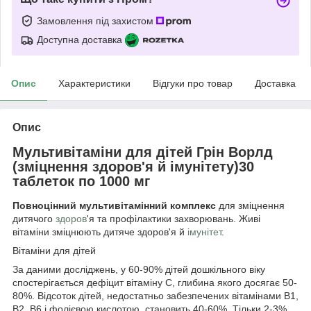
Замовлення під захистом
Доступна доставка
Опис
Характеристики
Відгуки про товар
Доставка
Опис
Мультивітаміни для дітей Грін Ворлд
(зміцнення здоров'я й імунітету)30
таблеток по 1000 мг
Повноцінний мультивітамінний комплекс
для зміцнення
дитячого
здоров
'я та профілактики захворювань. Живі
вітаміни зміцнюють дитяче здоров'я й
імунітет
.
Вітаміни для дітей
За даними досліджень, у 60-90% дітей дошкільного віку
спостерігається дефіцит вітаміну С, глибина якого досягає 50-
80%. Відсоток дітей, недостатньо забезпечених вітамінами В1,
В2, В6 і фолієвою кислотою, становить 40-60%. Тільки 2-3%