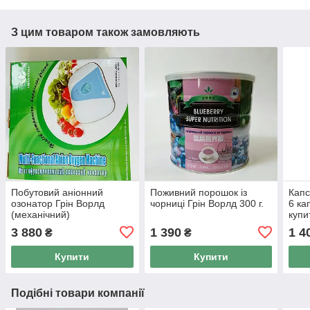
З цим товаром також замовляють
Побутовий аніонний
Поживний порошок із
Капс
озонатор Грін Ворлд
чорниці Грін Ворлд 300 г.
6 ка
(механічний)
купи
3 880
1 390
1 4
₴
₴
Купити
Купити
Подібні товари компанії