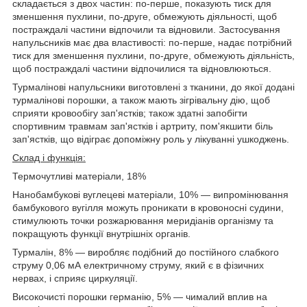
складається з двох частин: по-перше, показують тиск для
зменшення пухлини, по-друге, обмежують діяльності, щоб
постраждалі частини відпочили та відновили. Застосування
напульсників має два властивості: по-перше, надає потрібний
тиск для зменшення пухлини, по-друге, обмежують діяльність,
щоб постраждалі частини відпочилися та відновлюються.
Турмалінові напульсники виготовлені з тканини, до якої додані
турмалінові порошки, а також мають зігрівальну дію, щоб
сприяти кровообігу зап'ястків; також здатні запобігти
спортивним травмам зап'ястків і артриту, пом'якшити біль
зап'ястків, що відіграє допоміжну роль у лікуванні ушкоджень.
Склад і функція:
Термочутливі матеріали, 18%
Нанобамбукові вуглецеві матеріали, 10% — випромінювання
бамбукового вугілля можуть проникати в кровоносні судини,
стимулюють точки розжарювання меридіанів організму та
покращують функції внутрішніх органів.
Турмалін, 8% — виробляє подібний до постійного слабкого
струму 0,06 мА електричному струму, який є в фізичних
нервах, і сприяє циркуляції.
Високочисті порошки германію, 5% — чималий вплив на