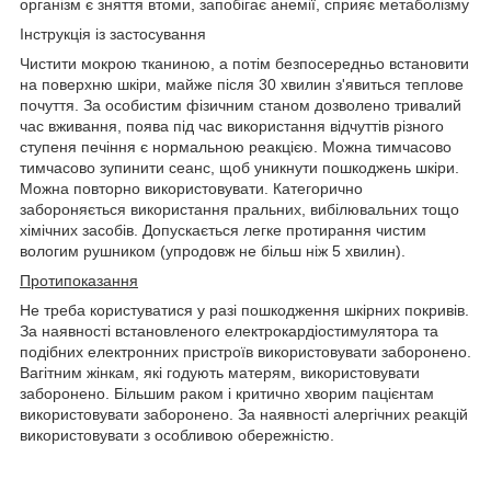
організм є зняття втоми, запобігає анемії, сприяє метаболізму
Інструкція із застосування
Чистити мокрою тканиною, а потім безпосередньо встановити
на поверхню шкіри, майже після 30 хвилин з'явиться теплове
почуття. За особистим фізичним станом дозволено тривалий
час вживання, поява під час використання відчуттів різного
ступеня печіння є нормальною реакцією. Можна тимчасово
тимчасово зупинити сеанс, щоб уникнути пошкоджень шкіри.
Можна повторно використовувати. Категорично
забороняється використання пральних, вибілювальних тощо
хімічних засобів. Допускається легке протирання чистим
вологим рушником (упродовж не більш ніж 5 хвилин).
Протипоказання
Не треба користуватися у разі пошкодження шкірних покривів.
За наявності встановленого електрокардіостимулятора та
подібних електронних пристроїв використовувати заборонено.
Вагітним жінкам, які годують матерям, використовувати
заборонено. Більшим раком і критично хворим пацієнтам
використовувати заборонено. За наявності алергічних реакцій
використовувати з особливою обережністю.