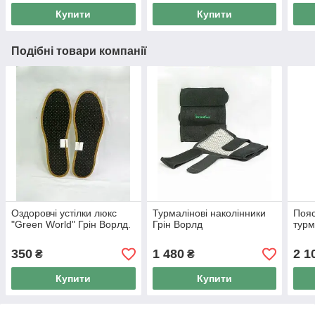
Купити
Купити
Подібні товари компанії
Оздоровчі устілки люкс
Турмалінові наколінники
Пояс
"Green World" Грін Ворлд.
Грін Ворлд
турм
350
1 480
2 1
₴
₴
Купити
Купити