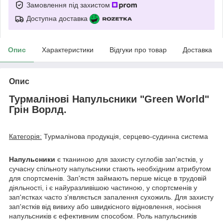
Замовлення під захистом
Доступна доставка
Опис
Характеристики
Відгуки про товар
Доставка
Опис
Турмалінові Напульсники "Green World"
Грін Ворлд.
Категорія:
Турмалінова продукція, серцево-судинна система
Напульсники
є тканиною для захисту суглобів зап'ястків, у
сучасну спільноту напульсники стають необхідним атрибутом
для спортсменів. Зап'ястя займають перше місце в трудовій
діяльності, і є найуразливішою частиною, у спортсменів у
зап'ястках часто з'являється запалення сухожиль. Для захисту
зап'ястків від вивиху або швидкісного відновлення, носіння
напульсників є ефективним способом. Роль напульсників