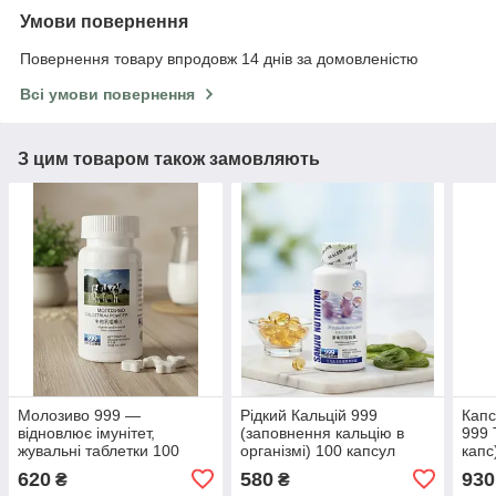
Умови повернення
Повернення товару впродовж 14 днів за домовленістю
Всі умови повернення
З цим товаром також замовляють
Молозиво 999 —
Рідкий Кальцій 999
Капс
відновлює імунітет,
(заповнення кальцію в
999 
жувальні таблетки 100
організмі) 100 капсул
капс
капс. / 1000 мг.
620
580
930
₴
₴