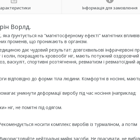
арактеристики
Інформація для замовлення
рін Ворлд.
 яка ґрунтується на "магнітосферному ефекті" магнітних впливів 
их променів, що проникають в організм.
медициною дає чудовий результат: довгохвильові інфрачервоні п
 і колін, покращують кровообіг ніг, мають потужний оздоровчий
тоз, васкуліт, спортивні розтягнення, ревматизм і ревматоїдний а
ги відповідно до форми тіла людини. Комфортні в носінні, мают
омагає уникнути деформації виробу під час носіння (наприклад:
» ніг, не помітні під одягом.
Рекомендується носити комплекс виробів із турмаліном, а потім
Використовуйте нейтральні мийні засоби. Не прасувати, не вибі