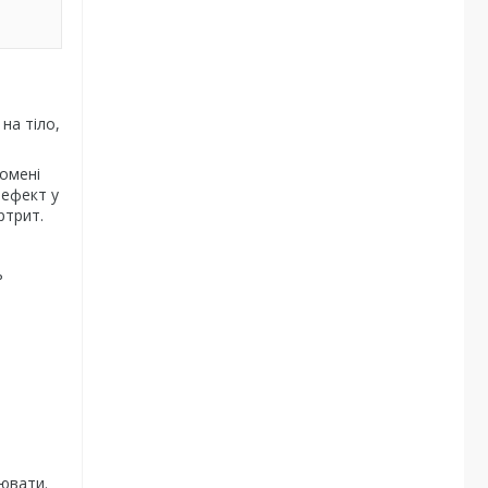
на тіло,
ромені
 ефект у
ртрит.
ь
лювати.