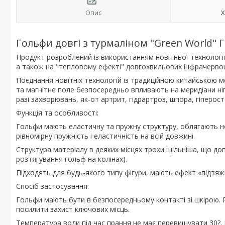
Опис
Х
Гольфи довгі з турмаліном "Green World" Г
Продукт розроблений із використанням новітньої технології,
а також на "тепловому ефекті" довгохвильових інфрачервон
Поєднання новітніх технологій із традиційною китайською 
та магнітне поле безпосередньо впливають на меридіани ніг
разі захворювань, як-от артрит, гідрартроз, шпора, гіперос
Функція та особливості:
Гольфи мають еластичну та пружну структуру, облягають но
рівномірну пружність і еластичність на всій довжині.
Структура матеріалу в деяких місцях трохи щільніша, що доп
розтягування гольф на колінах).
Підходять для будь-якого типу фігури, мають ефект «підтяжки
Спосіб застосування:
Гольфи мають бути в безпосередньому контакті зі шкірою. 
посилити захист ключових місць.
Температура води під час прання не має перевищувати 30?. 