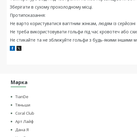
Зберігати в сухому прохолодному місці.
Протипоказання:
Не варто користуватися вагітним жінкам, людям із серйозні
Не треба використовувати гольфи під час кровотеч або схил
Не стикайте та не зближуйте гольфи з будь-якими іншими ма
Марка
TianDe
Тяньши
Coral Club
Арт Лайф
Дана Я