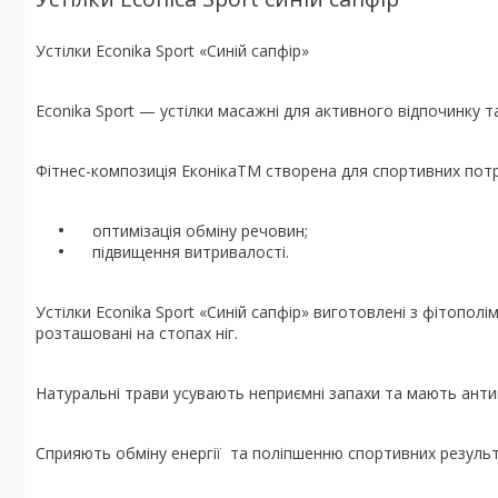
Устілки Econika Sport «Синій сапфір»
Econika Sport — устілки масажні для активного відпочинку т
Фітнес-композиція ЕконікаTM створена для спортивних потр
оптимізація обміну речовин;
підвищення витривалості.
Устілки Econika Sport «Синій сапфір» виготовлені з фітополім
розташовані на стопах ніг.
Натуральні трави усувають неприємні запахи та мають анти
Сприяють обміну енергії та поліпшенню спортивних результ