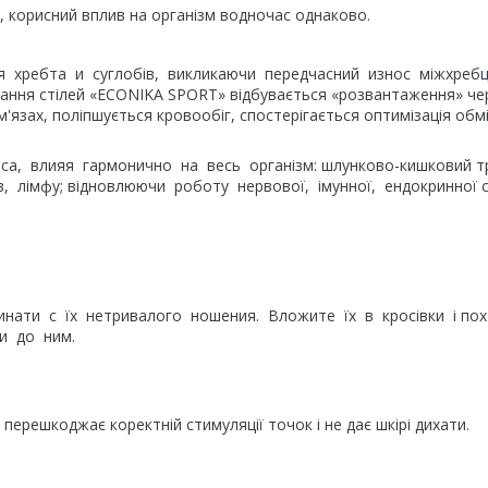
 корисний вплив на організм водночас однаково.
для хребта и суглобів, викликаючи передчасний износ міжхреб
истання стілей «ECONIKA SPORT» відбувається «розвантаження» че
м'язах, поліпшується кровообіг, спостерігається оптимізація обм
а, влияя гармонично на весь організм: шлунково-кишковий т
в, лімфу; відновлюючи роботу нервової, імунної, ендокринної 
инати c їх нетривалого ношения. Вложите їх в кросівки і пох
ли до ним.
 перешкоджає коректній стимуляції точок і не дає шкірі дихати.