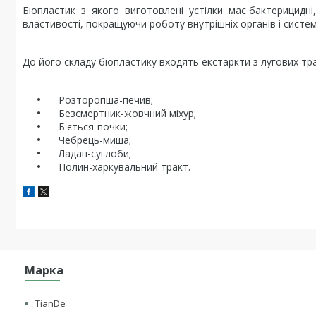
Біопластик з якого виготовлені устілки має бактерицидні, 
властивості, покращуючи роботу внутрішніх органів і систем
До його складу біопластику входять екстаркти з лугових тр
Розторопша-печив;
Безсмертник-жовчний міхур;
Б'ється-почки;
Чебрець-миша;
Ладан-суглоби;
Полин-харкувальний тракт.
Марка
TianDe