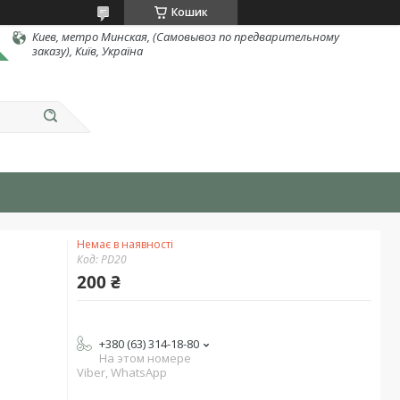
Кошик
Киев, метро Минская, (Самовывоз по предварительному
заказу), Київ, Україна
Немає в наявності
Код:
PD20
200 ₴
+380 (63) 314-18-80
На этом номере
Viber, WhatsApp