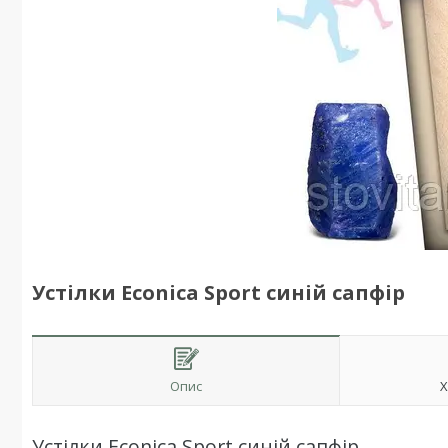
Устілки Econica Sport синій сапфір
Опис
Х
Устілки Econica Sport синій сапфір