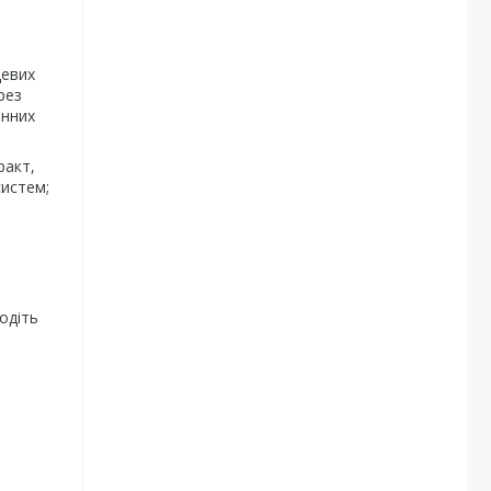
цевих
рез
інних
ракт,
систем;
одіть