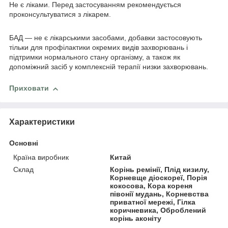
Не є ліками. Перед застосуванням рекомендується
проконсультуватися з лікарем.
БАД — не є лікарськими засобами, добавки застосовують
тільки для профілактики окремих видів захворювань і
підтримки нормального стану організму, а також як
допоміжний засіб у комплексній терапії низки захворювань.
Приховати
Характеристики
Основні
Країна виробник
Китай
Склад
Корінь ремінії, Плід кизилу,
Корневще діоскореї, Порія
кокосова, Кора кореня
півонії мудань, Корневства
приватної мережі, Гілка
коричневика, Оброблений
корінь аконіту