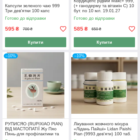
Кордицепс рідкий Макс+ 999,
Капсули зеленого чаю 999
(+ ганодерму та вітамін С) 10
Три дев'ятки 100 капс
бут. по 10 мл. 19.01.27
Готово до відправки
Готово до відправки
595
585
₴
₴
700 ₴
650 ₴
Купити
Купити
–10%
–10%
РУПИСЯО (RUPIXIAO PIAN)
Лікування жовчного міхура
ВІД МАСТОПАТІЇ Жу Пяо
«Лідань Пайші» Lidan Paishi
Пянь-для профілактики та
Pian (9993 дев'яти) 100 таб.
лікування молочної залози