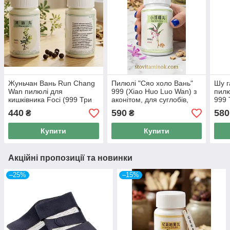
Жуньчан Вань Run Chang
Пилюлі "Сяо холо Вань"
Шу г
Wan пилюлі для
999 (Xiao Huo Luo Wan) з
пилю
кишківника Foci (999 Три
аконітом, для суглобів,
999 
Дев'ятки) 200 пілюль.
артрит, остеохондроз, 200
пил
440
590
580
₴
₴
пилюль
Купити
Купити
Акційні пропозиції та новинки
–25%
–15%