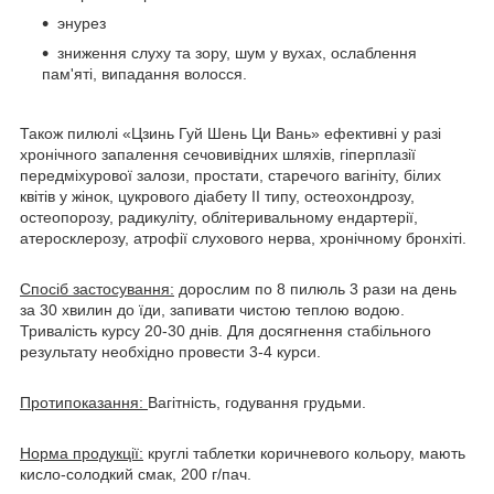
энурез
зниження слуху та зору, шум у вухах, ослаблення
пам'яті, випадання волосся.
Також пилюлі «Цзинь Гуй Шень Ци Вань» ефективні у разі
хронічного запалення сечовивідних шляхів, гіперплазії
передміхурової залози, простати, старечого вагініту, білих
квітів у жінок, цукрового діабету ІІ типу, остеохондрозу,
остеопорозу, радикуліту, облітеривальному ендартерії,
атеросклерозу, атрофії слухового нерва, хронічному бронхіті.
Спосіб застосування:
дорослим по 8 пилюль 3 рази на день
за 30 хвилин до їди, запивати чистою теплою водою.
Тривалість курсу 20-30 днів. Для досягнення стабільного
результату необхідно провести 3-4 курси.
Протипоказання:
Вагітність, годування грудьми.
Норма продукції:
круглі таблетки коричневого кольору, мають
кисло-солодкий смак, 200 г/пач.