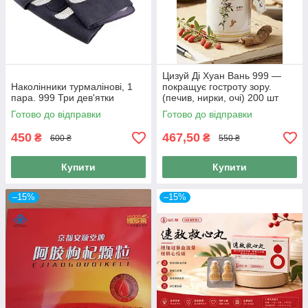
Цизуй Ді Хуан Вань 999 —
Наколінники турмалінові, 1
покращує гостроту зору.
пара. 999 Три дев'ятки
(печив, нирки, очі) 200 шт
Готово до відправки
Готово до відправки
450
467,50
₴
₴
600 ₴
550 ₴
Купити
Купити
–15%
–15%