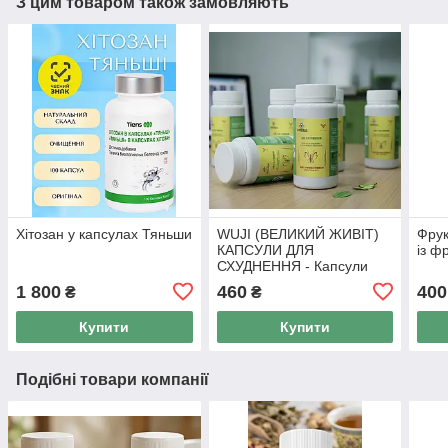
З цим товаром також замовляють
Хітозан у капсулах Тяньши
WUJI (ВЕЛИКИЙ ЖИВІТ)
Фрук
КАПСУЛИ ДЛЯ
із ф
СХУДНЕННЯ - Капсули
для схуднення Тянь Ву, 50
1 800
460
400
₴
₴
капс
Купити
Купити
Подібні товари компанії