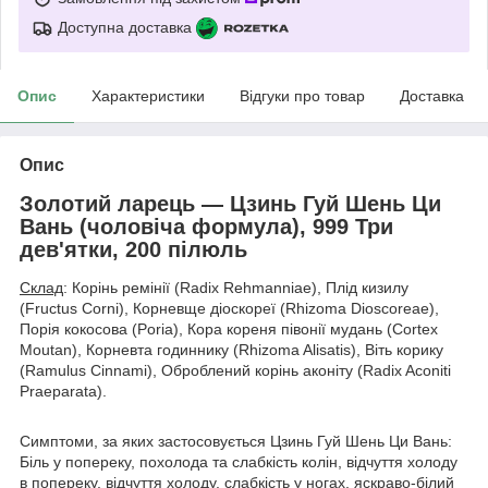
Доступна доставка
Опис
Характеристики
Відгуки про товар
Доставка
Опис
Золотий ларець — Цзинь Гуй Шень Ци
Вань (чоловіча формула), 999 Три
дев'ятки, 200 пілюль
Склад
: Корінь ремінії (Radix Rehmanniae), Плід кизилу
(Fructus Corni), Корневще діоскореї (Rhizoma Dioscoreae),
Порія кокосова (Poria), Кора кореня півонії мудань (Cortex
Moutan), Корневта годиннику (Rhizoma Alisatis), Віть корику
(Ramulus Cinnami), Оброблений корінь аконіту (Radix Aconiti
Praeparata).
Симптоми, за яких застосовується Цзинь Гуй Шень Ци Вань:
Біль у попереку, похолода та слабкість колін, відчуття холоду
в попереку, відчуття холоду, слабкість у ногах, яскраво-білий