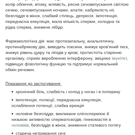
колір обличчя, втому, млявість, рясне сечовипускання світлою
сечею, сечовипускання ночами, апатія, набряклість ніг,
безпліддя в жінок, слабкий стілець, депресія, імпотенція,
передчасна еякуляція, мала кількість сперми, холодна та
рідка сперма, знижене лібідо.
Фармакологічна дія: має протизапальну, анальгетичну,
протинабрякову дію, виводить токсини, знижує кров'яний тиск,
знижує рівень цукру та ліпідів у крові, протистоїть старінню
організму, сприяє виробленню інтерферону, зміцнює
імунітет
,
підвищує фізіологічну функцію та підтримує нормальний
обмін речовин.
Показання до застосування:
хронічний біль, слабкість і холод у ногах і в попереку
імпотенція, полюції, передчасна еякуляція,
ослаблення потенції, слабка ерекція
чоловіче безпліддя, викликане олігоспермією й
низькою активністю сперматозоїдів, гінекомастія в
чоловіків
, безпліддя в жінок, зниження статевого потягу
стареча нетримання сечі