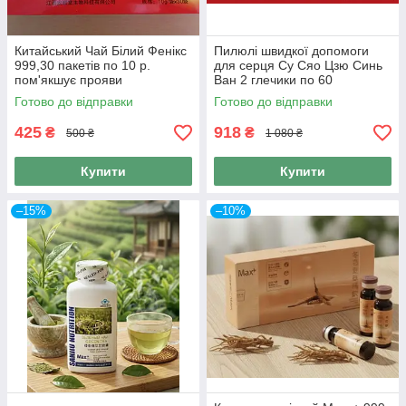
Китайський Чай Білий Фенікс
Пилюлі швидкої допомоги
999,30 пакетів по 10 р.
для серця Су Сяо Цзю Синь
пом'якшує прояви
Ван 2 глечики по 60
клімактеричного синдрому.
сублінгвальних пилюль 120
Готово до відправки
Готово до відправки
пілюль
425
918
₴
₴
500 ₴
1 080 ₴
Купити
Купити
–15%
–10%