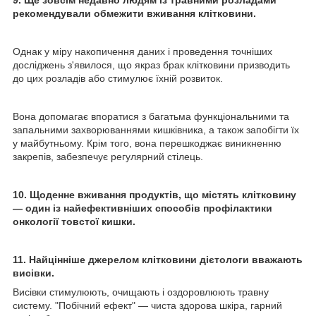
9. Ще зовсім недавно людям із травними розладами
рекомендували обмежити вживання клітковини.
Однак у міру накопичення даних і проведення точніших
досліджень з'явилося, що якраз брак клітковини призводить
до цих розладів або стимулює їхній розвиток.
Вона допомагає впоратися з багатьма функціональними та
запальними захворюваннями кишківника, а також запобігти їх
у майбутньому. Крім того, вона перешкоджає виникненню
закрепів, забезпечує регулярний стілець.
10. Щоденне вживання продуктів, що містять клітковину
— один із найефективніших способів профілактики
онкології товстої кишки.
11. Найцінніше джерелом клітковини дієтологи вважають
висівки.
Висівки стимулюють, очищають і оздоровлюють травну
систему. "Побічний ефект" — чиста здорова шкіра, гарний