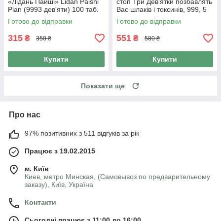
«Лідань Пайші» Lidan Paishi
стоп Три Дев'ятки позбавлять
Pian (9993 дев'яти) 100 таб.
Вас шлаків і токсинів, 999, 5
пар 10 шт.
Готово до відправки
Готово до відправки
315
551
₴
₴
350 ₴
580 ₴
Купити
Купити
Показати ще
Про нас
97% позитивних з 511 відгуків за рік
Працює з 19.02.2015
м. Київ
Киев, метро Минская, (Самовывоз по предварительному
заказу), Київ, Україна
Контакти
Сьогодні працює з 11:00 до 16:00