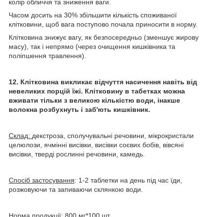
колір обличчя та зниження ваги.
Часом досить на 30% збільшити кількість споживаної
клітковини, щоб вага поступово почала приносити в норму.
Клітковина знижує вагу, як безпосередньо (зменшує жирову
масу), так і непрямо (через очищення кишківника та
поліпшення травлення).
12. Клітковина викликає відчуття насичення навіть від
невеликих порцій їжі. Клітковину в табетках можна
вживати тільки з великою кількістю води, інакше
волокна розбухнуть і заб'ють кишківник.
Склад:
декстроза, сполучувальні речовини, мікрокристали
целюлози, ячмінні висівки, висівки соєвих бобів, вівсяні
висівки, тверді рослинні речовини, камедь.
Спосіб застосування
: 1-2 таблетки на день під час їди,
розжовуючи та запиваючи склянкою води.
Норма продукції:
800 мг*100 шт.