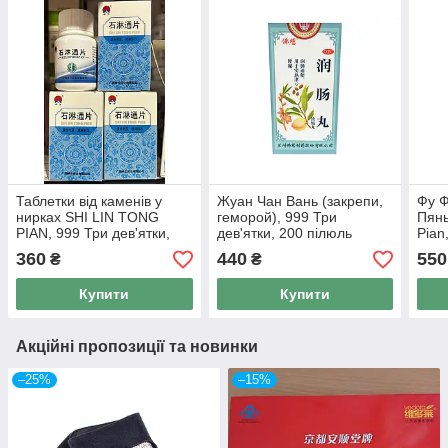
Таблетки від каменів у
Жуан Чан Вань (закрепи,
Фу 
нирках SHI LIN TONG
геморой), 999 Три
Пянь
PIAN, 999 Три дев'ятки,
дев'ятки, 200 пілюль
Pian
100 таблеток по 0,12 гр
дев'
360
440
550
₴
₴
Купити
Купити
Акційні пропозиції та новинки
–25%
–15%