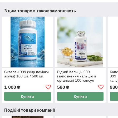
З цим товаром також замовляють
Сквален 999 (жир печінки
Рідкий Кальцій 999
Капс
акули) 100 шт. / 500 мг.
(заповнення кальцію в
999 
організмі) 100 капсул
капс
1 000
580
930
₴
₴
Купити
Купити
Подібні товари компанії