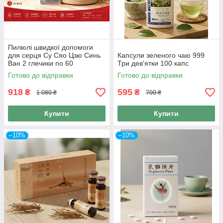
Пилюлі швидкої допомоги
для серця Су Сяо Цзю Синь
Капсули зеленого чаю 999
Ван 2 глечики по 60
Три дев'ятки 100 капс
сублінгвальних пилюль 120
Готово до відправки
Готово до відправки
пілюль
918
595
₴
₴
1 080 ₴
700 ₴
Купити
Купити
–10%
–10%