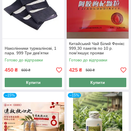
Китайський Чай Білий Фенікс
Наколінники турмалінові, 1
999,30 пакетів по 10 р.
пара. 999 Три дев'ятки
пом'якшує прояви
клімактеричного синдрому.
Готово до відправки
Готово до відправки
450
425
₴
₴
600 ₴
500 ₴
Купити
Купити
–15%
–15%