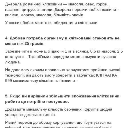
Джерела розчинної клітковини — квасоля, овес, горіхи,
насіння, цитрусові, ягоди. Джерела нерозчинної клітковини —
висівки, морква, квасоля, більшість овочів.
У соєвих бобах містяться обидва типи клітковини.
4. Добова потреба організму в кліткованні становить не
менш ніж 25 грамів.
Забезпечити її можна, з'їдаючи 1 кг вівсянки, 0,5 кг квасолі, 2,5
кг капусти... Такі об'єми навряд чи може вгамувати сучасна
людина.
На допомогу охочим правильно харчуватися прийшли високі
технології, які дають змогу зберегти в таблетках КЛІТЧАТКА
999 максимальну кількість клітковини.
5. Якщо ви вирішили збільшити споживання клітковини,
робити це потрібно поступово.
Додавайте мінімальну кількість овочевих і фруктів щодня
упродовж декількох тижнів.
Різкий перехід до образу харчування, що ґрунтується на
кліткочці, неминуче призведе до здуття живота та безлічі