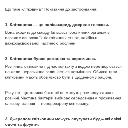
Що таке клітковина? Показання до застосування:
1. Клітковина — це полісахарид, джерело глюкози.
Вона входить до складу більшості рослинних організмів,
позаяк є основою їхніх клітинних стінок, найбільш
важкозасвоюваної частиною рослини.
2. Клітковина буває розчинна та нерозчинна.
Розчинна клітковина під час контакту з водою перетворюється
на желе, нерозчинна залишається незмінною. Обидва типи
клітковини мають обов'язково бути в щоденному раціоні.
Річ у тім, що корисні бактерії не можуть розмножуватися в
розчині. Частина бактерій вибирає середовищем проживання
слизову, всі інші — непереварену клітковину.
3. Джерелом клітковини можуть слугувати будь-які свіжі
овочі та фрукти.