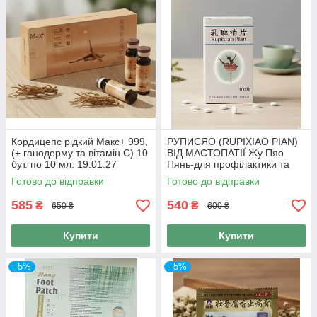
Кордицепс рідкий Макс+ 999,
РУПИСЯО (RUPIXIAO PIAN)
(+ ганодерму та вітамін С) 10
ВІД МАСТОПАТІЇ Жу Пяо
бут. по 10 мл. 19.01.27
Пянь-для профілактики та
лікування молочної залози
Готово до відправки
Готово до відправки
100 таб., 999
585
540
₴
₴
650 ₴
600 ₴
Купити
Купити
–5%
–5%