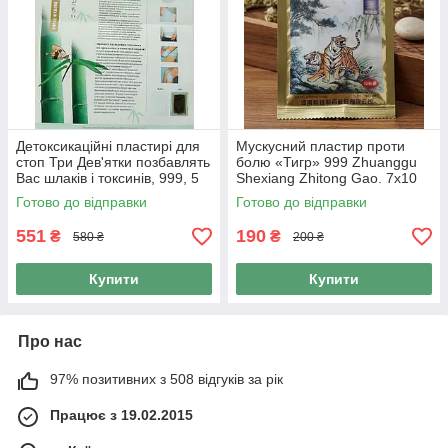
Детоксикаційні пластирі для
Мускусний пластир проти
стоп Три Дев'ятки позбавлять
болю «Тигр» 999 Zhuanggu
Вас шлаків і токсинів, 999, 5
Shexiang Zhitong Gao. 7х10
пар 10 шт.
см/10 шт. в упаковці
Готово до відправки
Готово до відправки
551
190
₴
₴
580 ₴
200 ₴
Купити
Купити
Про нас
97% позитивних з 508 відгуків за рік
Працює з 19.02.2015