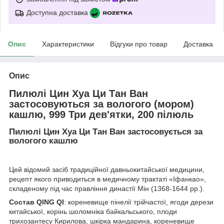
Доступна доставка
Опис
Характеристики
Відгуки про товар
Доставка
Опис
Пилюлі Цин Хуа Ци Тан Ван
застосовуються за вологого (мором)
кашлю, 999 Три дев'ятки, 200 пілюль
Пилюлі Цин Хуа Ци Тан Ван застосовується за
вологого кашлю
Цей відомий засіб традиційної давньокитайської медицини,
рецепт якого приводиться в медичному трактаті «Іфанкао»,
складеному під час правління династії Мін (1368-1644 рр.).
Состав QING QI
: кореневище пінелії трійчастої, ягоди дерези
китайської, корінь шоломніка байкальського, плоди
трихозантесу Кирилова, шкірка мандарина, кореневище