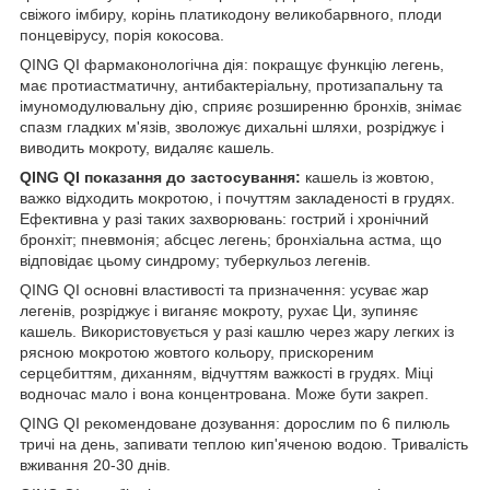
свіжого імбиру, корінь платикодону великобарвного, плоди
понцевірусу, порія кокосова.
QING QI фармаконологічна дія: покращує функцію легень,
має протиастматичну, антибактеріальну, протизапальну та
імуномодулювальну дію, сприяє розширенню бронхів, знімає
спазм гладких м'язів, зволожує дихальні шляхи, розріджує і
виводить мокроту, видаляє кашель.
QING QI показання до застосування:
кашель із жовтою,
важко відходить мокротою, і почуттям закладеності в грудях.
Ефективна у разі таких захворювань: гострий і хронічний
бронхіт; пневмонія; абсцес легень; бронхіальна астма, що
відповідає цьому синдрому; туберкульоз легенів.
QING QI основні властивості та призначення: усуває жар
легенів, розріджує і виганяє мокроту, рухає Ци, зупиняє
кашель. Використовується у разі кашлю через жару легких із
рясною мокротою жовтого кольору, прискореним
серцебиттям, диханням, відчуттям важкості в грудях. Міці
водночас мало і вона концентрована. Може бути закреп.
QING QI рекомендоване дозування: дорослим по 6 пилюль
тричі на день, запивати теплою кип'яченою водою. Тривалість
вживання 20-30 днів.