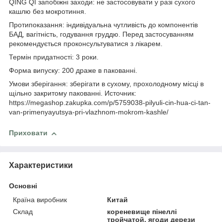
QING QI запобіжні заходи: не застосовувати у разі сухого
кашлю без мокротиння.
Протипоказання: індивідуальна чутливість до компонентів
БАД, вагітність, годування груддю. Перед застосуванням
рекомендується проконсультуватися з лікарем.
Термін придатності: 3 роки.
Форма випуску: 200 драже в пакованні.
Умови зберігання: зберігати в сухому, прохолодному місці в
щільно закритому пакованні. Источник:
https://megashop.zakupka.com/p/5759038-pilyuli-cin-hua-ci-tan-
van-primenyayutsya-pri-vlazhnom-mokrom-kashle/
Приховати
Характеристики
Основні
Країна виробник
Китай
Склад
кореневище пінеллі
тройчатой, ягоди дерези