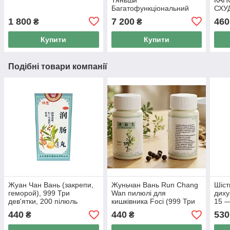
Багатофункціональний
СХУ
масажер TQ-Z06 Ішоукан
для 
1 800
7 200
460
₴
₴
капс
Купити
Купити
Подібні товари компанії
Жуан Чан Вань (закрепи,
Жуньчан Вань Run Chang
Шіст
геморой), 999 Три
Wan пилюлі для
диху
дев'ятки, 200 пілюль
кишківника Foci (999 Три
15 —
Дев'ятки) 200 пілюль.
ліпі
440
440
530
₴
₴