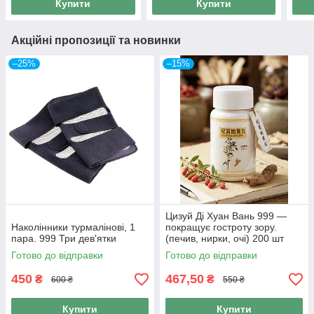
Купити
Купити
Акційні пропозиції та новинки
–25%
–15%
Цизуй Ді Хуан Вань 999 —
Наколінники турмалінові, 1
покращує гостроту зору.
пара. 999 Три дев'ятки
(печив, нирки, очі) 200 шт
Готово до відправки
Готово до відправки
450
467,50
₴
₴
600 ₴
550 ₴
Купити
Купити