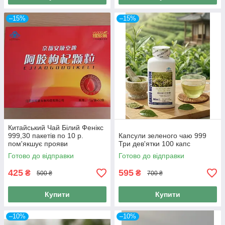
–15%
–15%
Китайський Чай Білий Фенікс
999,30 пакетів по 10 р.
Капсули зеленого чаю 999
пом'якшує прояви
Три дев'ятки 100 капс
клімактеричного синдрому.
Готово до відправки
Готово до відправки
425
595
₴
₴
500 ₴
700 ₴
Купити
Купити
–10%
–10%