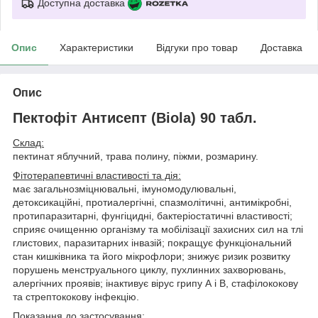
Доступна доставка
Опис
Характеристики
Відгуки про товар
Доставка
Опис
Пектофіт Антисепт (Biola) 90 табл.
Склад:
пектинат яблучний, трава полину, піжми, розмарину.
Фітотерапевтичні властивості та дія:
має загальнозміцнювальні, імуномодулювальні,
детоксикаційні, протиалергічні, спазмолітичні, антимікробні,
протипаразитарні, фунгіцидні, бактеріостатичні властивості;
сприяє очищенню організму та мобілізації захисних сил на тлі
глистових, паразитарних інвазій; покращує функціональний
стан кишківника та його мікрофлори; знижує ризик розвитку
порушень менструального циклу, пухлинних захворювань,
алергічних проявів; інактивує вірус грипу А і В, стафілококову
та стрептококову інфекцію.
Показання до застосування: