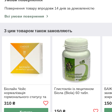
Повернення товару впродовж 14 днів за домовленістю
Всі умови повернення
З цим товаром також замовляють
Біолайн Чойс
Глистоклін із лецитином
БАЖ 
нормалізація
Біола (Biola) 60 табл.
захв
гормонального статусу та
зокр
роботи жіночих статевих
нирк
310
150
₴
залоз CHOICE 30 капсул
100 
150
₴
Купити