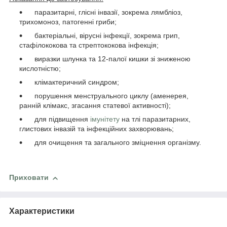
паразитарні, глісні інвазії, зокрема лямбліоз,
трихомоноз, патогенні гриби;
бактеріальні, вірусні інфекції, зокрема грип,
стафілококова та стрептококова інфекція;
виразки шлунка та 12-палої кишки зі зниженою
кислотністю;
клімактеричний синдром;
порушення менструального циклу (аменерея,
ранній клімакс, згасання статевої активності);
для підвищення
імунітету
на тлі паразитарних,
глистових інвазій та інфекційних захворювань;
для очищення та загального зміцнення організму.
Приховати
Характеристики