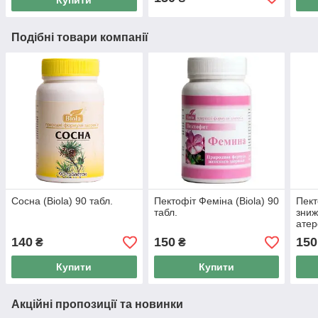
Подібні товари компанії
Сосна (Biola) 90 табл.
Пектофіт Феміна (Biola) 90
Пект
табл.
зниж
атер
140
150
150
₴
₴
Купити
Купити
Акційні пропозиції та новинки