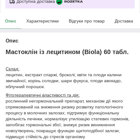
Доступна доставка
Опис
Характеристики
Відгуки про товар
Доставка
Опис
Мастоклін із лецитином (Biola) 60 табл.
Склад:
лецитин, екстракт спаржі, броколі; квіти та плоди калини
звичайної, корінь солодки, шари фукуса, плоди авокадо,
яблучний порошок.
Фітотерапевтичні властивості та дія:
рослинний негормональний препарат, механізм дії якого
спрямований на зниження ризику розвитку патологічного
процесу в молочних залозах; підтримує функціональну
діяльність печінки, нормалізує утилізацію статевих гормонів,
запобігає гормональні збої; знижує ризик виникнення
новоутворень; покращує функцію щитоподібної залози,
підвищує стійкість до стресів організму.