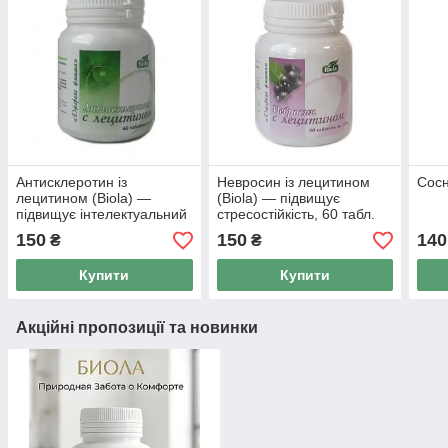
Антисклеротин із
Невросин із лецитином
Сосн
лецитином (Biola) —
(Biola) — підвищує
підвищує інтелектуальний
стресостійкість, 60 табл.
і енергетичний потенціал
150
150
140
₴
₴
мозку, 60 табл.
Купити
Купити
Акційні пропозиції та новинки