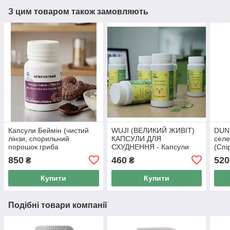
З цим товаром також замовляють
Капсули Беймін (чистий
WUJI (ВЕЛИКИЙ ЖИВІТ)
DUND
лінзи, спорильний
КАПСУЛИ ДЛЯ
сел
порошок гриба
СХУДНЕННЯ - Капсули
(Спі
ганодерму) Тянь Ву, 50
для схуднення Тянь Ву, 50
Тянь
850
460
520
₴
₴
капс по 0,5
капс
Купити
Купити
Подібні товари компанії