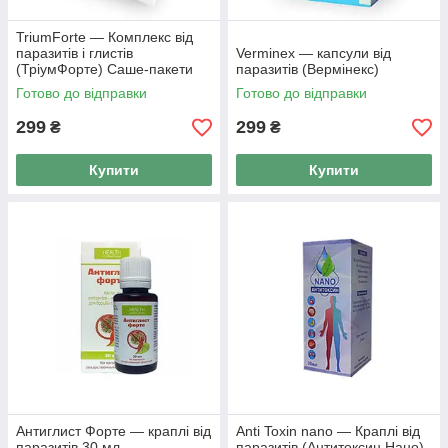
TriumForte — Комплекс від
паразитів і глистів
Verminex — капсули від
(ТріумФорте) Саше-пакети
паразитів (Вермінекс)
No10 по 5 г.
Готово до відправки
Готово до відправки
299
299
₴
₴
Купити
Купити
Антиглист Форте — краплі від
Anti Toxin nano — Краплі від
паразитів 30 мл
паразитів (Антитоксин Нано)