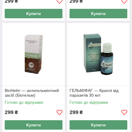
299
299
₴
₴
Купити
Купити
BioHelm — антигельмінтний
ГЕЛЬМІФАГ — Краплі від
засіб (Біогельм)
паразитів 30 мл
Готово до відправки
Готово до відправки
299
299
₴
₴
Купити
Купити