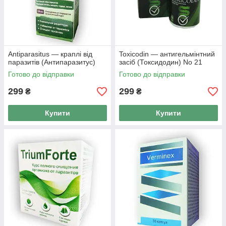
Antiparasitus — краплі від
Toxicodin — антигельмінтний
паразитів (Антипаразитус)
засіб (Токсидодин) No 21
Готово до відправки
Готово до відправки
299
299
₴
₴
Купити
Купити