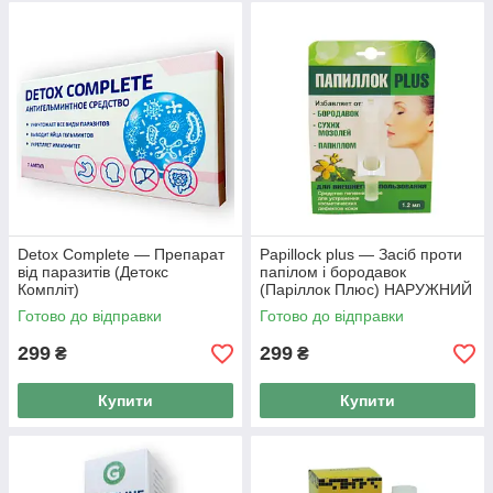
Detox Complete — Препарат
Papillock plus — Засіб проти
від паразитів (Детокс
папілом і бородавок
Компліт)
(Паріллок Плюс) НАРУЖНИЙ
Готово до відправки
Готово до відправки
299
299
₴
₴
Купити
Купити