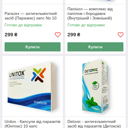
Папінол — комплекс від
Parazex — антигельмінтний
папілом і бородавок
засіб (Паразекс) капс No 10
(Внутрішній і Зовнішній)
Готово до відправки
Готово до відправки
299
299
₴
₴
Купити
Купити
Unitox - Капсули від паразитів
Detoxic - антигельмінтний
(Юнітокс) 10 капс
засіб від паразитів (Детоксік)