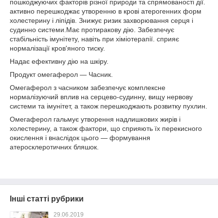
пошкоджуючих факторів різної природи та спрямованості дії.
активно перешкоджає утворенню в крові атерогенних форм
холестерину і ліпідів. Знижує ризик захворювання серця і
судинно системи.Має протиракову дію. Забезпечує
стабільність імунітету, навіть при хіміотерапії. сприяє
нормалізації кров'яного тиску.
Надає ефективну дію на шкіру.
Продукт омегаферол ― Часник.
Омегаферол з часником забезпечує комплексне
нормалізуючий вплив на серцево-судинну, вищу нервову
системи та імунітет, а також перешкоджають розвитку пухлин.
Омегаферол гальмує утворення надлишкових жирів і
холестерину, а також фактори, що сприяють їх перекисного
окислення і внаслідок цього ― формування
атеросклеротичних бляшок.
Інші статті рубрики
29.06.2019