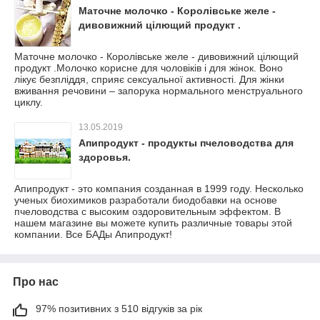
Маточне молочко - Королівське желе -
дивовижний цілющий продукт .
Маточне молочко - Королівське желе - дивовижний цілющий
продукт .Молочко корисне для чоловіків і для жінок. Воно
лікує безпліддя, сприяє сексуальної активності. Для жінки
вживання речовини – запорука нормального менструального
циклу.
13.05.2019
Апипродукт - продукты пчеловодства для
здоровья.
Апипродукт - это компания созданная в 1999 году. Несколько
ученых биохимиков разработали биодобавки на основе
пчеловодства с высоким оздоровительным эффектом. В
нашем магазине вы можете купить различные товары этой
компании. Все БАДы Апипродукт!
Про нас
97% позитивних з 510 відгуків за рік