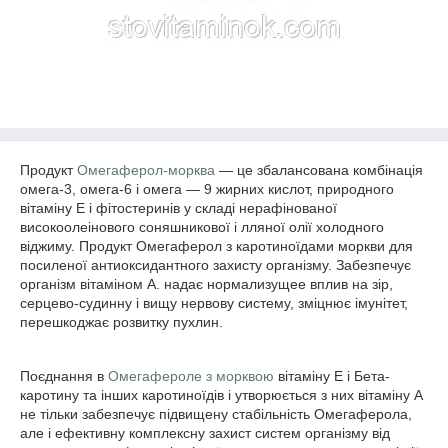
Продукт
Омегаферол-морква
― це збалансована комбінація
омега-3, омега-6 і омега ― 9 жирних кислот, природного
вітаміну Е і фітостеринів у складі нерафінованої
високоолеінового соняшникової і лляної олії холодного
віджиму. Продукт Омегаферол з каротиноїдами моркви для
посиленої антиоксидантного захисту організму. Забезпечує
організм вітаміном А. надає нормализущее вплив на зір,
серцево-судинну і вищу нервову систему, зміцнює імунітет,
перешкоджає розвитку пухлин.
Поєднання в
Омегафероле з морквою
вітаміну Е і Бета-
каротину та інших каротиноїдів і утворюється з них вітаміну А
не тільки забезпечує підвищену стабільність Омегаферола,
але і ефективну комплексну захист систем організму від