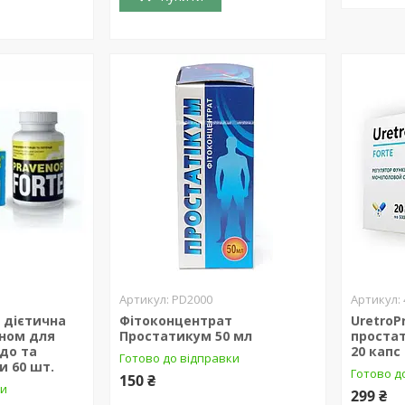
PD2000
 дієтична
Фітоконцентрат
UretroP
іном для
Простатикум 50 мл
простат
до та
20 капс
Готово до відправки
и 60 шт.
Готово д
150 ₴
ки
299 ₴