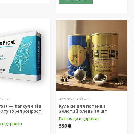
4256
А845/11
rost — Капсули від
Кульки для потенції
иту (УретроПрост)
Золотий олень 10 шт
Готово до відправки
о відправки
550 ₴