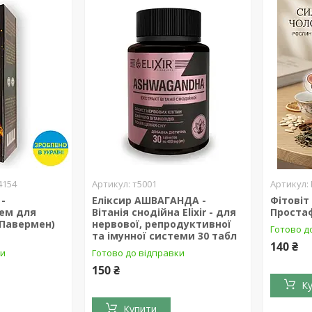
4154
т5001
-
Еліксир АШВАГАНДА -
Фітові
ем для
Вітанія снодійна Elixir - для
Простаф
(Павермен)
нервової, репродуктивної
Готово д
та імунної системи 30 табл
140 ₴
ки
Готово до відправки
150 ₴
К
Купити