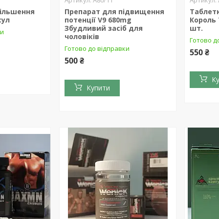
більшення
Препарат для підвищення
Таблетк
сул
потенції V9 680mg
Король 
Збудливий засіб для
шт.
ки
чоловіків
Готово д
Готово до відправки
550 ₴
500 ₴
К
Купити