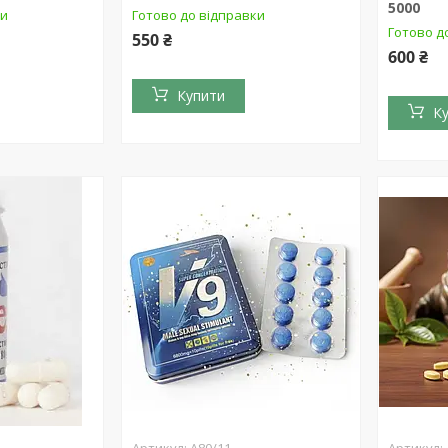
5000
ки
Готово до відправки
Готово д
550 ₴
600 ₴
Купити
К
А80/11