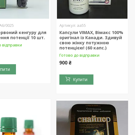
А6/0025
aa55
ервоний кенгуру для
Капсули VIMAX, Вімакс 100%
ння потенції 10 шт.
оригінал із Канади. Здивуй
свою жінку потужною
о відправки
потенцією! (60 капс.)
Готово до відправки
900 ₴
упити
Купити