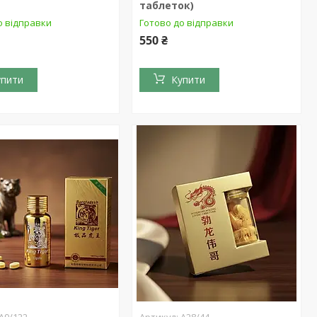
таблеток)
о відправки
Готово до відправки
550 ₴
упити
Купити
А9/122
А28/44