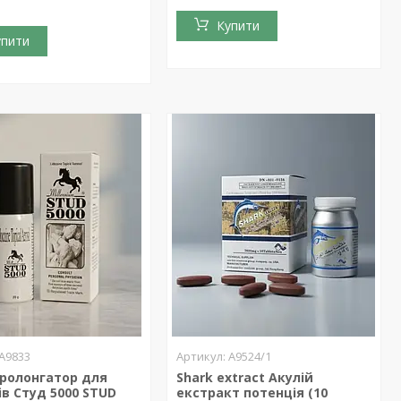
Купити
упити
А9833
А9524/1
пролонгатор для
Shark extract Акулій
ів Студ 5000 STUD
екстракт потенція (10