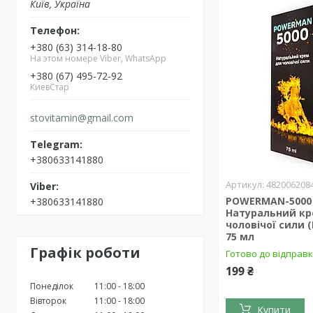
Київ, Україна
+380 (63) 314-18-80
На этом номере Viber, WhatsApp
+380 (67) 495-72-92
КиевСтар
stovitamin@gmail.com
+380633141880
482006208
POWERMAN-5000 
+380633141880
Натуральний кр
чоловічої сили 
75 мл
Графік роботи
Готово до відправ
199 ₴
Понеділок
11:00
18:00
Вівторок
11:00
18:00
Купити