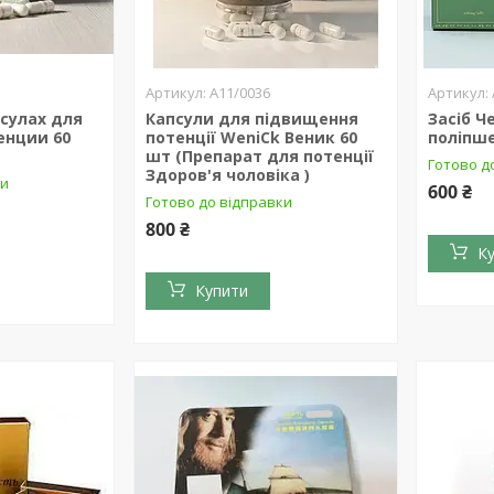
А11/0036
псулах для
Капсули для підвищення
Засіб Ч
енции 60
потенції WeniCk Веник 60
поліпше
шт (Препарат для потенції
Готово д
Здоров'я чоловіка )
ки
600 ₴
Готово до відправки
800 ₴
К
Купити