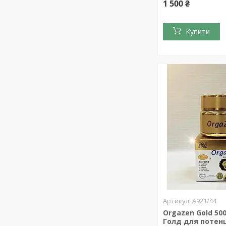
1 500 ₴
Купити
А921/44
Orgazen Gold 50
Голд для потенц