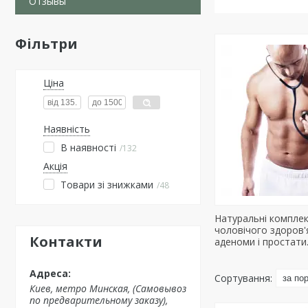
Отзывы
Фільтри
Ціна
Наявність
В наявності
132
Акція
Товари зі знижками
48
Натуральні комплек
чоловічого здоров'я
Контакти
аденоми і простати
Киев, метро Минская, (Самовывоз
по предварительному заказу),