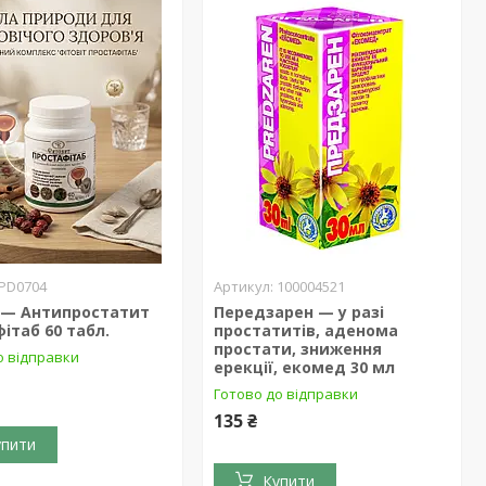
PD0704
100004521
т — Антипростатит
Передзарен — у разі
ітаб 60 табл.
простатитів, аденома
простати, зниження
о відправки
ерекції, екомед 30 мл
Готово до відправки
135 ₴
упити
Купити