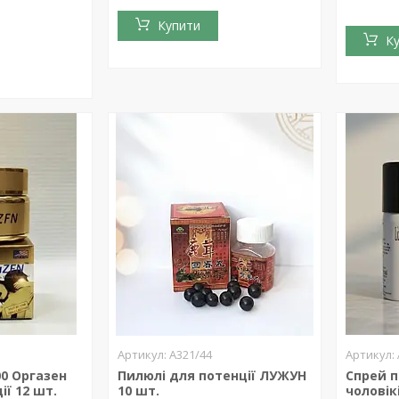
Купити
К
А321/44
00 Оргазен
Пилюлі для потенції ЛУЖУН
Спрей 
ії 12 шт.
10 шт.
чоловік