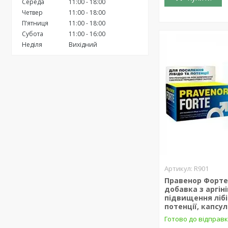
Середа
11:00
18:00
Четвер
11:00
18:00
Пʼятниця
11:00
18:00
Субота
11:00
16:00
Неділя
Вихідний
R901
Правенор Форте
добавка з аргін
підвищення лібі
потенції, капсул
Готово до відправ