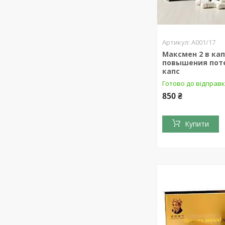
А001/17
Максмен 2 в ка
повышения пот
капс
Готово до відправ
850 ₴
Купити