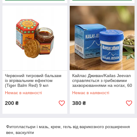
Червоний тигровий бальзам
Кайлас Дживан/Kailas Jeevan
із зігрівальним ефектом
справляється з грибковими
(Tiger Balm Red) 9 мл
захворюваннями на ногах, 60
г
Немає в наявності
Немає в наявності
200
380
₴
₴
Фитопластыри і мазь, крем, гель від варикозного розширення
вен, васкуліти