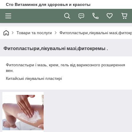
Сто Витаминок для здоровья и красоты
Товари та послуги
Фитопластыри,лікувальні мазі,фиток
Фитопластыри,лікувальні мазі,фитокремы .
Фитопластыри і мазь, крем, гель від варикозного розширення
вен.
Китайські лікувальні пластирі