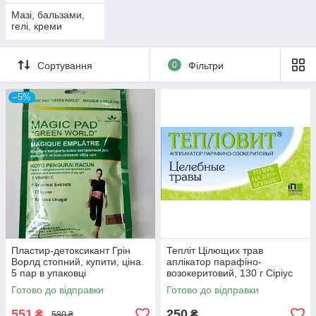
Мазі, бальзами,
гелі, креми
Сортування
0
Фільтри
–5%
Пластир-детоксикант Грін
Тепліт Цілющих трав
Ворлд стопний, купити, ціна.
аплікатор парафіно-
5 пар в упаковці
возокеритовий, 130 г Сіріус
Готово до відправки
Готово до відправки
551
250
₴
₴
580 ₴