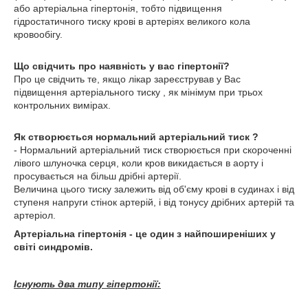
або артеріальна гіпертонія, тобто підвищення
гідростатичного тиску крові в артеріях великого кола
кровообігу.
Що свідчить про наявність у вас гіпертонії?
Про це свідчить те, якщо лікар зареєстрував у Вас
підвищення артеріального тиску , як мінімум при трьох
контрольних вимірах.
Як створюється нормальний артеріальний тиск ?
- Нормальний артеріальний тиск створюється при скороченні
лівого шлуночка серця, коли кров викидається в аорту і
просувається на більш дрібні артерії.
Величина цього тиску залежить від об'єму крові в судинах і від
ступеня напруги стінок артерій, і від тонусу дрібних артерій та
артеріол.
Артеріальна гіпертонія - це один з найпоширеніших у
світі синдромів.
Існують два типу гіпертонії: