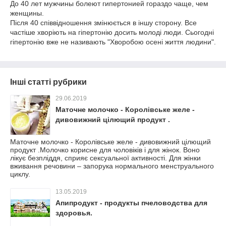
До 40 лет мужчины болеют гипертонией гораздо чаще, чем
женщины.
Після 40 співвідношення змінюється в іншу сторону. Все
частіше хворіють на гіпертонію досить молоді люди. Сьогодні
гіпертонію вже не називають "Хворобою осені життя людини".
Інші статті рубрики
29.06.2019
Маточне молочко - Королівське желе -
дивовижний цілющий продукт .
Маточне молочко - Королівське желе - дивовижний цілющий
продукт .Молочко корисне для чоловіків і для жінок. Воно
лікує безпліддя, сприяє сексуальної активності. Для жінки
вживання речовини – запорука нормального менструального
циклу.
13.05.2019
Апипродукт - продукты пчеловодства для
здоровья.