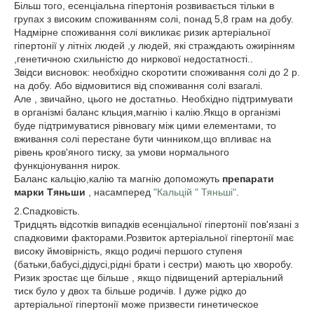
Більш того, есенціальна гіпертонія розвивається тільки в
групах з високим споживанням солі, понад 5,8 грам на добу.
Надмірне споживання солі викликає ризик артеріальної
гіпертонії у літніх людей ,у людей, які страждають ожирінням
,генетичною схильністю до ниркової недостатності..
Звідси висновок: необхідно скоротити споживання солі до 2 р.
на добу. Або відмовитися від споживання солі взагалі.
Але , звичайно, цього не достатньо. Необхідно підтримувати
в організмі баланс кльция,магнію і калію.Якщо в організмі
буде підтримуватися рівновагу між цими елементами, то
вживання солі перестане бути чинником,що впливає на
рівень кров'яного тиску, за умови нормального
функціонування нирок.
Баланс кальцію,калію та магнію допоможуть
препарати
марки Тяньши
, насамперед
"Кальцій " Тяньші"
.
2.Спадковість.
Тридцять відсотків випадків есенціальної гіпертонії пов'язані з
спадковими факторами.Розвиток артеріальної гіпертонії має
високу ймовірність, якщо родичі першого ступеня
(батьки,бабусі,дідусі,рідні брати і сестри) мають цю хворобу.
Ризик зростає ще більше , якщо підвищений артеріальний
тиск було у двох та більше родичів. І дуже рідко до
артеріальної гіпертонії може призвести гинетическое