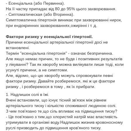
- Есенціальна (або Первинна).
На її частку припадає від 80 до 95% цього захворювання.
- Сиптоматическая (або Вторинна).
Симптоматична гіпертонія виникає при захворюванні нирок,
при ендокринних захворюваннях,ожирінні і т. д.
Фактори ризику у есенціальної гіпертонії.
Причини есенціальної артеріальної гіпертонії досі не
встановлені.
Термін "есенціальна гіпертонія" - означає безпричинна.
Але якщо немає причин, то не буде і позитивних результатів
у лікуванні? Так як хворобу можна вилікувати лише тоді, коли
усунуті причини, а не симптоми.
Але, відомо, що цю хворобу можуть спровокувати певні
фактори ризику. Давайте розберемося, які ж це фактори
ризику , і розберемося в тому , як їх прибрати.
1. Надлишок солі в їжі.
Вчені встановили, що існує тісний зв'язок між рівнем
артеріального тиску і кількістю споживаної людиною солі.
З чим пов'язано те,що сіль впливає на підвищення тиску?
- Це пов'язано з тим,що хлористий натрій має властивість
утримувати в організмі воду.Надлишок жизнив кровоносному
руслі призводить до підвищення кров'яного тиску.