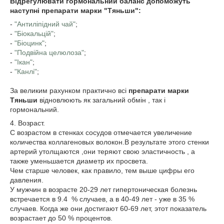
Відрегулювати гормональний баланс допоможуть
наступні препарати марки "Тяньши":
-
"Антиліпідний чай"
;
-
"Біокальцій"
;
-
"Біоцинк"
;
-
"Подвійна целюлоза"
;
-
"Ікан"
;
-
"Канлі"
;
За великим рахунком практично всі
препарати марки
Тяньши
відновлюють як загальний обмін , так і
гормональний.
4. Возраст.
С возрастом в стенках сосудов отмечается увеличение
количества коллагеновых волокон.В результате этого стенки
артерий утолщаются ,они теряют свою эластичность , а
также уменьшается диаметр их просвета.
Чем старше человек, как правило, тем выше цифры его
давления.
У мужчин в возрасте 20-29 лет гипертоническая болезнь
встречается в 9.4 % случаев, а в 40-49 лет - уже в 35 %
случаев. Когда же они достигают 60-69 лет, этот показатель
возрастает до 50 % процентов.