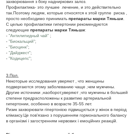
захворювання з боку надниркових залоз.
Профилактика- это лучшее лечение, и это действительно
так.Поэтому людям, которые относятся к этой группе риска ,
просто необходимо принимать
препараты марки Тяньши
.
С целью профилактики гипертонии рекомендуются
следующие
препараты марки Тяньши
:
-
"Антилипидный чай"
;
-
"Биокальций"
;
-
"Биоцинк"
;
-
"Дайджест"
;
-
"Кодицепс"
;
3.Пол.
Некоторые исследования уверяют , что женщины
подвергаются этому заболеванию чаще ,чем мужчины.
Другие источники ,наоборот,уверяют ,что мужчины в большей
степени предрасположены к развитию артериальной
гипертонии, особенно в возрасте 35-55 лет.
Ризик захворювати гіпертонією підвищується у жінок в період
клімаксу.Це пов'язано з порушенням гормонального балансу
в організмі і загостренням нервових і емоційних реакцій.