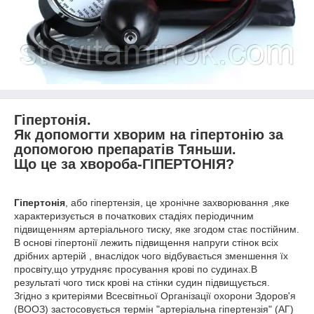
Гіпертонія.
Як допомогти хворим на гіпертонію за
допомогою препаратів Тяньши.
Що це за хвороба-ГІПЕРТОНІЯ?
Гіпертонія
, або гіпертензія, це хронічне захворювання ,яке
характеризується в початкових стадіях періодичним
підвищенням артеріального тиску, яке згодом стає постійним.
В основі гіпертонії лежить підвищення напруги стінок всіх
дрібних артерій , внаслідок чого відбувається зменшення їх
просвіту,що утрудняє просування крові по судинах.В
результаті чого тиск крові на стінки судин підвищується.
Згідно з критеріями Всесвітньої Організації охорони Здоров'я
(ВООЗ) застосовується термін "артеріальна гіпертензія" (АГ)