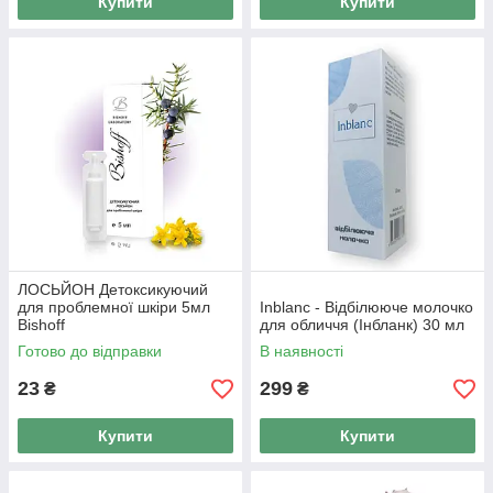
Купити
Купити
ЛОСЬЙОН Детоксикуючий
для проблемної шкіри 5мл
Inblanc - Відбілююче молочко
Bishoff
для обличчя (Інбланк) 30 мл
Готово до відправки
В наявності
23
299
₴
₴
Купити
Купити