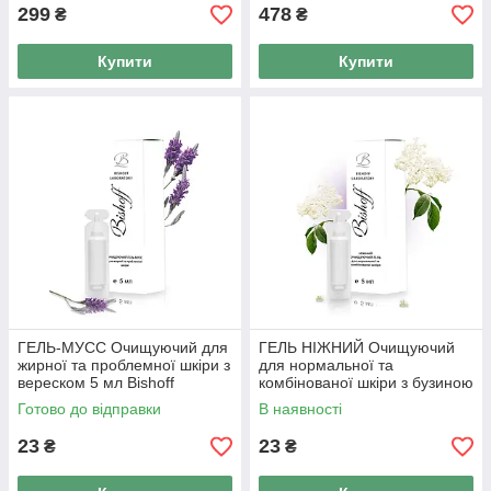
299
478
₴
₴
Купити
Купити
ГЕЛЬ-МУСС Очищуючий для
ГЕЛЬ НІЖНИЙ Очищуючий
жирної та проблемної шкіри з
для нормальної та
вереском 5 мл Bishoff
комбінованої шкіри з бузиною
5мл Bishoff
Готово до відправки
В наявності
23
23
₴
₴