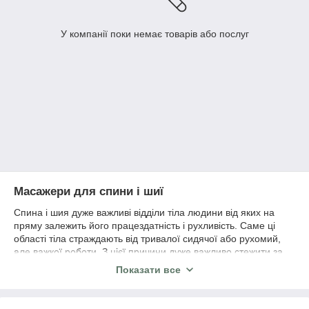
У компанії поки немає товарів або послуг
Масажери для спини і шиї
Спина і шия дуже важливі відділи тіла людини від яких на
пряму залежить його працездатність і рухливість. Саме ці
області тіла страждають від тривалої сидячої або рухомий,
але важкої роботи. З цієї причини дуже важливо стежити за
станом спини і шиї, забезпечувати своєчасний відпочинок і
Показати все
розслаблення. У цьому кращими помічниками будуть
масажери для спини і шиї.