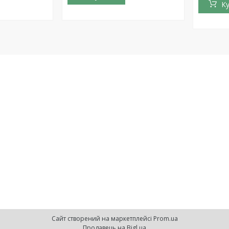
К
Сайт створений на маркетплейсі
Prom.ua
Продавець на Bigl.ua