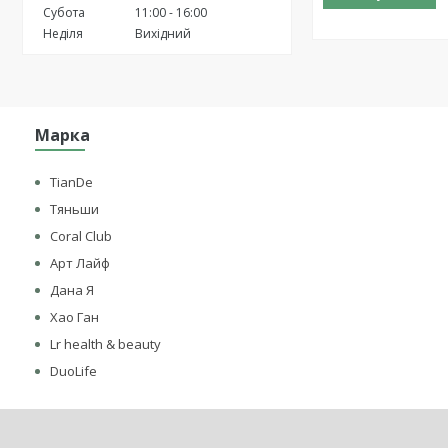
Субота
11:00
16:00
Неділя
Вихідний
Марка
TianDe
Тяньши
Coral Club
Арт Лайф
Дана Я
Хао Ган
Lr health & beauty
DuoLife