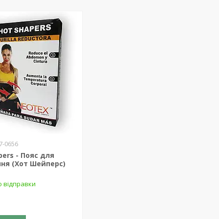
7-0656
pers - Пояс для
ня (Хот Шейперс)
о відправки