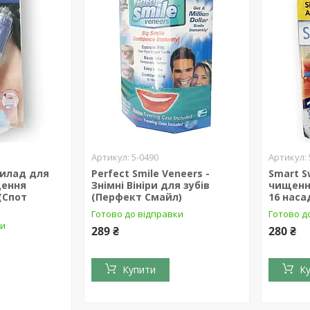
5-0490
прилад для
Perfect Smile Veneers -
Smart S
щення
Знімні Вініри для зубів
чищення
 (Спот
(Перфект Смайл)
16 наса
Готово до відправки
Готово д
ки
289 ₴
280 ₴
Купити
К