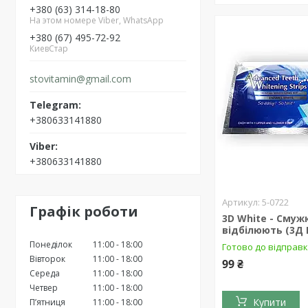
+380 (63) 314-18-80
На этом номере Viber, WhatsApp
+380 (67) 495-72-92
КиевСтар
stovitamin@gmail.com
+380633141880
+380633141880
5-0722
Графік роботи
3D White - Смуж
відбілюють (3Д 
Понеділок
11:00
18:00
Готово до відправ
Вівторок
11:00
18:00
99 ₴
Середа
11:00
18:00
Четвер
11:00
18:00
Купити
Пʼятниця
11:00
18:00