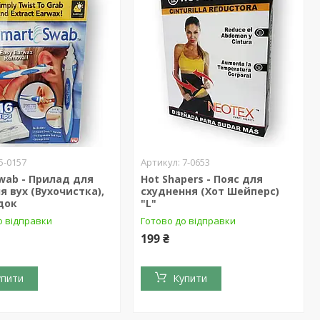
5-0157
7-0653
wab - Прилад для
Hot Shapers - Пояс для
 вух (Вухочистка),
схуднення (Хот Шейперс)
док
"L"
о відправки
Готово до відправки
199 ₴
упити
Купити