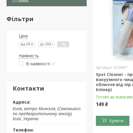
Отзывы
Фільтри
Ціна
Наявність
В наявності
7
13-0097
Spot Cleaner - 
вакуумного чи
обличчя від пір
Контакти
Клінер)
Готово до відправ
149 ₴
Киев, метро Минская, (Самовывоз
по предварительному заказу),
Київ, Україна
Купити