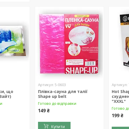
5-0603
ки, що
Плівка-сауна для талії
Hot Sha
Вайт)
Shape up belt
схуднен
"XXXL"
ки
Готово до відправки
Готово д
149 ₴
199 ₴
Купити