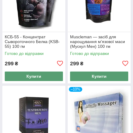
КСБ-55 - Концентрат
Muscleman — засіб для
Сывороточного Белка (KSB-
нарощування м'язової маси
55) 100 гм
(Мускул Мен) 100 гм
Готово до відправки
Готово до відправки
299
299
₴
₴
Купити
Купити
–10%