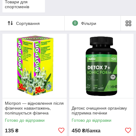
Товари для
спортсменів
Сортування
0
Фільтри
Міотроп — відновлення після
фізичних навантажень,
Детокс очищення організму
поліпшується фізична
підтримка печінки
витривалість, Екомед,50 мл
Готово до відправки
Готово до відправки
135
450
₴
₴/банка