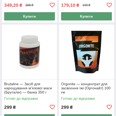
349,20
179,10
₴
₴
388 ₴
199 ₴
Купити
Купити
Brutaline — Засіб для
Orgonite — концентрат для
нарощування м'язової маси
засвоєння їжі (Оргонайт) 100
(Бруталін) — банка 350 г
гм
Готово до відправки
Готово до відправки
299
299
₴
₴