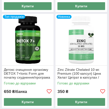
Купити
Купити
Топ продажів
Новинка
Детокс очищення організму
Zinc Zitrate Chelated 10 мг.
DETOX 7+Ionic Form для
Premium (100 капсул) Цинк
початку схуднення/програма
Хелат Цитрат в капсулах /
на 25 днів 100 шт.
таблетках EN'VIE LAB
Готово до відправки
Готово до відправки
650
350
₴/банка
₴
Купити
Купити