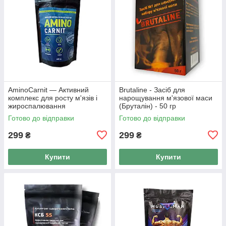
AminoCarnit — Активний
Brutaline - Засіб для
комплекс для росту м'язів і
нарощування м'язової маси
жироспалювання
(Бруталін) - 50 гр
(АміноКарніт) 200 гм
Готово до відправки
Готово до відправки
299
299
₴
₴
Купити
Купити