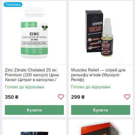
Новинка
Zinc Zitrate Chelated 25 мг.
Muscles Relief — спрей для
Premium (100 капсул) Цинк
рельєфу м'язів (Мускулс
Хелат Цитрат в капсулах /
Реліф)
таблетках EN'VIE LAB
Готово до відправки
Готово до відправки
350
299
₴
₴
Купити
Купити