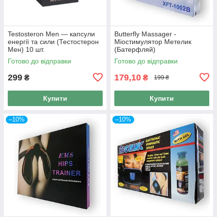
Testosteron Men — капсули
Butterfly Massager -
енергії та сили (Тестостерон
Міостимулятор Метелик
Мен) 10 шт.
(Батерфляй)
Готово до відправки
Готово до відправки
299
179,10
₴
₴
199 ₴
Купити
Купити
–10%
–10%