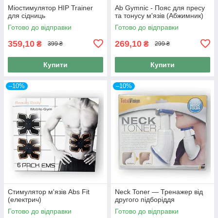
Міостимулятор HIP Trainer
Ab Gymnic - Пояс для пресу
для сідниць
та тонусу м'язів (Абжимник)
Готово до відправки
Готово до відправки
359,10
269,10
₴
₴
399 ₴
299 ₴
Купити
Купити
–10%
–10%
Стимулятор м'язів Abs Fit
Neck Toner — Тренажер від
(електрич)
другого підборіддя
Готово до відправки
Готово до відправки