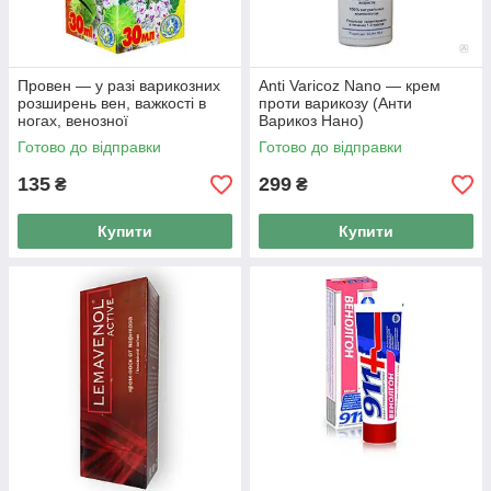
Провен — у разі варикозних
Anti Varicoz Nano — крем
розширень вен, важкості в
проти варикозу (Анти
ногах, венозної
Варикоз Нано)
недостатності,
Готово до відправки
Готово до відправки
тромбофлебіту, екомед 30
мл
135
299
₴
₴
Купити
Купити