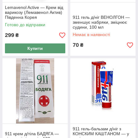
Lemavenol Active — Крем від
варикозу (Лемавенол Актив)
Південна Корея
911 гель д/ніг ВЕНОЛГОН —
зменшує набряки, зміцнює
Готово до відправки
судини, 100 мл
299
Немає в наявності
₴
70
₴
Купити
911 гель-бальзам д/ніг з
911 крем д/тіла БАДЯГА —
КОНСКИМ КАШТАНОМ — у