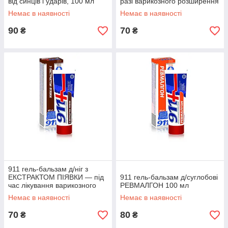
від синців і ударів, 100 мл
разі варикозного розширення
вен, 100 мл
Немає в наявності
Немає в наявності
90
70
₴
₴
911 гель-бальзам д/ніг з
ЕКСТРАКТОМ ПІЯВКИ — під
911 гель-бальзам д/суглобові
час лікування варикозного
РЕВМАЛГОН 100 мл
розширення вен, 100 мл
Немає в наявності
Немає в наявності
70
80
₴
₴