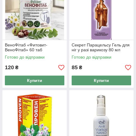
ВеноФітаб «Фитовит-
Секрет Парацельсу Гель для
ВеноФітаб» 60 таб
ніг у разі варикозу 80 мл
Готово до відправки
Готово до відправки
120
85
₴
₴
Купити
Купити