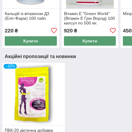
Кальцій із вітаміном Д3
Вітамін Е "Green World"
Міпр
(Еліт-Фарм) 100 табл.
(Вітамін Е Грін Ворлд) 100
капсул по 500 мг.
220
920
450
₴
₴
Купити
Купити
Акційні пропозиції та новинки
–10%
ПБК-20 дієтична добавка