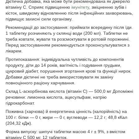
Дієтична добавка, яка може бути рекомендована як джерело
вітаміну С. Сприяє підвищенню
імунітету
, зміцненню зубів і
кісток, швидкому відновленню після інфекційних захворювань,
підвищує захисні сили організму.
Рекомендації до застосування: приймати всередину після їди.
1 таблетку розчиняють у склянці води (200 мл). Таблетки не
треба ковтати, жувати та розсмоктувати в ротовій порожнині.
Перед застосуванням рекомендується проконсультуватися з
лікарем.
Протипоказання: індивідуальна чутливість до компонентів
продукту, діти до 14 років, вагітність і годування грудьми,
цукровий діабет, порушення згортання крові та функції нирок.
Добавки дієтичні не треба використовувати як заміну
повноцінного раціону харчування.
Склад L-аскорбінова кислота (вітамін С) — 500,0 мг Допоміжні
речовини: лимонна кислота, ацесульфам, натрію
гідрокарбонат.
Поживна (харчова) й енергетична цінність (калорійність) на
100 г: білки — 0 г, жири — 0 г, вуглеводи — 12,2 г; 48,8 кКал
(204,32 кДж).
Форма випуску: шипучі таблетки масою 4 г ± 9%, з вмістом
вітаміну C 500 мг, 12 таблеток.