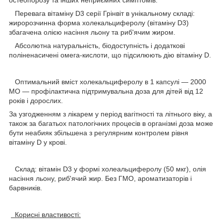
остеопорозу та інших неприємних симптомів.
Перевага вітаміну D3 серії Грінвіт в унікальному складі:
жиророзчинна форма холекальциферолу (вітаміну D3)
збагачена олією насіння льону та риб'ячим жиром.
Абсолютна натуральність, біодоступність і додаткові
поліненасичені омега-кислоти, що підсилюють дію вітаміну D.
Оптимальний вміст холекальциферолу в 1 капсулі — 2000
МО — профілактична підтримувальна доза для дітей від 12
років і дорослих.
За узгодженням з лікарем у період вагітності та літнього віку, а
також за багатьох патологічних процесів в організмі доза може
бути неабияк збільшена з регулярним контролем рівня
вітаміну D у крові.
Склад: вітамін D3 у формі холеальциферолу (50 мкг), олія
насіння льону, риб'ячий жир. Без ГМО, ароматизаторів і
барвників.
Корисні властивості: