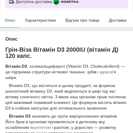
Доступна доставка
Опис
Характеристики
Відгуки про товар
Доставка
Опис
Грін-Віза Вітамін D3 2000IU (вітамін Д)
120 капс.
Вітамін D3
, холекальциферол (Vitamin D3, Cholecalciferol) —
це підтримка структури кісткової тканини, зубів і
здоров
'я
шкіри.
Вітамін D3, що міститься в цьому продукті, за формою
аналогічний вітаміну D3, який виділяється в шкірі під час
впливу сонячного світла. З віком наш організм гірше поглинає
цей важливий поживний елемент. Ця формула містить вітамін
D3 в олійних капсулах для оптимального засвоєння.
Вітамін D3
належить до групи жиророзчинних вітамінів.
Його брак в організмі проявляється в дитячому віці
ослабленим
імунітетом
і рахітом, у дорослих — розвитку