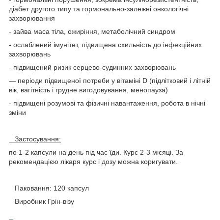
діабет другого типу та гормонально-залежні онкологічні
захворювання
- зайва маса тіла, ожиріння, метаболічний синдром
- ослаблений імунітет, підвищена схильність до інфекційних
захворювань
- підвищений ризик серцево-судинних захворювань
— періоди підвищеної потреби у вітаміні D (підлітковий і літній
вік, вагітність і грудне вигодовування, менопауза)
- підвищені розумові та фізичні навантаження, робота в нічні
зміни
Застосування:
по 1-2 капсули на день під час їди. Курс 2-3 місяці. За
рекомендацією лікаря курс і дозу можна коригувати.
Паковання: 120 капсул
Виробник Грін-візу