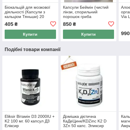
Біокальцій для мозкової
Капсули Беймін (чистий
Алое
діяльності (Капсули з
лінзи, спорильний
орга
кальцієм Тяньши) 20
порошок гриба
Via 
капсул
ганодерму) Тянь Ву, 50
405
850
₴
₴
капс по 0,5
990
Купити
Купити
Подібні товари компанії
Eliksir Вітамін D3 2000IU +
Домішка дієтична
Каль
K2 100 мг. 60 капсул Д3
КаДеЦинк/KDZinc K2 D
магн
Еліксир
3Zn 50 капс. Эликсир
Амри