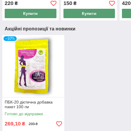
Вітамін K-2 менахінон
220
150
420
₴
₴
Купити
Купити
Акційні пропозиції та новинки
–10%
ПБК-20 дієтична добавка
пакет 100 гм
Готово до відправки
269,10
₴
299 ₴