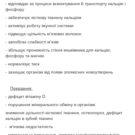
- відповідає за процеси всмоктування й транспорту кальцію і
фосфору
- забезпечує кісткову тканину кальцієм
- активізує роботу імунної системи
- підвищує щільність м'язових волокон
- запобігає слабкості м'язів
- збільшує проникність стінок кишківника для кальцію,
фосфору та магнію
- нормалізує тиск
- захищає організм від появи злоякісних новоутворень
Показання:
- дефіцит вітаміну D
- порушення мінерального обміну в організмі
зниження щільності кісткової тканини, остеопороз, дефіцит
кальцію в зубній тканині
- м'язова недостатність
- гормональні порушення, зокрема інсулінорезистентність,