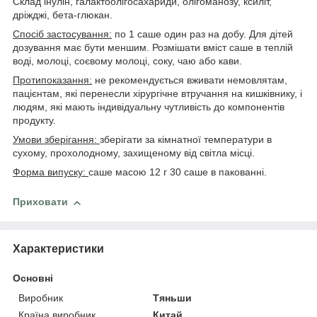
Склад інулін, галактоолігосахариди, олігоманозу, ксиліт,
дріжджі, бета-глюкан.
Спосіб застосування:
по 1 саше один раз на добу. Для дітей
дозування має бути меншим. Розмішати вміст саше в теплій
воді, молоці, соєвому молоці, соку, чаю або кави.
Протипоказання:
не рекомендується вживати немовлятам,
пацієнтам, які перенесли хірургічне втручання на кишківнику, і
людям, які мають індивідуальну чутливість до компонентів
продукту.
Умови зберігання:
зберігати за кімнатної температури в
сухому, прохолодному, захищеному від світла місці.
Форма випуску:
саше масою 12 г 30 саше в пакованні.
Приховати
Характеристики
Основні
Виробник
Тяньши
Країна виробник
Китай