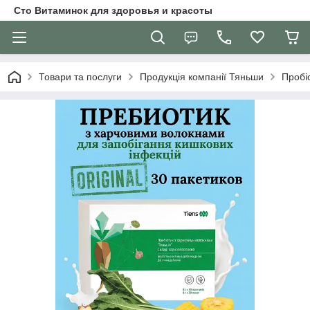
Сто Витаминок для здоровья и красоты
Товари та послуги
Продукція компанії Тяньши
Пробіо