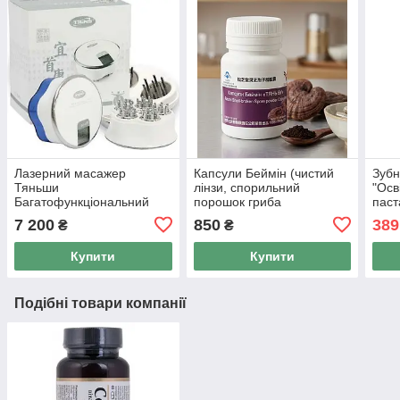
Лазерний масажер
Капсули Беймін (чистий
Зубн
Тяньши
лінзи, спорильний
"Осв
Багатофункціональний
порошок гриба
пас
масажер TQ-Z06 Ішоукан
ганодерму) Тянь Ву, 50
(135
7 200
850
389
₴
₴
капс по 0,5
комп
Купити
Купити
Подібні товари компанії