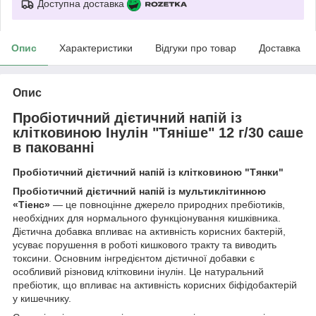
Доступна доставка
Опис
Характеристики
Відгуки про товар
Доставка
Опис
Пробіотичний дієтичний напій із
клітковиною Інулін "Тяніше" 12 г/30 саше
в пакованні
Пробіотичний дієтичний напій із клітковиною "Тянки"
Пробіотичний дієтичний напій із мультиклітинною
«Тіенс»
— це повноцінне джерело природних пребіотиків,
необхідних для нормального функціонування кишківника.
Дієтична добавка впливає на активність корисних бактерій,
усуває порушення в роботі кишкового тракту та виводить
токсини. Основним інгредієнтом дієтичної добавки є
особливий різновид клітковини інулін. Це натуральний
пребіотик, що впливає на активність корисних біфідобактерій
у кишечнику.