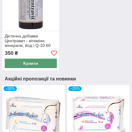
Дієтична добавка
Центравит - вітаміни,
мінерали, йод і Q-10 60
табл.вітамінно-
350
₴
мінеральний комплекс
Витера
Купити
Акційні пропозиції та новинки
–30%
–25%