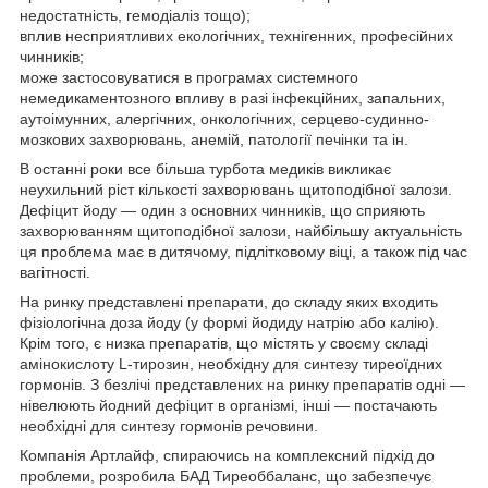
недостатність, гемодіаліз тощо);
вплив несприятливих екологічних, технігенних, професійних
чинників;
може застосовуватися в програмах системного
немедикаментозного впливу в разі інфекційних, запальних,
аутоімунних, алергічних, онкологічних, серцево-судинно-
мозкових захворювань, анемій, патології печінки та ін.
В останні роки все більша турбота медиків викликає
неухильний ріст кількості захворювань щитоподібної залози.
Дефіцит йоду — один з основних чинників, що сприяють
захворюванням щитоподібної залози, найбільшу актуальність
ця проблема має в дитячому, підлітковому віці, а також під час
вагітності.
На ринку представлені препарати, до складу яких входить
фізіологічна доза йоду (у формі йодиду натрію або калію).
Крім того, є низка препаратів, що містять у своєму складі
амінокислоту L-тирозин, необхідну для синтезу тиреоїдних
гормонів. З безлічі представлених на ринку препаратів одні —
нівелюють йодний дефіцит в організмі, інші — постачають
необхідні для синтезу гормонів речовини.
Компанія Артлайф, спираючись на комплексний підхід до
проблеми, розробила БАД Тиреоббаланс, що забезпечує