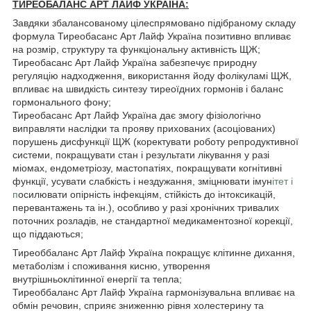
ТИРЕОБАЛАНС АРТ ЛАЙФ УКРАЇНА:
Завдяки збалансованому цілеспрямовано підібраному складу
формула Тиреобасанс Арт Лайф Україна позитивно впливає
на розмір, структуру та функціональну активність ЩЖ;
Тиреобасанс Арт Лайф Україна забезпечує природну
регуляцію надходження, використання йоду фолікуламі ЩЖ,
впливає на швидкість синтезу тиреоїдних гормонів і баланс
гормонального фону;
Тиреобасанс Арт Лайф Україна дає змогу фізіологічно
виправляти наслідки та прояву прихованих (асоціованих)
порушень дисфункції ЩЖ (коректувати роботу репродуктивної
системи, покращувати стан і результати лікування у разі
міомах, ендометріозу, мастопатіях, покращувати когнітивні
функції, усувати слабкість і нездужання, зміцнювати імун
ітет і
п
осилювати опірність інфекціям, стійкість до інтоксикацій,
перевантажень та ін.), особливо у разі хронічних тривалих
поточних розладів, не стандартної медикаментозної корекції,
що піддаються;
Тиреоббаланс Арт Лайф Україна покращує клітинне дихання,
метаболізм і споживання кисню, утворення
внутрішньоклітинної енергії та тепла;
Тиреоббаланс Арт Лайф Україна гармонізувальна впливає на
обмін речовин, сприяє зниженню рівня холестерину та