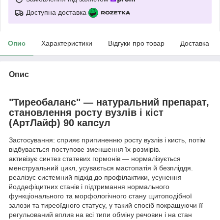
Доступна доставка
Опис
Характеристики
Відгуки про товар
Доставка
Опис
"Тиреобаланс" — натуральний препарат,
становлення росту вузлів і кіст
(АртЛайф) 90 капсул
Застосування: сприяє припиненню росту вузлів і кисть, потім
відбувається поступове зменшення їх розмірів.
активізує синтез статевих гормонів — нормалізується
менструальний цикл, усувається мастопатія й безпліддя.
реалізує системний підхід до профілактики, усунення
йоддефіцитних станів і підтримання нормального
функціонального та морфологічного стану щитоподібної
залози та тиреоїдного статусу, у такий спосіб покращуючи її
регульований вплив на всі типи обміну речовин і на стан