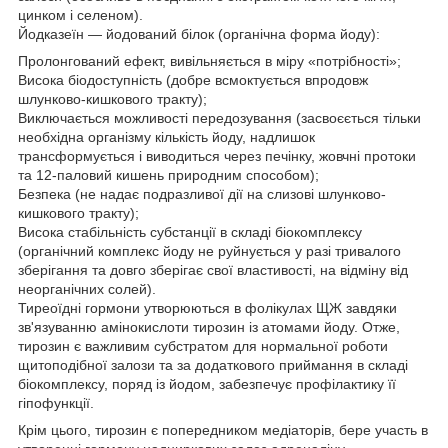
цинком і селеном).
Йодказеїн — йодований білок (органічна форма йоду):
Пролонгований ефект, вивільняється в міру «потрібності»;
Висока біодоступність (добре всмоктується впродовж
шлунково-кишкового тракту);
Виключається можливості передозування (засвоєється тільки
необхідна організму кількість йоду, надлишок
трансформується і виводиться через печінку, жовчні протоки
та 12-паловий кишень природним способом);
Безпека (не надає подразливої дії на слизові шлунково-
кишкового тракту);
Висока стабільність субстанції в складі біокомплексу
(органічний комплекс йоду не руйнується у разі тривалого
зберігання та довго зберігає свої властивості, на відміну від
неорганічних солей).
Тиреоїдні гормони утворюються в фолікулах ЩЖ завдяки
зв'язуванню амінокислоти тирозин із атомами йоду. Отже,
тирозин є важливим субстратом для нормальної роботи
щитоподібної залози та за додаткового приймання в складі
біокомплексу, поряд із йодом, забезпечує профілактику її
гіпофункції.
Крім цього, тирозин є попередником медіаторів, бере участь в