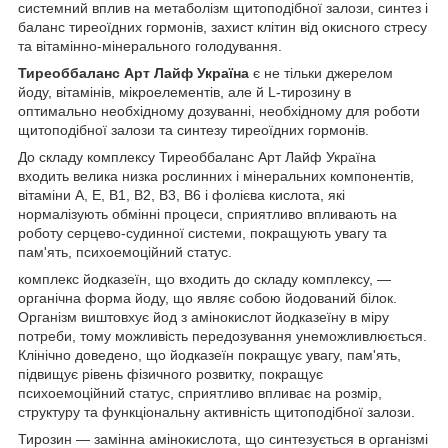
системний вплив на метаболізм щитоподібної залози, синтез і
баланс тиреоїдних гормонів, захист клітин від окисного стресу
та вітамінно-мінерального голодування.
Тиреоббаланс Арт Лайф Україна
є не тільки джерелом
йоду, вітамінів, мікроелементів, але й L-тирозину в
оптимально необхідному дозуванні, необхідному для роботи
щитоподібної залози та синтезу тиреоїдних гормонів.
До складу комплексу Тиреоббаланс Арт Лайф Україна
входить велика низка рослинних і мінеральних компонентів,
вітаміни А, Е, В1, В2, В3, В6 і фолієва кислота, які
нормалізують обмінні процеси, сприятливо впливають на
роботу серцево-судинної системи, покращують увагу та
пам'ять, психоемоційний статус.
комплекс йодказеїн, що входить до складу комплексу, —
органічна форма йоду, що являє собою йодований білок.
Організм виштовхує йод з амінокислот йодказеїну в міру
потреби, тому можливість передозування унеможливлюється.
Клінічно доведено, що йодказеїн покращує увагу, пам'ять,
підвищує рівень фізичного розвитку, покращує
психоемоційний статус, сприятливо впливає на розмір,
структуру та функціональну активність щитоподібної залози.
Тирозин — замінна амінокислота, що синтезується в організмі