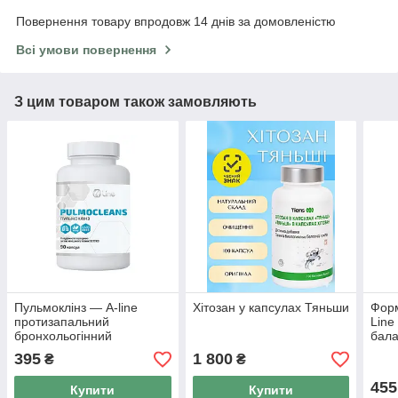
Повернення товару впродовж 14 днів за домовленістю
Всі умови повернення
З цим товаром також замовляють
Пульмоклінз — A-line
Хітозан у капсулах Тяньши
Форм
протизапальний
Line
бронхольогінний
бала
фітокомплекс 90 капсул
горм
395
1 800
₴
₴
Лай
455
Купити
Купити