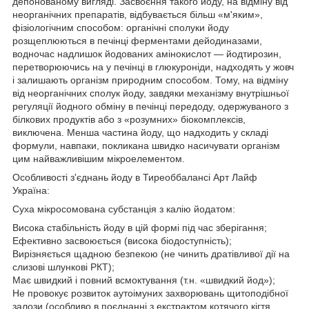
депонованому вигляді. Засвоєння такого йоду, на відміну від
неорганічних препаратів, відбувається більш «м'яким»,
фізіологічним способом: органічні сполуки йоду
розщеплюються в печінці ферментами дейодиназами,
водночас надлишок йодованих амінокислот — йодтирозин,
перетворюючись на у печінці в глюкуроніди, надходять у жовч
і залишають організм природним способом. Тому, на відміну
від неорганічних сполук йоду, завдяки механізму внутрішньої
регуляції йодного обміну в печінці передоду, одержуваного з
білкових продуктів або з «розумних» біокомплексів,
виключена. Менша частина йоду, що надходить у складі
формули, навпаки, покликана швидко насичувати організм
цим найважливішим мікроелементом.
Особливості з'єднань йоду в Тиреоббалансі Арт Лайф
Україна:
Суха мікросомована субстанція з калію йодатом:
Висока стабільність йоду в цій формі під час зберігання;
Ефективно засвоюється (висока біодоступність);
Вирізняється щадною безпекою (не чинить дратівливої дії на
слизові шлункові РКТ);
Має швидкий і повний всмоктування (т.н. «швидкий йод»);
Не провокує розвиток аутоімуних захворювань щитоподібної
залози (особливо в поєднанні з екстрактом котячого кігтя,