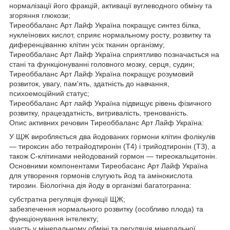
нормалізації його фракцій, активації вуглеводного обміну та
згоряння глюкози;
Тиреоббаланс Арт Лайф Україна покращує синтез білка,
нуклеїнових кислот, сприяє нормальному росту, розвитку та
диференціванню клітин усіх тканин організму;
Тиреоббаланс Арт Лайф Україна сприятливо позначається на
стані та функціонуванні головного мозку, серця, судин;
Тиреоббаланс Арт Лайф Україна покращує розумовий
розвиток, увагу, пам'ять, здатність до навчання,
психоемоційний статус;
Тиреоббаланс Арт лайф Україна підвищує рівень фізичного
розвитку, працездатність, витривалість, тренованість.
Опис активних речовин Тиреоббаланс Арт Лайф Україна:
У ЩЖ виробляється два йодованих гормони клітин фолікулів
— тироксин або тетрайодтиронін (Т4) і трийодтиронін (ТЗ), а
також С-клітинами нейодований гормон — тиреокальцитонін.
Основними компонентами Тиреобасанс Арт Лайф Україна
для утворення гормонів слугують йод та амінокислота
тирозин. Біологічна дія йоду в організмі багатогранна:
субстратна регуляція функції ЩЖ;
забезпечення нормального розвитку (особливо плода) та
функціонування інтелекту;
участь у мінеральному обміні та регуляція мінеральної