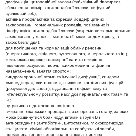
дисфункція щитоподібної залози (субклінічний гіпотиреоз,
збільшення розмірів щитоподібної залози, дифузний
вузлівовий зоб);
активна профілактика та корекція йоддефіцитних
захворювань і гормональних розладів, пов'язаних із
гіпофункцією щитоподібної залози (зокрема дисгормональних
захворювань у жінок — мастопатії, міом, ендометріозу, а
також безпліддя);
для поліпшення та нормалізації обміну речовин
(енергетичного, ліпідного, вуглеводного, мінерального та ін.);
комплексна корекція надмірної ваги та ожиріння;
підвищені розумові, творчі, психоемоційні та фізичні
навантаження, заняття спортом;
синдром хронічної втоми та імунної дисфункції, синдром
«менеджера», «вигорання», зниження когнітивних функцій
(розумової діяльності), відставання в фізичному та
інтелектуальному розвитку, наслідки перинатальних травм та
ін.;
нутритивна підготовка до вагітності;
вживання лікарських препаратів, захворювань і стану, за яких
може розвинутися брак йоду, вітамінів групи B і
антиоксидантів (антибіотики, цитостатики, глюкокортикоїди,
саліцилати, хімічні обволікальні та сорбувальні засоби,
променева терапія, хронічна печінкова, ниркова