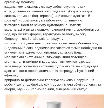
організму загалом;
завдяки комплексному складу забезпечує не тільки
«традиційне» насичення необхідними субстратами для
синтезу гормонів (іод, тирозин), а й сприяє адекватній
корекції, нормальному метаболізму, поліпшенню
життєдіяльності та захисту щитоподібної залози;
входять дві різні за складом, технологіями та метаболізмом
йод, що містять форми, гарантують безпеку, високу
біодоступність і стабільність продукту;
містить природний для організму органічний зв'язаний йод
(йодований білок), водночас засвоюється тільки необхідне на
ці умови життєдіяльності організму кількість йоду.
має високий системний антиоксидантний потенціал;
містить полівітамінно-мікроелементну композицію, що
забезпечує організму системну підтримку та захист, що дає
адекватнішого профілактичний та покращує лікувальний
ефекти.;
природно та фізіологічно корригує приховані порушення
роботи щитоподібної залози, гармонізуючи обмін речовин та
енергії, імунний, гормональний, мінеральний статус.