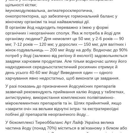
щільності кістки;
імуномодулювальна, антиатеросклеротична,
онкопротекторна, що забезпечує гормональний баланс у
жіночому організмі та інші найважливіші дії.
В організм йод надходить переважно з їжею у формі
органічних і неорганічних сполук. Яка ж потреба в йоді для
організму людини? Для немовлят це 50 мкг, у 2-6 років — 90
мкг, 7-12 років — 120 мкг, у дорослих — 150 мкг, для вагітних і
жінок-годувальниць — 200 мкг йоду на добу. Водночас до 90%
потреб у йоді (залежно від регіону й екології) задовольняється
завдяки харчовим продуктам. Але тільки водночас шляху його
надходження середньостатистичний росиянин отримує й
день усього 40-60 мкг йоду! Виведення один — одного
харчування явно недостатньо, щоб виконати це завдання.
У разі показань до призначення йодсумісних препаратів
зазвичай рекомендують приймання калію йодид у таблетках,
антиструміну, використання комплексних полівітамінно-
мікроелементних препаратів та ін. Шлях прийнятний, якщо
«закрити очі» на вельми відчутні інтра- та екстратиреоїдні
побічні дії препаратів неорганічного йоду...
У біокомплексі Тиреоббаланс Арт Лайф Україна велика
частина йоду (понад 70%) міститься в зв'язаному з білком або