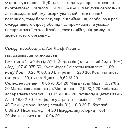
участь в утворенні ГЩЖ, також входять до презентованого
биокомплекс. Загалом, ТИРЕОБАЛАНС має дуже серйозний
антиоксидантний, імунокоригувальний і екологічний
потенціал, тому його регулярне приймання, особливо в разі
оксидативного стресу або під час проживання в умовах
несприятливої екології забезпечує надійну підтримку та
захист усього організму.
.
Склад Тиреоббаланс Арт Лайф Україна
Найменування компонентів
Вміст мг в 1 табл% від АУП. Йодказеїн ( органічний йод 7-10%)
/Йод 1,07 /0,075 50, Калія йодат ( ліпосом комплекс 11,8%
йод)/ Йод 0,25 /0,03, 20 L-тирозин 220 10, Котячий кіготь
екстракт 20, цитрат/Цинк 9,62 /3 20
Селексен /Селен 0,06 /0,014 20 Міді цитрат/Мідь 0,57/0,2
20 Марганцю аспарагінат/Марганець 2,92/0,4 20 Кобальта
аспарагінат/Кобальт 0,014 /0,002 20 Ретинолу ацетат/вітамін
А 1,16/0,2 20 Токоферолу ацетат / вітамін Е 4/2
40 Тіаміну мононітрат ( вітамін В1) 0,3 20 Рибофлабін
0,36 20 Нікотинамід 4 20 Піридоксину хлорид 0,4
20 Фолієва кислота 0,04 20