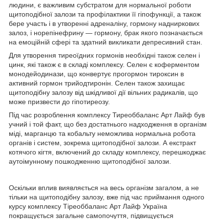
людини, є важливим субстратом для нормальної роботи
щитоподібної залози та профілактики її гіпофункції, а також
бере участь і в утворенні адреналіну, гормону надниркових
залоз, і норепінефрину — гормону, брак якого позначається
на емоційній сфері та здатний викликати депресивний стан.
Для утворення тиреоїдних гормонів необхідні також селен і
цинк, які також є в складі комплексу. Селен є коферментом
монодейодинази, що конвертує прогормон тироксин в
активний гормон трийодтиронін. Селен також захищає
щитоподібну залозу від шкідливої дії вільних радикалів, що
може призвести до гіпотиреозу.
Під час розроблення комплексу Тиреоббаланс Арт Лайф був
учний і той факт, що без достатнього надходження в організм
міді, марганцю та кобальту неможлива нормальна робота
органів і систем, зокрема щитоподібної залози. А екстракт
котячого кігтя, включений до складу комплексу, перешкоджає
аутоімунному пошкодженню щитоподібної залози.
Оскільки вплив виявляється на весь організм загалом, а не
тільки на щитоподібну залозу, вже під час приймання одного
курсу комплексу Тіреоббаланс Арт Лайф Україна
покращується загальне самопочуття, підвищується