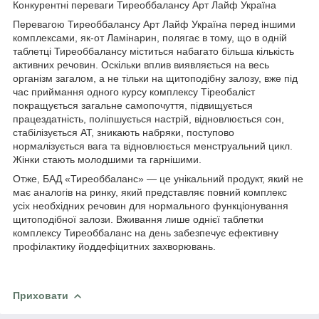
Конкурентні переваги Тиреоббалансу Арт Лайф Україна
Перевагою Тиреоббалансу Арт Лайф Україна перед іншими
комплексами, як-от Ламінарин, полягає в тому, що в одній
таблетці Тиреоббалансу міститься набагато більша кількість
активних речовин. Оскільки вплив виявляється на весь
організм загалом, а не тільки на щитоподібну залозу, вже під
час приймання одного курсу комплексу Тіреобаліст
покращується загальне самопочуття, підвищується
працездатність, поліпшується настрій, відновлюється сон,
стабілізується АТ, зникають набряки, поступово
нормалізується вага та відновлюється менструальний цикл.
Жінки стають молодшими та гарнішими.
Отже, БАД «Тиреоббаланс» — це унікальний продукт, який не
має аналогів на ринку, який представляє повний комплекс
усіх необхідних речовин для нормального функціонування
щитоподібної залози. Вживання лише однієї таблетки
комплексу Тиреоббаланс на день забезпечує ефективну
профілактику йоддефіцитних захворювань.
Приховати