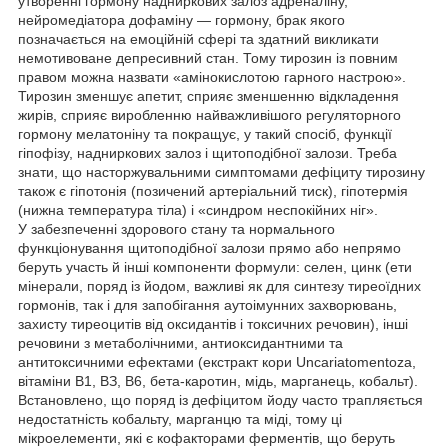
утворенні гормону надниркових залоз адреналіну,
нейромедіатора дофаміну — гормону, брак якого
позначається на емоційній сфері та здатний викликати
немотивоване депресивний стан. Тому тирозин із повним
правом можна назвати «амінокислотою гарного настрою».
Тирозин зменшує апетит, сприяє зменшенню відкладення
жирів, сприяє виробленню найважливішого регуляторного
гормону мелатоніну та покращує, у такий спосіб, функції
гіпофізу, надниркових залоз і щитоподібної залози. Треба
знати, що насторжувальними симптомами дефіциту тирозину
також є гіпотонія (позичений артеріальний тиск), гіпотермія
(нижна температура тіла) і «синдром неспокійних ніг».
У забезпеченні здорового стану та нормального
функціонування щитоподібної залози прямо або непрямо
беруть участь й інші компоненти формули: селен, цинк (ети
мінерали, поряд із йодом, важливі як для синтезу тиреоїдних
гормонів, так і для запобігання аутоімунних захворювань,
захисту тиреоцитів від оксидантів і токсичних речовин), інші
речовини з метаболічними, антиоксидантними та
антитоксичними ефектами (екстракт кори Uncariatomentoza,
вітаміни В1, ВЗ, В6, бета-каротин, мідь, марганець, кобальт).
Встановлено, що поряд із дефіцитом йоду часто трапляється
недостатність кобальту, марганцю та міді, тому ці
мікроелементи, які є кофакторами ферментів, що беруть