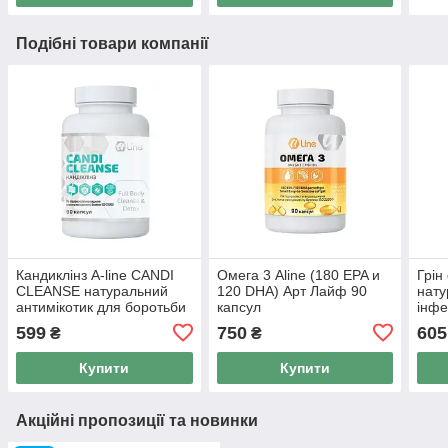
Подібні товари компанії
Кандиклінз A-line CANDI
Омега 3 Aline (180 EPA и
Грін
CLEANSE натуральний
120 DHA) Арт Лайф 90
нату
антимікотик для боротьби
капсул
інфе
з кандідою 90 капсул А
кап
599
750
605
₴
₴
Лайн
Купити
Купити
Акційні пропозиції та новинки