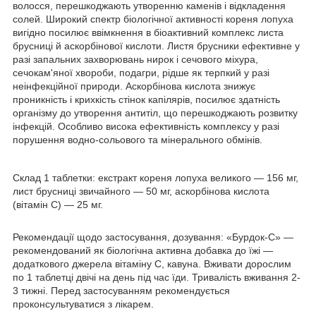
волосся, перешкоджають утворенню каменів і відкладення
солей. Широкий спектр біологічної активності кореня лопуха
вигідно посилює ввімкнення в біоактивний комплекс листа
брусниці й аскорбінової кислоти. Листя брусники ефективне у
разі запальних захворювань нирок і сечового міхура,
сечокам'яної хвороби, подагри, рідше як терпкий у разі
неінфекційної природи. Аскорбінова кислота знижує
проникність і крихкість стінок капілярів, посилює здатність
організму до утворення антитіл, що перешкоджають розвитку
інфекцій. Особливо висока ефективність комплексу у разі
порушення водно-сольового та мінерального обмінів.
Склад 1 таблетки: екстракт кореня лопуха великого — 156 мг,
лист брусниці звичайного — 50 мг, аскорбінова кислота
(вітамін С) — 25 мг.
Рекомендації щодо застосування, дозування: «Бурдок-С» —
рекомендований як біологічна активна добавка до їжі —
додаткового джерела вітаміну С, кавуна. Вживати дорослим
по 1 таблетці двічі на день під час їди. Тривалість вживання 2-
3 тижні. Перед застосуванням рекомендується
проконсультуватися з лікарем.