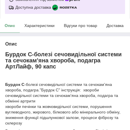
Доступна доставка
Опис
Характеристики
Відгуки про товар
Доставка
Опис
Бурдок С-болезі сечовидільної системи
та сечокам'яна хвороба, подагра
АртЛайф, 90 капс
Бурдок С
-болезі сечовидільної системи та сечокам'яна
хвороба, подагра."Бурдок С" інструкція: хвороби
сечовидільної системи та сечокам'яна хвороба, подагра та
обмінні артрити
хвороби печінки та жовчовидільної системи, порушення
вуглеводного, жирового, білкового або мінерального обміну,
зниження функції підшлункової залози, процеси фіброзу та
склерозу