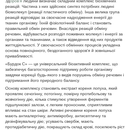
Зд
оров'я
людини визначає складний комплекс біохімічних
реакцій. Частина з них здійснює синтез потрібних людині
біомолекул (реакції пластичного обміну). Інша велика група
реакцій відповідає за своєчасне надходження енергії до
тканин організму. Їхній фізіологічний баланс і становить
правильний обмін речовин. Внаслідок реакцій обміну
речовин, відбувається розподіл поживних молекул і енергії за
органами та тканинами, а також відведення від них продуктів
життєдіяльності. У своєчасності обмінних процесів укладена
основа повноцінного, бездоганного здоров'я й зовнішньої
привабливості.
«Бурдок С» — це універсальний біоактивний комплекс, що
забезпечує багатосторонню підтримку роботи організму
завдяки корекції будь-якого з видів порушень обміну речовин і
підтримання його природного балансу.
Основу комплексу становить екстракт кореня лопуха, який
проявляє сечогінну, потогінну, помірну протибольову та
жовчогінну дію, кілька стимулює утворення ферментів
підшлункової залози, є легким проносним, сприятливим
впливає на стан шкіри. Активні речовини кореня лопуха
мають антиалергічну, антимікробну, антисептичну та
дезінфікувальну дію; усувають свербіж, мають
протидіабетичну дію, покращують склад крові, посилюють ріст