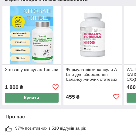
Хітозан у капсулах Тяньши
Формула жінки-капсули A-
WUJ
Line для збереження
КАП
балансу жіночих статевих
СХУ
гормонів 90 капсул (Арт
для 
1 800
460
₴
Лайф)
капс
455
₴
Купити
Про нас
97% позитивних з 510 відгуків за рік