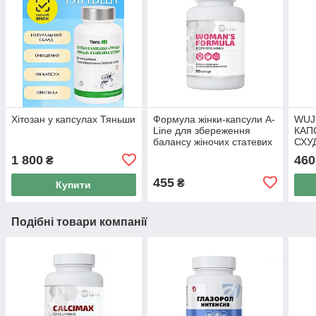
Хітозан у капсулах Тяньши
Формула жінки-капсули A-
WUJ
Line для збереження
КАП
балансу жіночих статевих
СХУ
гормонів 90 капсул (Арт
для 
1 800
460
₴
Лайф)
капс
455
₴
Купити
Подібні товари компанії