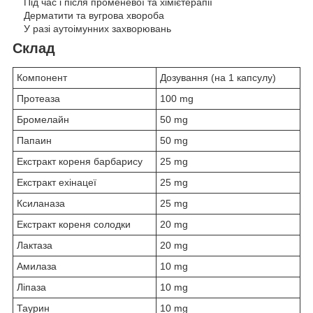
Під час і після променевої та хімієтерапії
Дерматити та вугрова хвороба
У разі аутоімунних захворювань
Склад
Компонент
Дозування (на 1 капсулу)
Протеаза
100 mg
Бромелайн
50 mg
Папаин
50 mg
Екстракт кореня барбарису
25 mg
Екстракт ехінацеї
25 mg
Ксиланаза
25 mg
Екстракт кореня солодки
20 mg
Лактаза
20 mg
Амилаза
10 mg
Ліпаза
10 mg
Таурин
10 mg