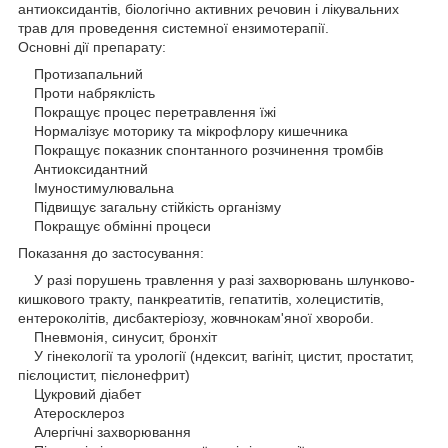
антиоксидантів, біологічно активних речовин і лікувальних
трав для проведення системної ензимотерапії.
Основні дії препарату:
Протизапальний
Проти набряклість
Покращує процес перетравлення їжі
Нормалізує моторику та мікрофлору кишечника
Покращує показник спонтанного розчинення тромбів
Антиоксидантний
Імуностимулювальна
Підвищує загальну стійкість організму
Покращує обмінні процеси
Показання до застосування:
У разі порушень травлення у разі захворювань шлунково-
кишкового тракту, панкреатитів, гепатитів, холециститів,
ентероколітів, дисбактеріозу, жовчнокам'яної хвороби.
Пневмонія, синусит, бронхіт
У гінекології та урології (ндексит, вагініт, цистит, простатит,
пієлоцистит, пієлонефрит)
Цукровий діабет
Атеросклероз
Алергічні захворювання