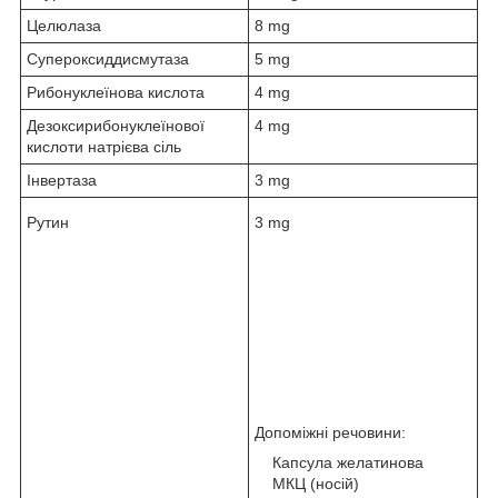
Целюлаза
8 mg
Супероксиддисмутаза
5 mg
Рибонуклеїнова кислота
4 mg
Дезоксирибонуклеїнової
4 mg
кислоти натрієва сіль
Інвертаза
3 mg
Рутин
3 mg
Допоміжні речовини:
Капсула желатинова
МКЦ (носій)