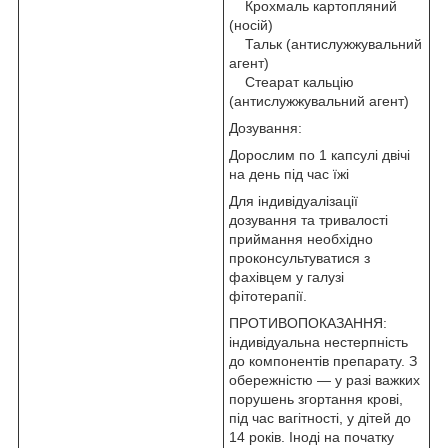
Крохмаль картопляний
(носій)
Тальк (антислужжувальний
агент)
Стеарат кальцію
(антислужжувальний агент)
Дозування:
Дорослим по 1 капсулі двічі
на день під час їжі
Для індивідуалізації
дозування та тривалості
приймання необхідно
проконсультуватися з
фахівцем у галузі
фітотерапії.
ПРОТИВОПОКАЗАННЯ:
індивідуальна нестерпність
до компонентів препарату. З
обережністю — у разі важких
порушень згортання крові,
під час вагітності, у дітей до
14 років. Іноді на початку