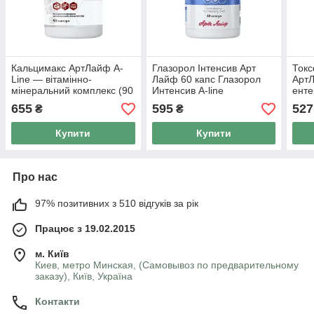
Кальцимакс АртЛайф A-
Глазорол Інтенсив Арт
Ток
Line — вітамінно-
Лайф 60 капс Глазорол
АртЛ
мінеральний комплекс (90
Интенсив A-line
ент
капсул)
зроб
655
595
527
₴
₴
90 к
Купити
Купити
Про нас
97% позитивних з 510 відгуків за рік
Працює з 19.02.2015
м. Київ
Киев, метро Минская, (Самовывоз по предварительному
заказу), Київ, Україна
Контакти