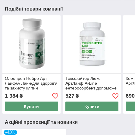
Подібні товари компанії
Олеопрен Нейро Арт
Токсфайтер Люкс
Комп
Лайф/А Лайн/для здоров'я
АртЛайф A-Line
АртЛ
та захисту клітин
ентеросорбент допоможе
головного мозку на основі
зробити організм чистішим
1 384
527
690
₴
₴
поліпренолу 60 капсул
90 капс
Купити
Купити
Акційні пропозиції та новинки
–10%