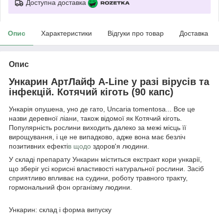
Доступна доставка
Опис
Характеристики
Відгуки про товар
Доставка
Опис
Ункарин АртЛайф A-Line у разі вірусів та
інфекцій. Котячий кіготь (90 капс)
Ункарія опушена, уно де гато, Uncaria tomentosa... Все це
назви деревної ліани, також відомої як Котячий кіготь.
Популярність рослини виходить далеко за межі місць її
вирощування, і це не випадково, адже вона має безліч
позитивних ефекті
в щодо
здоров'я людини.
У складі препарату Ункарин міститься екстракт кори ункарії,
що зберіг усі корисні властивості натуральної рослини. Засіб
сприятливо впливає на судини, роботу травного тракту,
гормональний фон організму людини.
Ункарин: склад і форма випуску