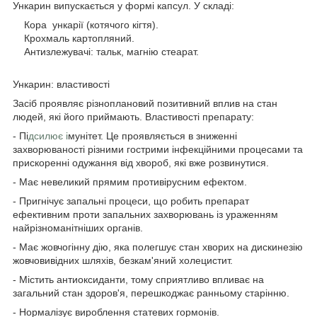
Ункарин випускається у формі капсул. У складі:
Кора ункарії (котячого кігтя).
Крохмаль картопляний.
Антизлежувачі: тальк, магнію стеарат.
Ункарин: властивості
Засіб проявляє різноплановий позитивний вплив на стан
людей, які його приймають. Властивості препарату:
- Пі
дсилює і
мунітет. Це проявляється в зниженні
захворюваності різними гострими інфекційними процесами та
прискоренні одужання від хвороб, які вже розвинутися.
- Має невеликий прямим противірусним ефектом.
- Пригнічує запальні процеси, що робить препарат
ефективним проти запальних захворювань із ураженням
найрізноманітніших органів.
- Має жовчогінну дію, яка полегшує стан хворих на дискинезію
жовчовивідних шляхів, безкам'яний холецистит.
- Містить антиоксиданти, тому сприятливо впливає на
загальний стан здоров'я, перешкоджає ранньому старінню.
- Нормалізує вироблення статевих гормонів.