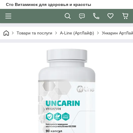
Сто Витаминок для здоровья и красоты
Товари та послуги
A-Line (АртЛайф)
Ункарин АртЛайф 