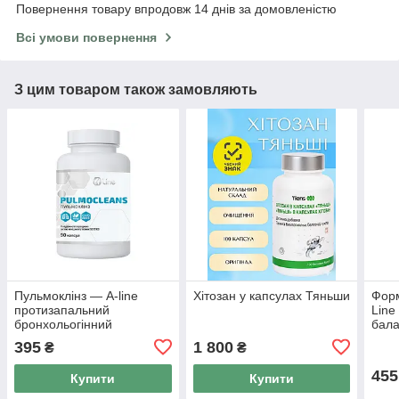
Повернення товару впродовж 14 днів за домовленістю
Всі умови повернення
З цим товаром також замовляють
Пульмоклінз — A-line
Хітозан у капсулах Тяньши
Форм
протизапальний
Line
бронхольогінний
бала
фітокомплекс 90 капсул
горм
395
1 800
₴
₴
Лай
455
Купити
Купити