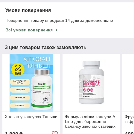
Умови повернення
Повернення товару впродовж 14 днів за домовленістю
Всі умови повернення
З цим товаром також замовляють
Хітозан у капсулах Тяньши
Формула жінки-капсули A-
Фрук
Line для збереження
із ф
балансу жіночих статевих
гормонів 90 капсул (Арт
1 800
400