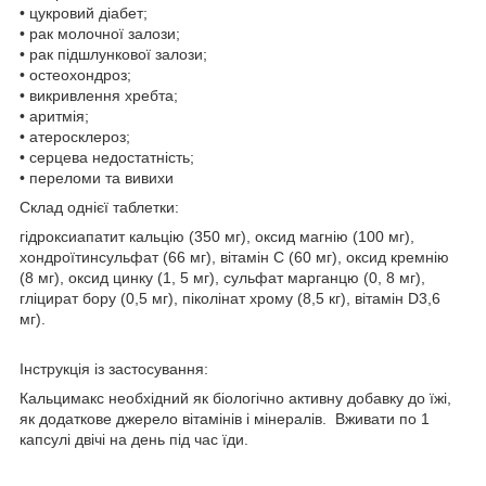
• цукровий діабет;
• рак молочної залози;
• рак підшлункової залози;
• остеохондроз;
• викривлення хребта;
• аритмія;
• атеросклероз;
• серцева недостатність;
• переломи та вивихи
Склад однієї таблетки:
гідроксиапатит кальцію (350 мг), оксид магнію (100 мг),
хондроїтинсульфат (66 мг), вітамін С (60 мг), оксид кремнію
(8 мг), оксид цинку (1, 5 мг), сульфат марганцю (0, 8 мг),
гліцират бору (0,5 мг), піколінат хрому (8,5 кг), вітамін D3,6
мг).
Інструкція із застосування:
Кальцимакс необхідний як біологічно активну добавку до їжі,
як додаткове джерело вітамінів і мінералів. Вживати по 1
капсулі двічі на день під час їди.