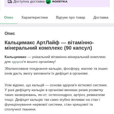
Доступна доставка
Опис
Характеристики
Відгуки про товар
Доставка
Опис
Кальцимакс АртЛайф — вітамінно-
мінеральний комплекс (90 капсул)
Кальцимакс
— унікальний вітамінно-мінеральний комплекс
для
здоров
'я всього організму!
Збалансоване поєднання кальцію, фосфору, магнію та інших
іонів дасть змогу заповнити їх дефіцит в організмі.
Усім відомо, що кальцій — основа здоров'я кісткової системи.
У разі дефіциту кальцію в організмі виникає ризик розвитку
таких захворювань, як-от: остеохондроз, артроз, ревматизм
тощо. Дефіцит кальцію так само згубно впливає на стан і
функціонування нервової системи, стан хрящової та
сполучної тканини.