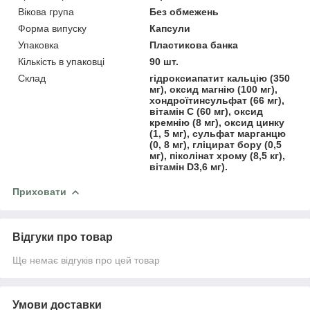
Вікова група
Без обмежень
Форма випуску
Капсули
Упаковка
Пластикова банка
Кількість в упаковці
90 шт.
Склад
гідроксиапатит кальцію (350
мг), оксид магнію (100 мг),
хондроїтинсульфат (66 мг),
вітамін С (60 мг), оксид
кремнію (8 мг), оксид цинку
(1, 5 мг), сульфат марганцю
(0, 8 мг), гліцират бору (0,5
мг), піколінат хрому (8,5 кг),
вітамін D3,6 мг).
Приховати
Відгуки про товар
Ще немає відгуків про цей товар
Умови доставки