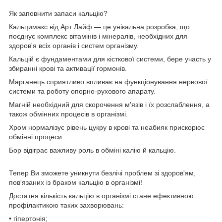
Як заповнити запаси кальцію?
Кальцимакс від Арт Лайф — це унікальна розробка, що
поєднує комплекс вітамінів і мінералів, необхідних для
здоров'я всіх органів і систем організму.
Кальцій є фундаментами для кісткової системи, бере участь у
збиранні крові та активації гормонів.
Марганець сприятливо впливає на функціонування нервової
системи та роботу опорно-рухового апарату.
Магній необхідний для скорочення м'язів і їх розслаблення, а
також обмінних процесів в організмі.
Хром нормалізує рівень цукру в крові та неабияк прискорює
обмінні процеси.
Бор відіграє важливу роль в обміні калію й кальцію.
Тепер Ви зможете уникнути безлічі проблем зі здоров'ям,
пов'язаних із браком кальцію в організмі!
Достатня кількість кальцію в організмі стане ефективною
профілактикою таких захворювань:
• гіпертонія;