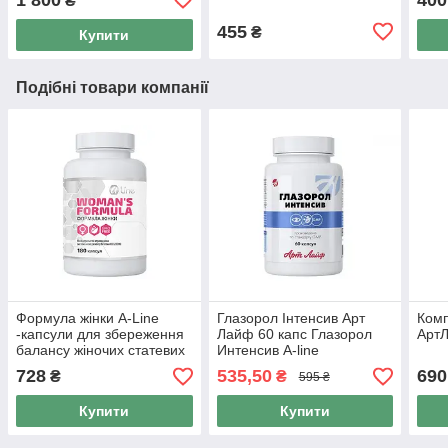
₴
Лайф)
455
₴
Купити
Подібні товари компанії
Формула жінки A-Line
Глазорол Інтенсив Арт
Комп
-капсули для збереження
Лайф 60 капс Глазорол
АртЛ
балансу жіночих статевих
Интенсив A-line
гормонів 180 капсул (Арт
728
535,50
690
₴
₴
595 ₴
Лайф)
Купити
Купити