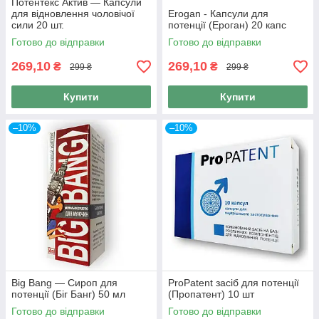
Потентекс Актив — Капсули
для відновлення чоловічої
Erogan - Капсули для
сили 20 шт.
потенції (Ероган) 20 капс
Готово до відправки
Готово до відправки
269,10
269,10
₴
₴
299 ₴
299 ₴
Купити
Купити
–10%
–10%
Big Bang — Сироп для
ProPatent засіб для потенції
потенції (Біг Банг) 50 мл
(Пропатент) 10 шт
Готово до відправки
Готово до відправки