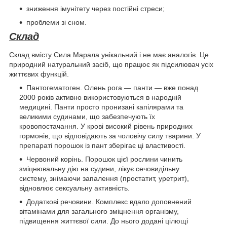
зниження імунітету через постійні стреси;
проблеми зі сном.
Склад
Склад вмісту Сила Марала унікальний і не має аналогів. Це
природний натуральний засіб, що працює як підсилювач усіх
життєвих функцій.
Пантогематоген. Олень рога — панти — вже понад
2000 років активно використовуються в народній
медицині. Панти просто пронизані капілярами та
великими судинами, що забезпечують їх
кровопостачання. У крові високий рівень природних
гормонів, що відповідають за чоловічу силу тварини. У
препараті порошок із пант зберігає ці властивості.
Червоний корінь. Порошок цієї рослини чинить
зміцнювальну дію на судини, лікує сечовидільну
систему, знімаючи запалення (простатит, уретрит),
відновлює сексуальну активність.
Додаткові речовини. Комплекс вдало доповнений
вітамінами для загального зміцнення організму,
підвищення життєвої сили. До нього додані цілющі