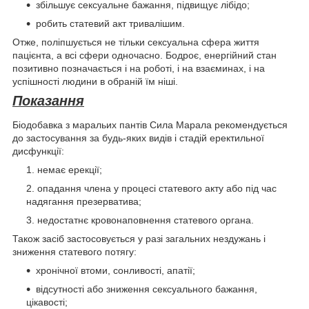
збільшує сексуальне бажання, підвищує лібідо;
робить статевий акт тривалішим.
Отже, поліпшується не тільки сексуальна сфера життя
пацієнта, а всі сфери одночасно. Бодроє, енергійний стан
позитивно позначається і на роботі, і на взаєминах, і на
успішності людини в обраній їм ніші.
Показання
Біодобавка з маральих пантів Сила Марала рекомендується
до застосування за будь-яких видів і стадій еректильної
дисфункції:
немає ерекції;
опадання члена у процесі статевого акту або під час
надягання презерватива;
недостатнє кровонаповнення статевого органа.
Також засіб застосовується у разі загальних нездужань і
зниження статевого потягу:
хронічної втоми, сонливості, апатії;
відсутності або зниження сексуального бажання,
цікавості;