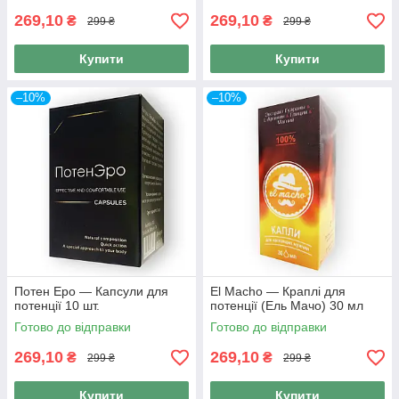
269,10
269,10
₴
₴
299 ₴
299 ₴
Купити
Купити
–10%
–10%
Потен Еро — Капсули для
El Macho — Краплі для
потенції 10 шт.
потенції (Ель Мачо) 30 мл
Готово до відправки
Готово до відправки
269,10
269,10
₴
₴
299 ₴
299 ₴
Купити
Купити