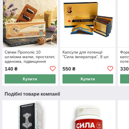
Свічки Прополіс 10
Капсули для потенції
Форв
шт.міома матки, простатит,
"Сила імператора", 8 шт.
капс
аденома, підвищення
поте
потенції, геморой, Авіцена
140
550
330
₴
₴
Купити
Купити
Подібні товари компанії