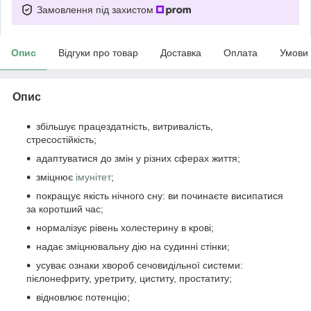
Замовлення під захистом
Опис
Відгуки про товар
Доставка
Оплата
Умови
Опис
збільшує працездатність, витривалість,
стресостійкість;
адаптуватися до змін у різних сферах життя;
зміцнює
імунітет
;
покращує якість нічного сну: ви починаєте висипатися
за коротший час;
нормалізує рівень холестерину в крові;
надає зміцнювальну дію на судинні стінки;
усуває ознаки хвороб сечовидільної системи:
пієлонефриту, уретриту, циститу, простатиту;
відновлює потенцію;