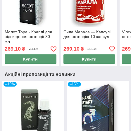
Молот Тора - Краплі для
Сила Марала — Капсулі
Vire
підвищення потенції 30
для потенцію 10 капсул
поте
мл
269,10
269,10
269
₴
₴
299 ₴
299 ₴
Купити
Купити
Акційні пропозиції та новинки
–15%
–15%