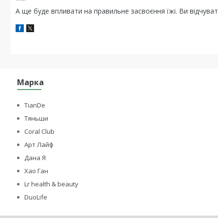
А ще буде впливати на правильне засвоєння їжі. Ви відчуват
Марка
TianDe
Тяньши
Coral Club
Арт Лайф
Дана Я
Хао Ган
Lr health & beauty
DuoLife