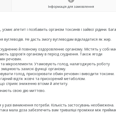
Інформація для замовлення
смиє апетит і позбавить організм токсинів і зайвої рідини. Баг
я вуглеводів. Не дасть змогу вуглеводам відкладатися як жир.
схудненню й повному оздоровленню організму. Містять у собі ма
мають здоров'я організму в період схуднення. Також ягоди
мін речовин.
ни та мікроелементи. Утамовують голод, налагоджують роботу
зміцнюють захисні функції організму.
мовувати голод, прискорювати обмін речовин і виводити токсини.
гарний відтік жовчі та прискорений метаболізм.
 що сприяє зниженню втоми й апетиту.
чинають свою дію миттєво.
 у разі виникнення потреби. Кількість застосувань необмежена.
 така мала доза забезпечить вам триваліші проміжки між прийм