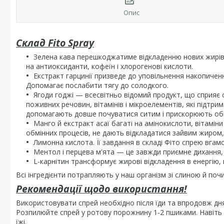
Опис
Склад Fito Spray
Зелена кава перешкоджатиме відкладенню нових жирів, у
на антиоксиданти, кофеїн і хлорогенові кислоти.
Екстракт гарцинії призведе до уповільнення накопиченн
Допомагає послабити тягу до солодкого.
Ягоди годжі — всесвітньо відомий продукт, що сприяє 
поживних речовин, вітамінів і мікроелементів, які підтри
допомагають довше почуватися ситим і прискорюють об
Манго й екстракт асаї багаті на амінокислоти, вітамі
обмінних процесів, не дають відкладатися зайвим жиром, 
Лимонна кислота. Її завдання в складі Фіто спрею вга
Ментол і перцева м'ята — це завжди приємне дихання, 
L-карнітин трансформує жирові відкладення в енергію,
Всі інгредієнти потрапляють у наш організм зі слиною й по
Рекомендації щодо використання!
Використовувати спрей необхідно після їди та впродовж дня
Розпилюйте спрей у ротову порожнину 1-2 пшиками. Навіть
їжі.