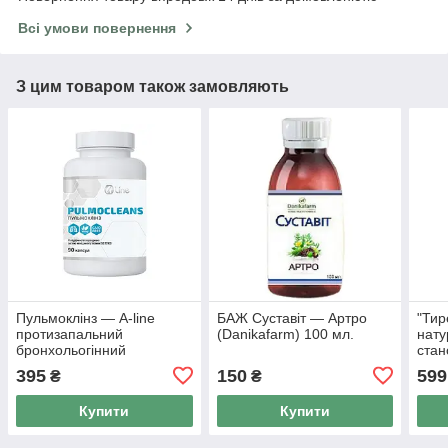
Всі умови повернення
З цим товаром також замовляють
Пульмоклінз — A-line
БАЖ Суставіт — Артро
"Тир
протизапальний
(Danikafarm) 100 мл.
нату
бронхольогінний
стан
фітокомплекс 90 капсул
кіст
395
150
599
₴
₴
Купити
Купити