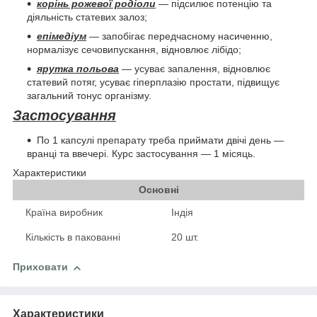
корінь рожевої родіоли
— підсилює потенцію та
діяльність статевих залоз;
епімедіум
— запобігає передчасному насиченню,
нормалізує сечовипускання, відновлює лібідо;
ярутка польова
— усуває запалення, відновлює
статевий потяг, усуває гіперплазію простати, підвищує
загальний тонус організму.
Застосування
По 1 капсулі препарату треба приймати двічі день —
вранці та ввечері. Курс застосування — 1 місяць.
Характеристики
Основні
Країна виробник
Індія
Кількість в пакованні
20 шт.
Приховати
Характеристики