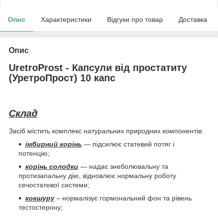
Опис
Характеристики
Відгуки про товар
Доставка
Опис
UretroProst - Капсули від простатиту
(УретроПрост) 10 капс
Склад
Засіб містить комплекс натуральних природних компонентів:
імбирний корінь
— підсилює статевий потяг і
потенцію;
корінь солодки
— надає знеболювальну та
протизапальну дію, відновлює нормальну роботу
сечостатевої системи;
кокшуру
– нормалізує гормональний фон та рівень
тестостерону;