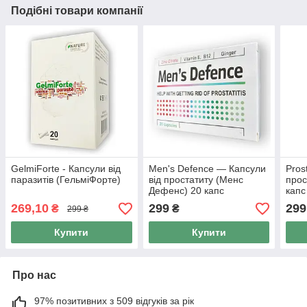
Подібні товари компанії
GelmiForte - Капсули від
Men's Defence — Капсули
Pros
паразитів (ГельміФорте)
від простатиту (Менс
прос
Дефенс) 20 капс
капс
269,10
299
299
₴
₴
299 ₴
Купити
Купити
Про нас
97% позитивних з 509 відгуків за рік