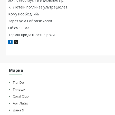
зір", стабілізує та відновлює зір.
7. Лютеїн поглинає ультрафіолет.
Кому необхідний?
Зараз усім і обов'язково!!
Об'єм 90 мл.
Термін придатності 3 роки
Марка
TianDe
Тяньши
Coral Club
Арт Лайф
Дана Я