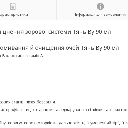
арактеристики
Інформація для замовлення
міцнення зорової системи Тянь Ву 90 мл
Промивання й очищення очей Тянь Ву 90 мл
В-каротин і вітамін А.
ових станів, після безсоння.
яє профілактиці катаракти та відшаруванню сітківки та інших вік
ну коригує короткозоркість, дальзоркість, "сумеречний зір", "ні