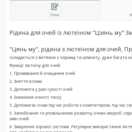
Опис
Х
Рідина для очей із лютеїном "Цзянь му" З
"Цянь му", рідина з лютеїном для очей, 
складається з витяжки з чорниці та шпинату, дуже багата на 
Функції лютеїну для очей:
1. Промивання й очищення очей
2. Зняття втоми
3. Допомога у разі сухості очей
4. Зниження очного тиску
5. Допомагає очам під час роботи з комп'ютером, під час сес
5. Запобігання та уповільненню розвитку очних хвороб: спри
змін очей.
6. Зміцнення зорової системи. Регулярне використання лютеї