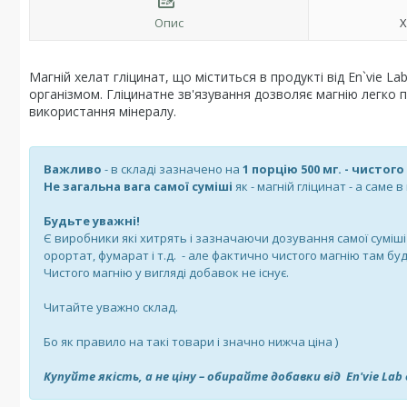
Опис
Х
Магній хелат гліцинат, що міститься в продукті від En`vie 
організмом. Гліцинатне зв'язування дозволяє магнію легко 
використання мінералу.
Важливо
- в складі зазначено на
1 порцію 500 мг. - чистог
Не загальна вага самої суміші
як - магній гліцинат - а саме 
Будьте уважні!
Є виробники які хитрять і зазначаючи дозування самої суміші на
орортат, фумарат і т.д. - але фактично чистого магнію там буде
Чистого магнію у вигляді добавок не існує.
Читайте уважно склад.
Бо як правило на такі товари і значно нижча ціна )
Купуйте якість, а не ціну – обирайте добавки від En'vie L