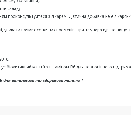
о об'єму фасування).
тів складу.
ням проконсультуйтеся з лікарем. Дієтична добавка не є лікарсь
ці, уникати прямих сонячних променів, при температурі не вище +
2018.
днує біоактивний магній з вітаміном B6 для повноцінного підтрим
 Lab для активного та здорового життя !