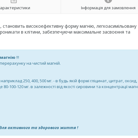
арактеристики
Інформація для замовлення
Lab, становить високоефективну форму магнію, легкоасимільовану
проникати в клітини, забезпечуючи максимальне засвоєння та
о магнію
!!!
в перерахунку на чистий магній.
приклад 250, 400, 500 мг. - в будь якій формі гліцинат, цитрат, оксид,
 80-100-120 мг. в залежності від якості сировини та концентрації магні
ab для активного та здорового життя !