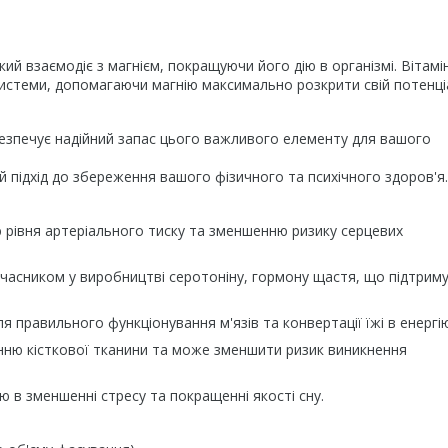
який взаємодіє з магнієм, покращуючи його дію в організмі. Вітамі
истеми, допомагаючи магнію максимально розкрити свій потенці
безпечує надійний запас цього важливого елементу для вашого
підхід до збереження вашого фізичного та психічного здоров'я.
 рівня артеріального тиску та зменшенню ризику серцевих
часником у виробництві серотоніну, гормону щастя, що підтрим
 правильного функціонування м'язів та конвертації їжі в енергію
нню кісткової тканини та може зменшити ризик виникнення
ю в зменшенні стресу та покращенні якості сну.