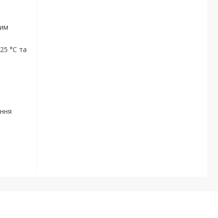
ким
25 °C та
ання