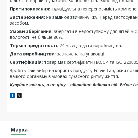
Кількість порцій в упаковці: 30 або 60 (залежно від обраног
Протипоказання:
індивідуальна непереносимість компонен
Застереження:
не замінює звичайну їжу. Перед застосуван
засобом.
Умови зберігання:
зберігати в недоступному для дітей міс
вологості не більше 80%.
Термін придатності:
24 місяці з дати виробництва.
Дата виробництва:
зазначена на упаковці.
Сертифікація:
товар має сертифікати HACCP та ISO 22000:
Зробіть свій вибір на користь продукту En`vie Lab, який поє
вашого організму в умовах сучасного ритму життя.
Купуйте якість, а не ціну – обирайте добавки від En'vie
Марка