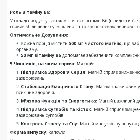
Роль Вітаміну B6:
У складі продукту також міститься вітамін B6 (піридоксин), 
сприяє збільшенню усмішленості та заспокоєнню нервової с
Оптимальне Дозування:
Кожна порція містить
500 мг чистого магнію
, що за
організму.
50 мг вітаміну B6
допомагає забезпечити комплексний 
5 Чинників, на яким сприяє Магній:
Підтримка Здоров'я Серця:
Магній сприяє зниженню
захворювань.
Стабілізація Емоційного Стану:
Магній є ключовим у
психічне здоров'я.
М'язова Функція та Енергетика:
Магній важливий для
Підтримка Суглобів та Кісток:
Магній сприяє зміцне
захворювань суглобів.
Контроль Стресу та Сну:
Магній має успішну репутаці
Форма випуску:
капсули