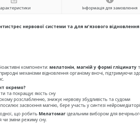
арактеристики
Інформація для замовлення
антистрес нервової системи та для м'язового відновлення
іоактивні компоненти:
мелатонін
,
магній у формі гліцинату
т
 природні механізми відновлення організму вночі, підтримуючи з
с.
нт окремо?
и та покращує якість сну
окому розслабленню, знижує нервову збудливість та судоми
 посилює засвоєння магнію, бере участь у синтезі нейромедіатор
 одної, що робить
Мелатомаг
ідеальним вибором для вечірньог
 чи зміни режиму сну.