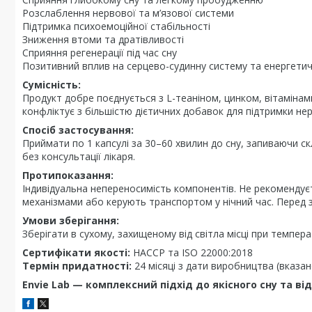
Розслаблення нервової та м’язової системи
Підтримка психоемоційної стабільності
Зниження втоми та дратівливості
Сприяння регенерації під час сну
Позитивний вплив на серцево-судинну систему та енергети
Сумісність:
Продукт добре поєднується з L-теаніном, цинком, вітамінам
конфліктує з більшістю дієтичних добавок для підтримки не
Спосіб застосування:
Приймати по 1 капсулі за 30–60 хвилин до сну, запиваючи 
без консультації лікаря.
Протипоказання:
Індивідуальна непереносимість компонентів. Не рекомендуєт
механізмами або керують транспортом у нічний час. Перед 
Умови зберігання:
Зберігати в сухому, захищеному від світла місці при температ
Сертифікати якості:
HACCP та ISO 22000:2018
Термін придатності:
24 місяці з дати виробництва (вказан
Envie Lab — комплексний підхід до якісного сну та ві