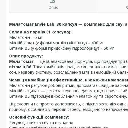
Опис
Х
Мелатомаг Envie Lab 30 капсул — комплекс для сну, 
Склад на порцію (1 капсула):
Мелатонін – 5 мг
Магній хелат (у формі магнію гліцинату) – 400 мг
Вітамін B6 (у формі піридоксину гідрохлориду) – 50 мг
Опис продукту:
Мелатомаг
— це збалансована формула, що поєднує три б
вітамін B6
. Така комбінація працює синергічно, посилюючи
сон, нервову систему, розслаблення м’язів і емоційний балан
Чому ця комбінація ефективніша, ніж кожен компоне
Мелатонін регулює добові ритми, допомагає швидше засинат
Магній гліцинат — легкозасвоювана форма, що сприяє глиб
Вітамін B6 підтримує вироблення мелатоніну та серотоніну,
Ці речовини не просто доповнюють, а підсилюють дію одна
прийому, особливо у періоди стресу, емоційного напруження
Основні функції комплексу:
Регуляція циклів сну та неспання
Сприяння глибокому сну та легкому пробудженню