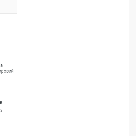
а
доровий
ів
о