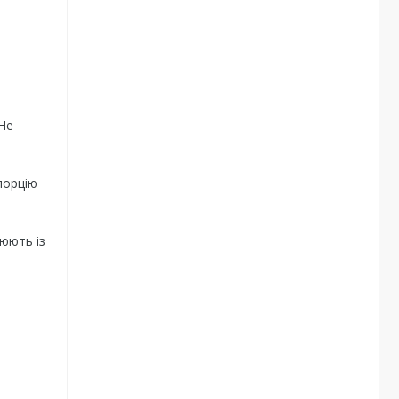
 Не
порцію
цюють із