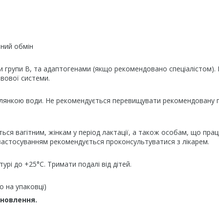
чний обмін
и групи B, та адаптогенами (якщо рекомендовано спеціалістом).
рвової системи.
склянкою води. Не рекомендується перевищувати рекомендовану 
ься вагітним, жінкам у період лактації, а також особам, що пра
застосуванням рекомендується проконсультуватися з лікарем.
урі до +25°C. Тримати подалі від дітей.
о на упаковці)
дновлення.