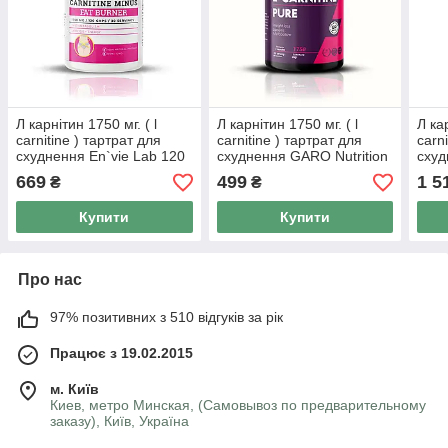
Л карнітин 1750 мг. ( l
Л карнітин 1750 мг. ( l
Л кар
carnitine ) тартрат для
carnitine ) тартрат для
carn
схуднення En`vie Lab 120
схуднення GARO Nutrition
схуд
капсул
Premium 120 капсул
240 
669
499
1 5
₴
₴
Купити
Купити
Про нас
97% позитивних з 510 відгуків за рік
Працює з 19.02.2015
м. Київ
Киев, метро Минская, (Самовывоз по предварительному
заказу), Київ, Україна