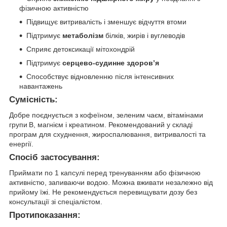
фізичною активністю
Підвищує витривалість і зменшує відчуття втоми
Підтримує
метаболізм
білків, жирів і вуглеводів
Сприяє детоксикації мітохондрій
Підтримує
серцево-судинне здоров’я
Способствує відновленню після інтенсивних
навантажень
Сумісність:
Добре поєднується з кофеїном, зеленим чаєм, вітамінами
групи B, магнієм і креатином. Рекомендований у складі
програм для схуднення, жироспалювання, витривалості та
енергії.
Спосіб застосування:
Приймати по 1 капсулі перед тренуванням або фізичною
активністю, запиваючи водою. Можна вживати незалежно від
прийому їжі. Не рекомендується перевищувати дозу без
консультації зі спеціалістом.
Протипоказання: