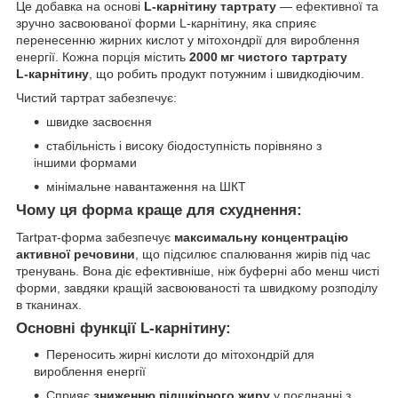
Це добавка на основі
L-карнітину тартрату
— ефективної та
зручно засвоюваної форми L‑карнітину, яка сприяє
перенесенню жирних кислот у мітохондрії для вироблення
енергії. Кожна порція містить
2000 мг чистого тартрату
L‑карнітину
, що робить продукт потужним і швидкодіючим.
Чистий тартрат забезпечує:
швидке засвоєння
стабільність і високу біодоступність порівняно з
іншими формами
мінімальне навантаження на ШКТ
Чому ця форма краще для схуднення:
Tartрат‑форма забезпечує
максимальну концентрацію
активної речовини
, що підсилює спалювання жирів під час
тренувань. Вона діє ефективніше, ніж буферні або менш чисті
форми, завдяки кращій засвоюваності та швидкому розподілу
в тканинах.
Основні функції L‑карнітину:
Переносить жирні кислоти до мітохондрій для
вироблення енергії
Сприяє
зниженню підшкірного жиру
у поєднанні з