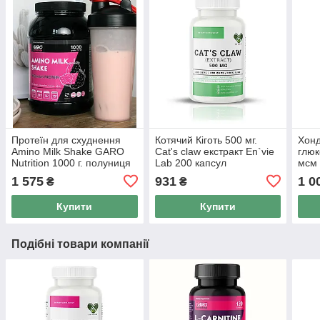
Протеїн для схуднення
Котячий Кіготь 500 мг.
Хонд
Amino Milk Shake GARO
Cat's claw екстракт En`vie
глюк
Nutrition 1000 г. полуниця
Lab 200 капсул
мсм 
bion
1 575
931
1 0
₴
₴
Купити
Купити
Подібні товари компанії