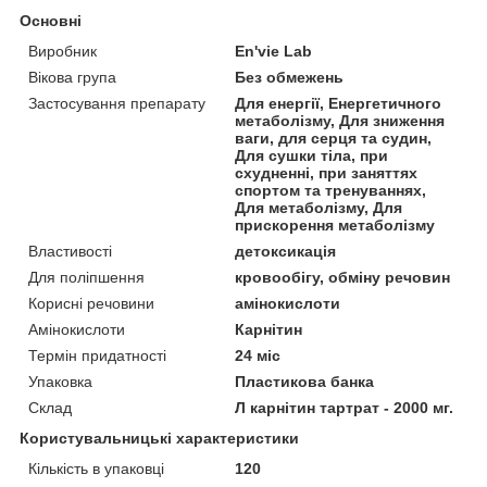
Основні
Виробник
En'vie Lab
Вікова група
Без обмежень
Застосування препарату
Для енергії, Енергетичного
метаболізму, Для зниження
ваги, для серця та судин,
Для сушки тіла, при
схудненні, при заняттях
спортом та тренуваннях,
Для метаболізму, Для
прискорення метаболізму
Властивості
детоксикація
Для поліпшення
кровообігу, обміну речовин
Корисні речовини
амінокислоти
Амінокислоти
Карнітин
Термін придатності
24 міс
Упаковка
Пластикова банка
Склад
Л карнітин тартрат - 2000 мг.
Користувальницькі характеристики
Кількість в упаковці
120