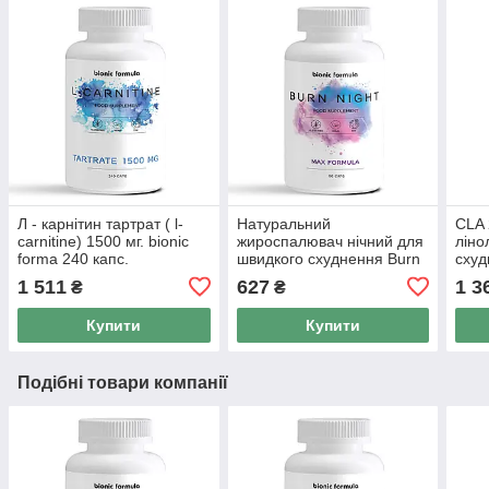
Л - карнітин тартрат ( l-
Натуральний
CLA 
carnitine) 1500 мг. bionic
жироспалювач нічний для
ліно
forma 240 капс.
швидкого схуднення Burn
схуд
Night bionic formula
form
1 511
627
1 3
₴
₴
Купити
Купити
Подібні товари компанії