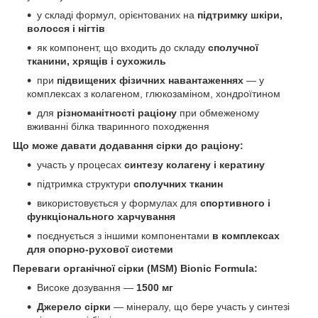
у складі формул, орієнтованих на
підтримку шкіри,
волосся і нігтів
як компонент, що входить до складу
сполучної
тканини, хрящів і сухожиль
при
підвищених фізичних навантаженнях
— у
комплексах з колагеном, глюкозаміном, хондроїтином
для
різноманітності раціону
при обмеженому
вживанні білка тваринного походження
Що може давати додавання сірки до раціону:
участь у процесах
синтезу колагену і кератину
підтримка структури
сполучних тканин
використовується у формулах для
спортивного і
функціонального харчування
поєднується з іншими компонентами
в комплексах
для опорно-рухової системи
Переваги органічної сірки (MSM) Bionic Formula:
Високе дозування —
1500 мг
Джерело сірки
—
мінералу, що бере участь у синтезі