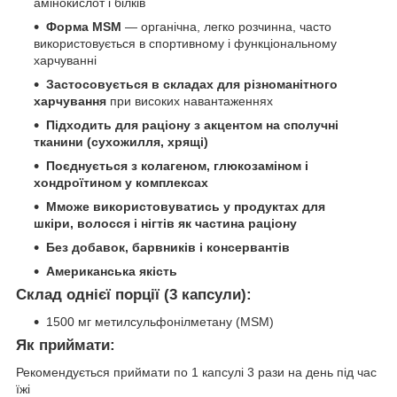
амінокислот і білків
Форма MSM
— органічна, легко розчинна, часто
використовується в спортивному і функціональному
харчуванні
Застосовується в складах для різноманітного
харчування
при високих навантаженнях
Підходить для раціону з акцентом на сполучні
тканини (сухожилля, хрящі)
Поєднується з колагеном, глюкозаміном і
хондроїтином у комплексах
Мможе використовуватись у продуктах для
шкіри, волосся і нігтів як частина раціону
Без добавок, барвників і консервантів
Американська якість
Склад однієї порції (3 капсули):
1500 мг метилсульфонілметану (MSM)
Як приймати:
Рекомендується приймати по 1 капсулі 3 рази на день під час
їжі