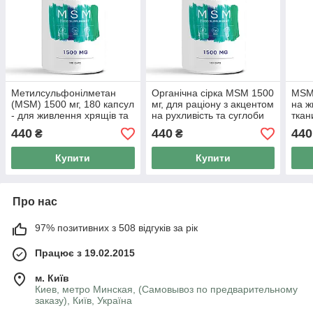
Метилсульфонілметан
Органічна сірка MSM 1500
MSM,
(MSM) 1500 мг, 180 капсул
мг, для раціону з акцентом
на ж
- для живлення хрящів та
на рухливість та суглоби
ткан
суглобів
bionic formula
440
440
440
₴
₴
Купити
Купити
Про нас
97% позитивних з 508 відгуків за рік
Працює з 19.02.2015
м. Київ
Киев, метро Минская, (Самовывоз по предварительному
заказу), Київ, Україна