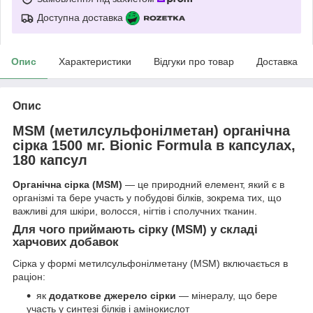
Доступна доставка
Опис
Характеристики
Відгуки про товар
Доставка
Опис
MSM (метилсульфонілметан) органічна
сірка 1500 мг. Bionic Formula в капсулах,
180 капсул
Органічна сірка (MSM)
— це природний елемент, який є в
організмі та бере участь у побудові білків, зокрема тих, що
важливі для шкіри, волосся, нігтів і сполучних тканин.
Для чого приймають сірку (MSM) у складі
харчових добавок
Сірка у формі метилсульфонілметану (MSM) включається в
раціон:
як
додаткове джерело сірки
— мінералу, що бере
участь у синтезі білків і амінокислот