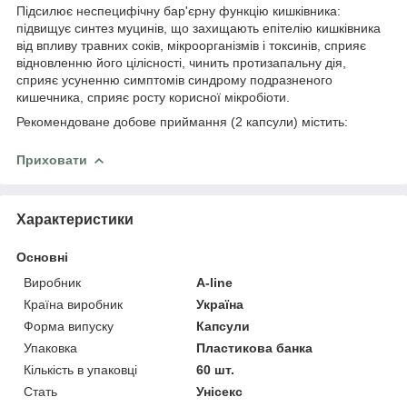
Підсилює неспецифічну бар'єрну функцію кишківника:
підвищує синтез муцинів, що захищають епітелію кишківника
від впливу травних соків, мікроорганізмів і токсинів, сприяє
відновленню його цілісності, чинить протизапальну дія,
сприяє усуненню симптомів синдрому подразненого
кишечника, сприяє росту корисної мікробіоти.
Рекомендоване добове приймання (2 капсули) містить:
Приховати
Характеристики
Основні
Виробник
A-line
Країна виробник
Україна
Форма випуску
Капсули
Упаковка
Пластикова банка
Кількість в упаковці
60 шт.
Стать
Унісекс