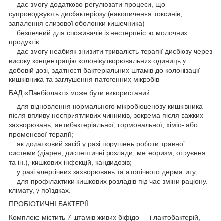
дає змогу додатково регулювати процеси, що
супроводжують дисбактеріозу (накопичення токсинів,
запалення слизової оболонки кишечника)
безпечний для споживачів із нестерпністю молочних
продуктів
дає змогу неабияк знизити тривалість терапії дисбіозу через
високу концентрацію колонієутворювальних одиниць у
добовій дозі, здатності бактеріальних штамів до колонізації
кишківника та заглушення патогенних мікробів
БАД «Панбіолакт» може бути використаний:
для відновлення нормального мікробіоценозу кишківника
після впливу несприятливих чинників, зокрема після важких
захворювань, антибактеріальної, гормональної, хіміо- або
променевої терапії;
як додатковий засіб у разі порушень роботи травної
системи (діарея, диспептичні розлади, метеоризм, отруєння
та ін.), кишкових інфекцій, кандидозів;
у разі алергічних захворювань та атопічного дерматиту;
для профілактики кишкових розладів під час зміни раціону,
клімату, у поїздках.
ПРОБІОТИЧНІ БАКТЕРІЇ
Комплекс містить 7 штамів живих біфідо — і лактобактерій,