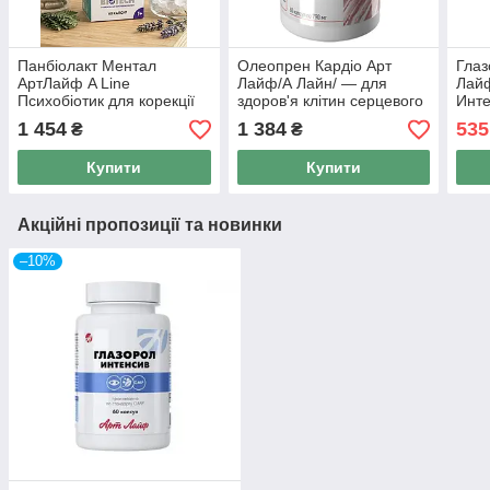
Панбіолакт Ментал
Олеопрен Кардіо Арт
Глаз
АртЛайф A Line
Лайф/А Лайн/ — для
Лайф
Психобіотик для корекції
здоров'я клітин серцевого
Инте
роботи мозку через вплив
м'яза 60 капс
1 454
1 384
535
₴
₴
на мікробіом кишківника
(60 кап.)
Купити
Купити
Акційні пропозиції та новинки
–10%