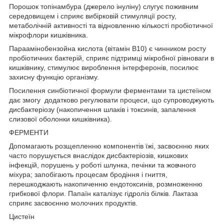
Порошок топінамбура (джерело інуліну) слугує поживним
середовищем і сприяє вибірковій стимуляції росту,
метаболічній активності та відновленню кількості пробіотичної
мікрофлори кишківника.
Параамінобензойна кислота (вітамін B10) є чинником росту
пробіотичних бактерій, сприяє підтримці мікробної рівноваги в
кишківнику, стимулює вироблення інтерферонів, посилює
захисну функцію організму.
Посилення синбіотичної формули ферментами та цистеїном
дає змогу додатково регулювати процеси, що супроводжують
дисбактеріозу (накопичення шлаків і токсинів, запалення
слизової оболонки кишківника).
ФЕРМЕНТИ
Допомагають розщепленню компонентів їжі, засвоєнню яких
часто порушується внаслідок дисбактеріозів, кишкових
інфекцій, порушень у роботі шлунка, печінки та жовчного
міхура; запобігають процесам бродіння і гниття,
перешкоджають накопиченню ендотоксинів, розмноженню
грибкової флори. Папаїн каталізує гідроліз білків. Лактаза
сприяє засвоєнню молочних продуктів.
Цистеїн