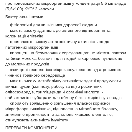
пропіоновокисних мікроорганізмів у концентрації 5,6 мільярда
(5,6x109) КУО/ 2 капсули.
Бактеріальні штами
фізіологічні для кишківника дорослої людини
мають високу здатність до активного відтворення та
колонізації епітелію
проявляють високу антагоністичну активність щодо
патогенних мікроорганізмів
вирощені на безмолочних середовищах: не містять лактози
та білки молока, безпечні для людей із харчовою чутливістю
до молочних продуктів
захищені технологією мікрокапсулювання від агресивних
чинників травного середовища
мають високу метаболічну активність: здатні продукувати
мильні цукри (маннозу, рибозу та ін.) з рослинних
олігосахаридів, тригліцериди й органічні кислоти -
найважливіші субстрати для обміну білків, жирів і вуглеводів
сприяють збільшенню збільшення власної корисної
мікрофлори кишківника, відновленню мікробного балансу,
зниженню проникності та запалень кишкового епітелію,
стимулюють активність імунітету
ПЕРЕВАГИ КОМПОНЕНТИ