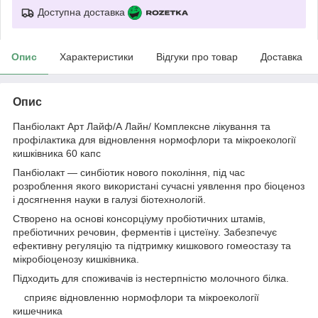
Доступна доставка
Опис
Характеристики
Відгуки про товар
Доставка
Опис
Панбіолакт Арт Лайф/А Лайн/ Комплексне лікування та
профілактика для відновлення нормофлори та мікроекології
кишківника 60 капс
Панбіолакт — синбіотик нового покоління, під час
розроблення якого використані сучасні уявлення про біоценоз
і досягнення науки в галузі біотехнологій.
Створено на основі консорціуму пробіотичних штамів,
пребіотичних речовин, ферментів і цистеїну. Забезпечує
ефективну регуляцію та підтримку кишкового гомеостазу та
мікробіоценозу кишківника.
Підходить для споживачів із нестерпністю молочного білка.
сприяє відновленню нормофлори та мікроекології
кишечника