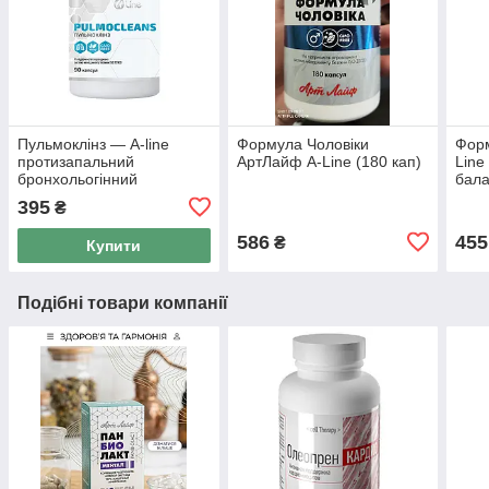
Пульмоклінз — A-line
Формула Чоловіки
Форм
протизапальний
АртЛайф A-Line (180 кап)
Line
бронхольогінний
бала
фітокомплекс 90 капсул
горм
395
₴
Лай
586
455
₴
Купити
Подібні товари компанії