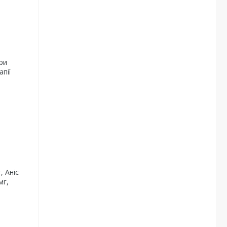
ри
апії
, Аніс
мг,