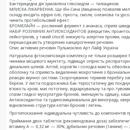
Бактерицидна дія зумовлена глікозидом — тиліацином.
МЛИСКА ЛІКАРВЕННА. Ще Ібн-Сина (Авіценна) похваляв мелісу
складу входять ефірні олії, гіркота, смоли, олеанова та урс
чинить протибольовий ефект.
БРОМЕЛАЙН — рослинний фермент з ананаса, сприяє швидк
НАБІР РОЗУМНИХ АНТИОКСИДАНТОВ (кверцетин, проантоціан
лейкотрієнів, у такий спосіб знижують алергічні прояви, на
перешкоджають утворенню канцерогенних речовин.
Опис активних речовин Пульмоклінз Арт Лайф Україна
Натуральна фітокомпозиція комплексу не тільки розширює б
чинники місцевого імунітету, підвищує опірність респіраторн
дихальних шляхів. Алтей, коров'як і солодка мають обволік
оболонку та сприяють видаленню мокротиння з бронхіально
реакцію імунної системи. Скорочуванню термінів перебігу з
берези. У листа подорожника бак-теріостатичну дію поєдну
в'язкість крові, має потогінну, відхаркувальну та про-тувом
спазм гладкої мускулатури бронхів, зменшують здишку, кашел
Антиоксидантна та судинозміцнювальна дія винограду, кверц
відновленню структури клітин бронхів і легень.
Протипоказання: індивідуальна чутливість до компонентів п
Приймання двох таблеток (рекомендована доза) забезпечит
вітаміну А — 0,32 мг — 30%; дубильних речовин (танини) — 