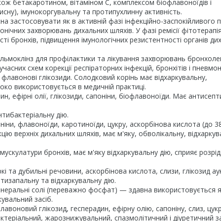
ож бетакаротином, вітаміном С, комплексом біофлавоноїдів і
сну), імунокоргувальну та протипухлинну активність.
на застосовувати як в активній фазі інфекційно-заспокійливого 
хронічних захворювань дихальних шляхів. У фазі ремісії фітотерапі
ті бронхів, підвищення імунологічних резистентності органів ди
моклінз для профілактики та лікування захворювань бронхоле
часних схем корекції респіраторних інфекцій, бронхітів і пневмон
авонові глікозиди. Солодковий корінь має відхаркувальну,
око використовується в медичній практиці.
н, ефірні олії, глікозиди, сапоніни, біофлавоноїди. Має антисепт
тибактеріальну дію.
ни, флавоноїди, каротиноїди, цукру, аскорбінова кислота (до 3
цію верхніх дихальних шляхів, має м'яку, обволікальну, відхарку
мускулатури бронхів, має м'яку відхаркувальну дію, сприяє розр
та дубильні речовини, аскорбінова кислота, слизи, глікозид аук
тизапальну та відхаркувальну дію.
неральні солі (переважно фосфат) — здавна використовується 
увальний засіб.
авоновий глікозид, гесперадин, ефірну олію, сапоніну, слиз, цукри
ктеріальний, жарознижувальний, спазмолітичний і діуретичний за