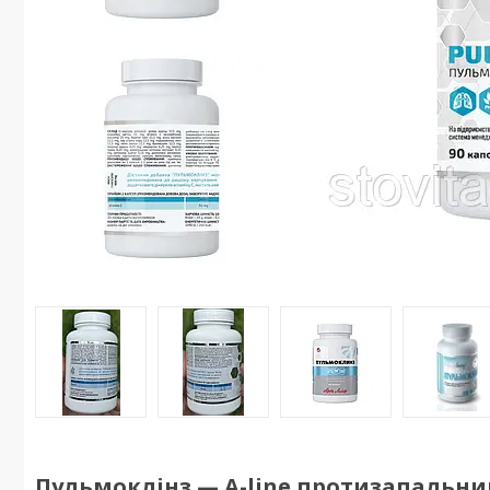
Пульмоклінз — A-line протизапальни