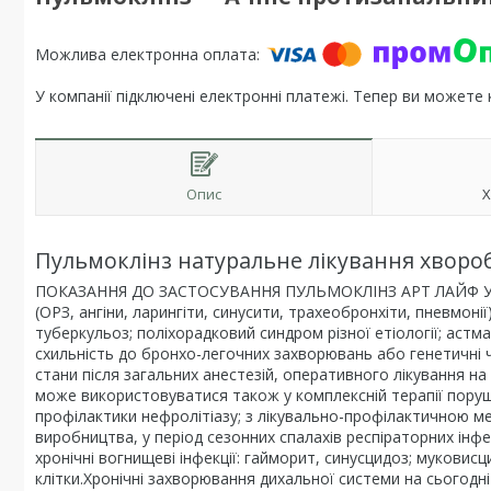
У компанії підключені електронні платежі. Тепер ви можете
Опис
Х
Пульмоклінз натуральне лікування хвороб
ПОКАЗАННЯ ДО ЗАСТОСУВАННЯ ПУЛЬМОКЛІНЗ АРТ ЛАЙФ УКРАЇН
(ОРЗ, ангіни, ларингіти, синусити, трахеобронхіти, пневмонії
туберкульоз; поліхорадковий синдром різної етіології; астм
схильність до бронхо-легочних захворювань або генетичні ч
стани після загальних анестезій, оперативного лікування н
може використовуватися також у комплексній терапії поруш
профілактики нефролітіазу; з лікувально-профілактичною ме
виробництва, у період сезонних спалахів респіраторних інфек
хронічні вогнищеві інфекції: гайморит, синусцидоз; муковис
клітки.Хронічні захворювання дихальної системи на сьогодні 