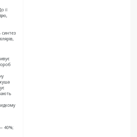
о її
дію,
 синтез
ілярів,
тивує
вороб
ну
ркуша
ує
імають
видкому
— 40%;