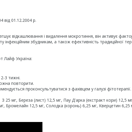
 від 01.12.2004 р.
егшує відкашлювання і видалення мокротиння, він активує факто
кту інфекційним збудникам, а також ефективність традиційної тер
т Лайф Україна:
2-3 тижні.
можна повторити.
омендується проконсультуватися з фахівцем у галузі фітотерапії.
н З 25 мг, Береза (лист) 12,5 мг, Пау Д'арка (екстракт кори) 12,5 мг
5 мг, Бромелайн 12,5 мг, Солодка (коронь) 6,25 мг, Кверцетин 6,25 