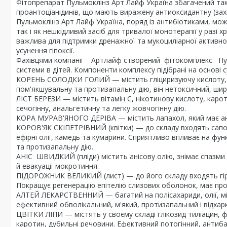
Фітопрепарат Пульмоклінз Арт Лайф Україна збагачений так
проантоціанідинів, що мають виражену антиоксидантну (захи
Пульмоклінз Арт Лайф Україна, поряд із антибіотиками, мож
так і як нешкідливий засіб для тривалої монотерапії у разі 
важлива для підтримки дренажної та мукоциліарної активнос
усунення гіпоксії.
Фахівцями компанії Артлайф створений фітокомплекс Пуль
системи в дітей. Компоненти комплексу підібрані на основі су
КОРЕНЬ СОЛОДКИ ГОЛИЙ — містить гліциризуючу кислоту, фл
пом'якшувальну та протизапальну дію, він нетоксичний, шир
ЛІСТ БЕРЕЗИ — містить вітамін С, нікотинову кислоту, кароти
сечогінну, анальгетичну та легку жовчогінну дію.
КОРА МУРАВ'ЯНОГО ДЕРІВА — містить лапахол, який має ан
КОРОВ'ЯК СКІПЕТРІВНИЙ (квітки) — до складу входять сапоні
ефірні олії, камедь та кумарини. Сприятливо впливає на функ
та протизапальну дію.
АНІС ШВИДКИЙ (пліди) містить анісову олію, знімає спазми 
й евакуації мокротиння.
ПІДОРОЖНИК ВЕЛИКИЙ (лист) — до його складу входять гіркі 
Покращує регенерацію епітелію слизових оболонок, має про
АЛТЕЙ ЛЕКАРСТВЕННИЙ — багатий на полісахариди, олії, мі
ефективний обволікальний, м'який, протизапальний і відхарк
ЦВІТКИ ЛІПИ — містять у своєму складі глікозид тиліацин, фл
каротин, дубильні речовини. Ефективний потогінний, антиба