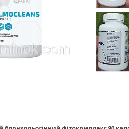
й бронхольогінний фітокомплекс 90 кап