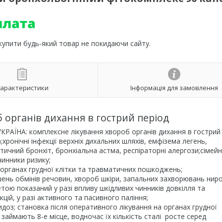
 купити будь-який товар не покидаючи сайту.
арактеристики
Інформація для замовлення
 органів дихання в гострий період
А: комплексне лікування хвороб органів дихання в гострий 
);хронічні інфекції верхніх дихальних шляхів, емфізема легень,
атичний бронхіт, бронхіальна астма, респіраторні алергози;сімей
инники ризику;
а органах грудної клітки та травматичних пошкоджень;
ень обмінів речовин, хвороб шкіри, запальних захворювань ниро
тою показаний у разі впливу шкідливих чинників довкілля та
цій, у разі активного та пасивного паління;
цидоз; становка після оперативного лікування на органах грудної
займають 8-е місце, водночас їх кількість сталі росте серед