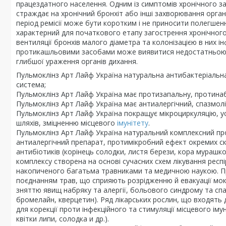
працездатного населення. Одним із симптомів хронічного за
страждає на хронічний бронхіт або інші захворювання орга
період ремісії може бути коротким і не приносити полегше
характерний для початкового етапу загострення хронічного
вентиляції бронхів малого діаметра та колонізацією в них 
протикашльовими засобами може виявитися недостатньою.
глибшої ураження органів дихання.
Пульмоклінз Арт Лайф Україна натуральна антибактеріальн
система;
Пульмоклінз Арт Лайф Україна має протизапальну, протинаб
Пульмоклінз Арт Лайф Україна має антиалергічний, спазмол
Пульмоклінз Арт Лайф Україна покращує мікроциркуляцію, ус
шляхів, зміцненню місцевого
імунітету
.
Пульмоклінз Арт Лайф Україна натуральний комплексний пр
антиалергічний препарат, протимікробний ефект окремих скл
антибіотиків (корінець солодки, листя берези, кора мурашков
комплексу створена на основі сучасних схем лікування респір
накопиченого багатьма травниками та медичною наукою. П
поєднанням трав, що сприяють розрідженню й евакуації мокр
зняттю явищ набряку та алергії, больового синдрому та спазм
бромелайн, кверцетин). Ряд лікарських рослин, що входять
для корекції проти інфекційного та стимуляції місцевого іму
квітки липи, солодка и др.).