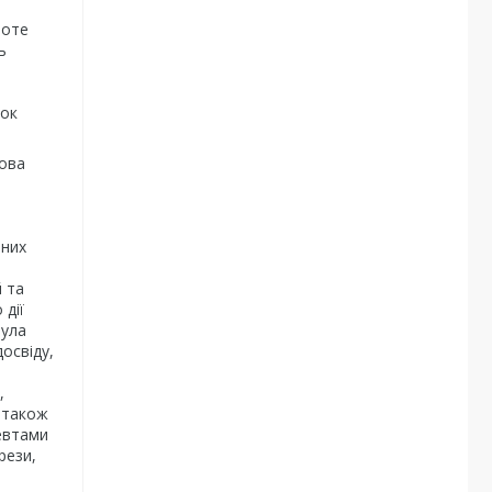
роте
ь
ток
кова
ьних
 та
 дії
мула
освіду,
,
а також
евтами
рези,