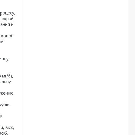
процесу,
я вкрай
хання й
гкової
ій.
ичну,
8 мг%),
вальну
ідженню
убін.
як
, віск,
сіб.