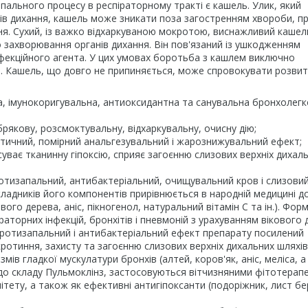
пального процесу в респіраторному тракті є кашель. Улик, який
нів дихання, кашель може зникати поза загостренням хвороби, п
ння. Сухий, із важко відхаркуваною мокротою, виснажливий кашел
 захворювання органів дихання. Він пов'язаний із ушкодженням
інфекційного агента. У цих умовах боротьба з кашлем виключно
 Кашель, що довго не припиняється, може спровокувати розви
а, імунокоригувальна, антиоксидантна та санувальна бронхолег
рякову, розсмоктувальну, відхаркувальну, очисну дію;
ітичний, помірний анальгезувальний і жарознижувальний ефект;
уває тканинну гіпоксію, сприяє загоєнню слизових верхніх дихал
отизапальний, антибактеріальний, очищувальний кров і слизовий
адників його компонентів прирівнюється в народній медицині до
ого дерева, аніс, пікногенол, натуральний вітамін С та ін.). Фор
аторних інфекцій, бронхітів і пневмоній з урахуванням вікового д
ротизапальний і антибактеріальний ефект препарату посилений
отиння, захисту та загоєнню слизових верхніх дихальних шляхів
ів гладкої мускулатури бронхів (алтей, коров'як, аніс, меліса, 
 до складу Пульмоклінз, застосовуються вітчизняними фітотерап
нітету, а також як ефективні антигіпоксанти (подоріжник, лист бе