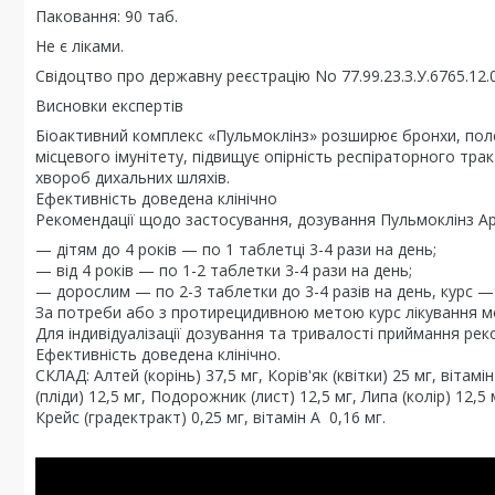
Паковання: 90 таб.
Не є ліками.
Свідоцтво про державну реєстрацію No 77.99.23.З.У.6765.12.04
Висновки експертів
Біоактивний комплекс «Пульмоклінз» розширює бронхи, пол
місцевого імунітету, підвищує опірність респіраторного тра
хвороб дихальних шляхів.
Ефективність доведена клінічно
Рекомендації щодо застосування, дозування Пульмоклінз Ар
— дітям до 4 років — по 1 таблетці 3-4 рази на день;
— від 4 років — по 1-2 таблетки 3-4 рази на день;
— дорослим — по 2-3 таблетки до 3-4 разів на день, курс — 
За потреби або з протирецидивною метою курс лікування 
Для індивідуалізації дозування та тривалості приймання рек
Ефективність доведена клінічно.
СКЛАД: Алтей (корінь) 37,5 мг, Корів'як (квітки) 25 мг, вітамі
(пліди) 12,5 мг, Подорожник (лист) 12,5 мг, Липа (колір) 12,
Крейс (градектракт) 0,25 мг, вітамін А 0,16 мг.