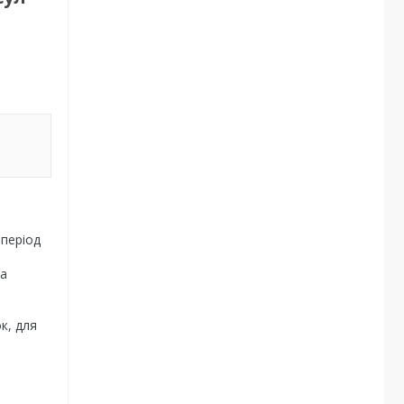
період
на
к, для