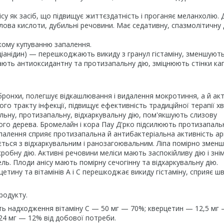
 як засіб, що підвищує життєздатність і проганяє меланхолію. Д
олова кислоти, дубильні речовини. Має седативну, спазмолітичну 
ому купуванню запалення.
ідин) — перешкоджають викиду з гранул гістаміну, зменшують
дають антиоксидантну та протизапальну дію, зміцнюють стінки кап
ронхи, полегшує відкашлювання і видалення мокротиння, а й ак
ого тракту інфекції, підвищує ефективність традиційної терапії х
альну, протизапальну, відхаркувальну дію, пом'якшують слизову
го дерева. Бромелайн і кора Пау Д'рко підсилюють протизапаль
апалення сприяє протизапальна й антибактеріальна активність а
ється з відхаркувальним і ранозагоювальним. Ліпа помірно зменш
ікробну дію. Активні речовини меліси мають заспокійливу дію і зн
ь. Плоди анісу мають помірну сечогінну та відхаркувальну дію.
етину та вітамінів А і С перешкоджає викиду гістаміну, сприяє ш
родукту.
ь надходження вітаміну С — 50 мг — 70%; кверцетин — 12,5 мг 
24 мг — 12% від добової потреби.