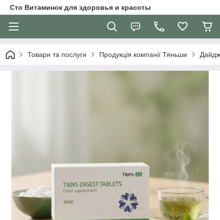
Сто Витаминок для здоровья и красоты
Товари та послуги
Продукція компанії Тяньши
Дайдже