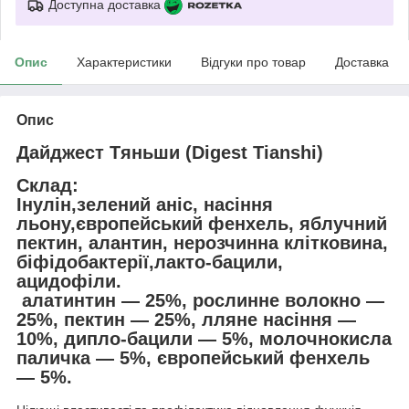
Доступна доставка
Опис
Характеристики
Відгуки про товар
Доставка
Опис
Дайджест Тяньши (Digest Tianshi)
Склад:
Інулін,зелений аніс, насіння
льону,європейський фенхель, яблучний
пектин, алантин, нерозчинна клітковина,
біфідобактерії,лакто-бацили,
ацидофіли.
алатинтин — 25%, рослинне волокно —
25%, пектин — 25%, лляне насіння —
10%, дипло-бацили — 5%, молочнокисла
паличка — 5%, європейський фенхель
— 5%.