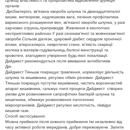
Цілющі властивості та профілактика відновлення функція
органів:
Дисбактеріоз, зв'язана хвороба шлунка та дванадцятипалої
кишки, метеоризм, надлишкова вага, печіння профілактика
варикозного розширення вен, зв'язаної хвороби шлунка, у разі
харчових отруєнь,приприводів Живлення в екологічно
несприятливих районах.У разі сечокам'яної та жовчнокам'яної
хвороби.Сольові діатези, цукровий діабет, сирдром хронічної
втоми, атеросклероз, невротичні стани, м'якість секреції
молока в матерів-годувальниць,болісні менструації та
кровотечі, злагоджені утворення будь-якої локалізації.
Дайджест рекомендується після вживання антибіотиків.
Дія:
Дайджест Тяньши покращує травлення, нормалізує діяльність
шлунка та кишківника, регулює обмін речовин. Дайджест
Тяньши покращує пустутки кишківника, чистить ворсинчастий
апарат кишківника, гальмує гнилі процеси.Дайджест створює
умови для розмноження сапрофітних бактерій шлунка та
кишечника, обмежує розмноження патогенних
мікроорганізмів. Дайджест регулює кислотність, ліквідує
кишкові гази.
Спосіб застосування:
Можна приймати після кожного приймання їжі незалежно від
часу активної роботи меридіанів, добре пережовуючи. Запити