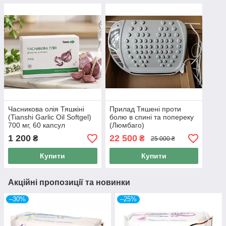
Часникова олія Тяшкіні
Прилад Тяшені проти
(Tianshi Garlic Oil Softgel)
болю в спині та попереку
700 мг, 60 капсул
(Люмбаго)
1 200
22 500
₴
₴
25 000 ₴
Купити
Купити
Акційні пропозиції та новинки
–30%
–25%