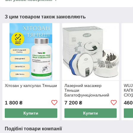
З цим товаром також замовляють
Хітозан у капсулах Тяньши
Лазерний масажер
WUJ
Тяньши
КАП
Багатофункціональний
СХУ
масажер TQ-Z06 Ішоукан
для 
1 800
7 200
460
₴
₴
капс
Купити
Купити
Подібні товари компанії