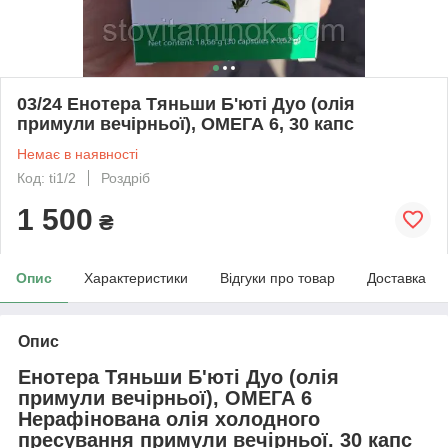
03/24 Енотера Тяньши Б'юті Дуо (олія
примули вечірньої), ОМЕГА 6, 30 капс
Немає в наявності
Код: ti1/2
Роздріб
1 500
₴
Опис
Характеристики
Відгуки про товар
Доставка
Опис
Енотера Тяньши Б'юті Дуо (олія
примули вечірньої), ОМЕГА 6
Нерафінована олія холодного
пресування примули вечірньої. 30 капс