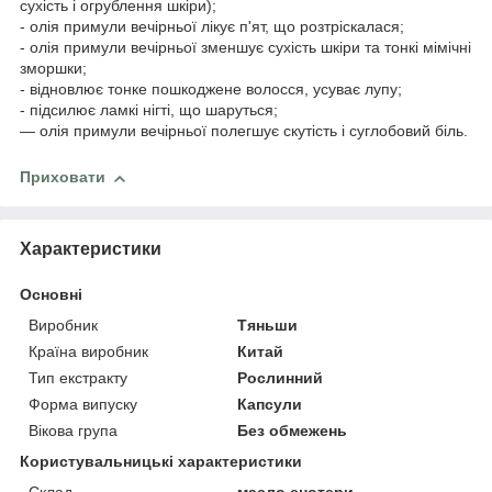
сухість і огрублення шкіри);
- олія примули вечірньої лікує п'ят, що розтріскалася;
- олія примули вечірньої зменшує сухість шкіри та тонкі мімічні
зморшки;
- відновлює тонке пошкоджене волосся, усуває лупу;
- підсилює ламкі нігті, що шаруться;
— олія примули вечірньої полегшує скутість і суглобовий біль.
Приховати
Характеристики
Основні
Виробник
Тяньши
Країна виробник
Китай
Тип екстракту
Рослинний
Форма випуску
Капсули
Вікова група
Без обмежень
Користувальницькі характеристики
Склад
масло енотери