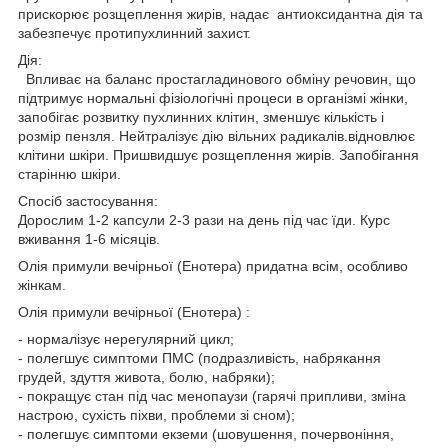
прискорює розщеплення жирів, надає антиоксидантна дія та
забезпечує протипухлинний захист.
Дія:
Впливає на баланс простагладинового обміну речовин, що
підтримує нормальні фізіологічні процеси в організмі жінки,
запобігає розвитку пухлинних клітин, зменшує кількість і
розмір пензля. Нейтралізує дію вільних радикалів.відновлює
клітини шкіри. Пришвидшує розщеплення жирів. Запобігання
старінню шкіри.
Спосіб застосування:
Дорослим 1-2 капсули 2-3 рази на день під час їди. Курс
вживання 1-6 місяців.
Олія примули вечірньої (Енотера) придатна всім, особливо
жінкам.
Олія примули вечірньої (Енотера) :
- нормалізує нерегулярний цикл;
- полегшує симптоми ПМС (подразливість, набрякання
грудей, здуття живота, болю, набряки);
- покращує стан під час менопаузи (гарячі припливи, зміна
настрою, сухість піхви, проблеми зі сном);
- полегшує симптоми екземи (шовушення, почервоніння,