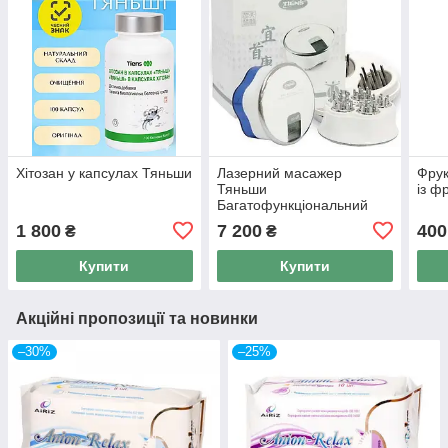
Хітозан у капсулах Тяньши
Лазерний масажер
Фрук
Тяньши
із ф
Багатофункціональний
масажер TQ-Z06 Ішоукан
1 800
7 200
400
₴
₴
Купити
Купити
Акційні пропозиції та новинки
–30%
–25%