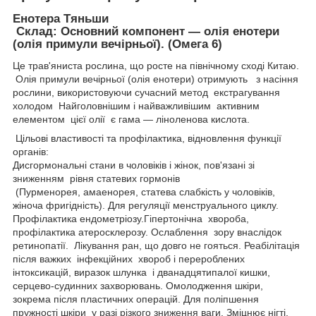
Енотера Тяньши
Склад: Основний компонент — олія енотери
(олія примули вечірньої). (Омега 6)
Це трав'яниста рослина, що росте на північному сході Китаю.
Олія примули вечірньої (олія енотери) отримують з насіння
рослини, використовуючи сучасний метод екстрагування
холодом Найголовнішим і найважливішим активним
елементом цієї олії є гама — ліноленова кислота.
Цільові властивості та профілактика, відновлення функції
органів:
Дисгормональні стани в чоловіків і жінок, пов'язані зі
зниженням рівня статевих гормонів
(Пурменорея, амаенорея, статева слабкість у чоловіків,
жіноча фригідність). Для регуляції менструального циклу.
Профілактика ендометріозу.Гіпертонічна хвороба,
профілактика атеросклерозу. Ослаблення зору внаслідок
ретинопатії. Лікування ран, що довго не гояться. Реабілітація
після важких інфекційних хвороб і перероблених
інтоксикацій, виразок шлунка і дванадцятипалої кишки,
серцево-судинних захворювань. Омолодження шкіри,
зокрема після пластичних операцій. Для поліпшення
пружності шкіри у разі різкого зниження ваги. Зміцнює нігті,