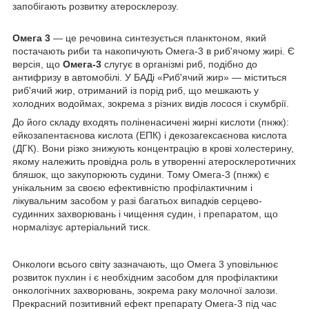
запобігають розвитку атеросклерозу.
Омега 3
— це речовина синтезується планктоном, який
постачають риби та накопичують Омега-3 в риб'ячому жирі. Є
версія, що
Омега-3
слугує в організмі риб, подібно до
антифризу в автомобілі. У БАДі «Риб'ячий жир» — міститься
риб'ячий жир, отриманий із порід риб, що мешкають у
холодних водоймах, зокрема з різних видів лосося і скумбрії.
До його складу входять поліненасичені жирні кислоти (пнжк):
ейкозапентаєнова кислота (ЕПК) і декозагексаєнова кислота
(ДГК). Вони різко знижують концентрацію в крові холестерину,
якому належить провідна роль в утворенні атеросклеротичних
бляшок, що закупорюють судини. Тому Омега-3 (пнжк) є
унікальним за своєю ефективністю профілактичним і
лікувальним засобом у разі багатьох випадків серцево-
судинних захворювань і чищення судин, і препаратом, що
нормалізує артеріальний тиск.
Онкологи всього світу зазначають, що Омега 3 уповільнює
розвиток пухлин і є необхідним засобом для профілактики
онкологічних захворювань, зокрема раку молочної залози.
Прекрасний позитивний ефект препарату Омега-3 під час