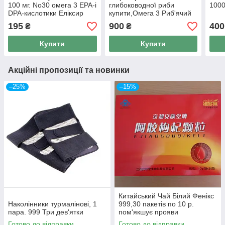
100 мг. No30 омега 3 EPA-і
глибоководної риби
1000
DPA-кислотики Еліксир
купити,Омега 3 Риб'ячий
жир Грін Ворлд 100 капсул
195
900
400
₴
₴
по 1000 мг.
Купити
Купити
Акційні пропозиції та новинки
–25%
–15%
Китайський Чай Білий Фенікс
Наколінники турмалінові, 1
999,30 пакетів по 10 р.
пара. 999 Три дев'ятки
пом'якшує прояви
клімактеричного синдрому.
Готово до відправки
Готово до відправки