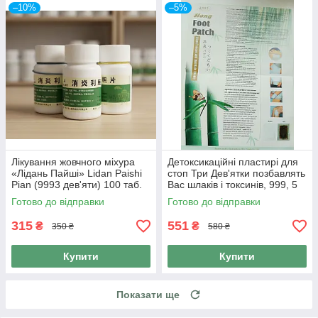
–10%
–5%
Лікування жовчного міхура
Детоксикаційні пластирі для
«Лідань Пайші» Lidan Paishi
стоп Три Дев'ятки позбавлять
Pian (9993 дев'яти) 100 таб.
Вас шлаків і токсинів, 999, 5
пар 10 шт.
Готово до відправки
Готово до відправки
315
551
₴
₴
350 ₴
580 ₴
Купити
Купити
Показати ще