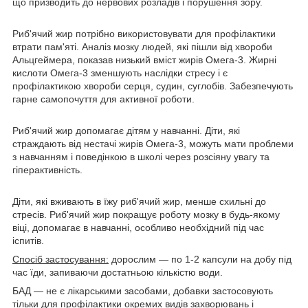
що призводить до нервових розладів і порушення зору.
Риб'ячий жир потрібно використовувати для профілактики
втрати пам'яті. Аналіз мозку людей, які пішли від хвороби
Альцгеймера, показав низький вміст жирів Омега-3. Жирні
кислоти Омега-3 зменшують наслідки стресу і є
профілактикою хвороби серця, судин, суглобів. Забезпечують
гарне самопочуття для активної роботи.
Риб'ячий жир допомагає дітям у навчанні. Діти, які
страждають від нестачі жирів Омега-3, можуть мати проблеми
з навчанням і поведінкою в школі через розсіяну увагу та
гіперактивність.
Діти, які вживають в їжу риб'ячий жир, менше схильні до
стресів. Риб'ячий жир покращує роботу мозку в будь-якому
віці, допомагає в навчанні, особливо необхідний під час
іспитів.
Спосіб застосування:
дорослим — по 1-2 капсули на добу під
час їди, запиваючи достатньою кількістю води.
БАД — не є лікарськими засобами, добавки застосовують
тільки для профілактики окремих видів захворювань і