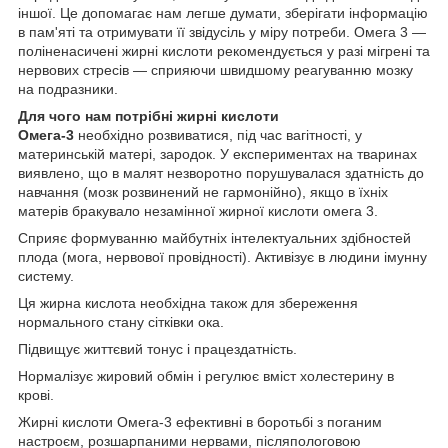
іншої. Це допомагає нам легше думати, зберігати інформацію
в пам'яті та отримувати її звідусіль у міру потреби. Омега 3 —
поліненасичені жирні кислоти рекомендується у разі мігрені та
нервових стресів — сприяючи швидшому реагуванню мозку
на подразники.
Для чого нам потрібні жирні кислоти
Омега-3
необхідно розвиватися, під час вагітності, у
материнській матері, зародок. У експериментах на тваринах
виявлено, що в малят незворотно порушувалася здатність до
навчання (мозк розвинений не гармонійно), якщо в їхніх
матерів бракувало незамінної жирної кислоти омега 3.
Сприяє формуванню майбутніх інтелектуальних здібностей
плода (мога, нервової провідності). Активізує в людини імунну
систему.
Ця жирна кислота необхідна також для збереження
нормального стану сітківки ока.
Підвищує життєвий тонус і працездатність.
Нормалізує жировий обмін і регулює вміст холестерину в
крові.
Жирні кислоти Омега-3 ефективні в боротьбі з поганим
настроєм, розшарпаними нервами, післяпологовою