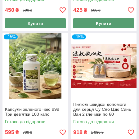
450
425
₴
₴
600 ₴
500 ₴
Купити
Купити
–15%
–15%
Пилюлі швидкої допомоги
Капсули зеленого чаю 999
для серця Су Сяо Цзю Синь
Три дев'ятки 100 капс
Ван 2 глечики по 60
сублінгвальних пилюль 120
Готово до відправки
Готово до відправки
пілюль
595
918
₴
₴
700 ₴
1 080 ₴