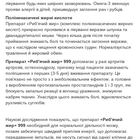
лікування будь-яких шкірних захворювань. Омега-3 зменшує
прояви алергії в дітей, пришвидшує загоєння ран і рубців.
Поліненасичені жирні кислоти
Препарат «Риб'ячий жир» (комплекс поліненасичених жирних
кислот) прекрасно проявився в лікуванні виразки шлунка та
дванадцятипалої кишки. Через кілька днів після початку
приймання зникають болі та починається загоєння виразки,
що є наслідком чищення кровоносних судин. Нормалізується
травлення й жировий обмін.
Препарат «Риб'ячий жир» 999
допомагає у разі артритів
артрозів, остеохондрозу, причому іноді пацієнти зазначають
поліпшення з перших (3-5 дня) вживання препарату. Це
пов'язано не просто з з знеболювальним ефектом, а головне
з виробленням протизапальних простагландінів 1 і 3 груп, які
блокують запальні реакції в вогнищі ураження, знижуючи
набряк тканин. Унаслідок цього зникають болі, відновлюється
рухливість суглобів.
Наукові дослідження показують, що препарат
«Риб'ячий
жир» 999
необхідний для нормальної діяльності мозку,
позаяк забезпечує швидкий приплив енергії, що допомагає
передаванню імпульсів, які несуть сигнал від однієї клітини до