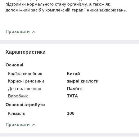
підтримки нормального стану організму, а також як
допоміжний засіб у комплексній терапії низки захворювань.
Приховати
Характеристики
Основні
Країна виробник
Китай
Корисні речовини
жирні кислоти
Для поліпшення
Пам'яті
Виробник
TATA
Основні атрибути
Кількість
100
Приховати