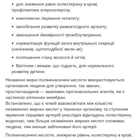
для зниження рівня холестерину в крові,
профілактика атеросклерозу;
комплексне лікування гепатиту;
запобігання розвитку ревматоїдного артриту;
зменшення ймовірності тромбоутворення;
нормалізація функцій залоз внутрішньої секреції
(начічників, щитоподібної желе-зи);
поліпшення стану волосся й нігтів;
Вагітним і жінкам, що годують, для нормального
розвитку дитини.
Незамінні жирні поліненасичені кислоти використовуються
організмом людини для утворення, так званих,
простагландинів — важливих протизапальних агентів, які є
частиною клітинних мембран.
Встановлено, що є чіткий взаємозв'язок між кількістю
незамінних жирних кислот у тканинах організму та ступенем
звуження серцевих артерій унаслідок відкладень холестерину,
водночас, чим більше незамінних жирних кислот споживає
людина, тим менше заблоковані його артерії.
Поліненасичені кислоти, знижуючи рівень холестерину в крові,