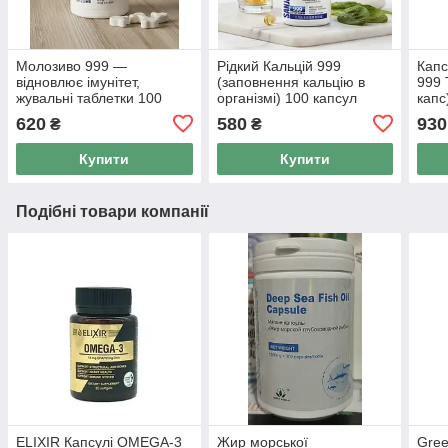
Молозиво 999 —
Рідкий Кальцій 999
Капс
відновлює імунітет,
(заповнення кальцію в
999 
жувальні таблетки 100
організмі) 100 капсул
капс
капс. / 1000 мг.
620
580
930
₴
₴
Купити
Купити
Подібні товари компанії
ELIXIR Капсулі OMEGA-3
Жир морської
Gree