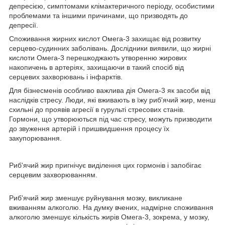
депресією, симптомами клімактеричного періоду, особистими
проблемами та іншими причинами, що призводять до
депресії.
Споживання жирних кислот Омега-3 захищає від розвитку
серцево-судинних заболівань. Дослідники виявили, що жирні
кислоти Омега-3 перешкоджають утворенню жирових
накопичень в артеріях, захищаючи в такий спосіб від
серцевих захворювань і інфарктів.
Для бізнесменів особливо важлива дія Омега-3 як засоби від
наслідків стресу. Люди, які вживають в їжу риб'ячий жир, менш
схильні до проявів агресії в гурульті стресових станів.
Гормони, що утворюються під час стресу, можуть призводити
до звуження артерій і пришвидшення процесу їх
закупорювання.
Риб'ячий жир пригнічує виділення цих гормонів і запобігає
серцевим захворюванням.
Риб'ячий жир зменшує руйнування мозку, викликане
вживанням алкоголю. На думку вчених, надмірне споживання
алкоголю зменшує кількість жирів Омега-3, зокрема, у мозку,