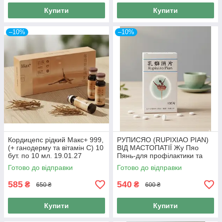
Купити
Купити
–10%
–10%
Кордицепс рідкий Макс+ 999,
РУПИСЯО (RUPIXIAO PIAN)
(+ ганодерму та вітамін С) 10
ВІД МАСТОПАТІЇ Жу Пяо
бут. по 10 мл. 19.01.27
Пянь-для профілактики та
лікування молочної залози
Готово до відправки
Готово до відправки
100 таб., 999
585
540
₴
₴
650 ₴
600 ₴
Купити
Купити