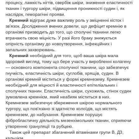
процесу, ламкість нігтів, свербіж шкіри, зниження еластичності
тканин і тургору шкіри, підвищення проникності судин і, як
наслідок, геморагічні прояви.
Кремний
відіграє дуже важливу роль у зміцненні кісток і
зв'язок. Дослідження вчених довели, що дефіцит кремнію в
організмі призводить до того, що сполучні тканини легко
втрачають свою міцність. У разі його браку знижується
опірність організму до новоутворення, інфекційних і
запальних захворювань.
Кремний
необхідний для того, щоб ваша шкіра мала
здоровий вигляд, тому що бере участь у виробленні колагену
— основного компонента сполучної тканини, що забезпечує
гнучкість, еластичність шкіри, суглобів, хрящів, судин. В
організмі кремній міститься у формі кремнезему. Кремнезем
необхідний для міцності й еластичності епітеліальних і
сполучних тканин. Еластичність шкіри, сухожиль, стінок судин
зумовлена кремнієм, який неабияк міститься в них.
Кремнезем забезпечує збереження шкірою нормального
тургору, що пов'язано зі здатністю колоїдів, що містять
кремнезем, до набухання. Кремнезем порушує
фібробластичну діяльність мезенхімольних тканин, сприяючи
утворенню грануляції та рубцею.
Також цей препарат збагачений вітамінами групи B, Д3,
кальцієм.