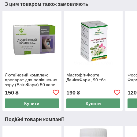
З цим товаром також замовляють
Лютеїновий комплекс
Мастофіт-Форте
Фосф
препарат для поліпшення
ДанікаФарм, 90 тбл
Фарм
зору (Еліт-Фарм) 50 капс.
150
190
120
₴
₴
Купити
Купити
Подібні товари компанії