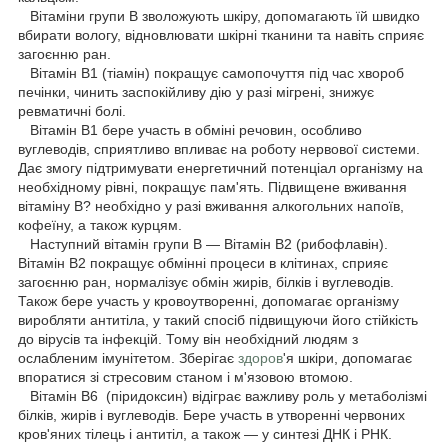
Вітаміни групи B зволожують шкіру, допомагають їй швидко
вбирати вологу, відновлювати шкірні тканини та навіть сприяє
загоєнню ран.
Вітамін В1 (тіамін) покращує самопочуття під час хвороб
печінки, чинить заспокійливу дію у разі мігрені, знижує
ревматичні болі.
Вітамін В1 бере участь в обміні речовин, особливо
вуглеводів, сприятливо впливає на роботу нервової системи.
Дає змогу підтримувати енергетичний потенціал організму на
необхідному рівні, покращує пам'ять. Підвищене вживання
вітаміну В? необхідно у разі вживання алкогольних напоїв,
кофеїну, а також курцям.
Наступний вітамін групи B — Вітамін В2 (рибофлавін).
Вітамін В2 покращує обмінні процеси в клітинах, сприяє
загоєнню ран, нормалізує обмін жирів, білків і вуглеводів.
Також бере участь у кровоутворенні, допомагає організму
виробляти антитіла, у такий спосіб підвищуючи його стійкість
до вірусів та інфекцій. Тому він необхідний людям з
ослабленим імунітетом. Зберігає
здоров
'я шкіри, допомагає
впоратися зі стресовим станом і м'язовою втомою.
Вітамін B6 (піридоксин) відіграє важливу роль у метаболізмі
білків, жирів і вуглеводів. Бере участь в утворенні червоних
кров'яних тілець і антитіл, а також — у синтезі ДНК і РНК.