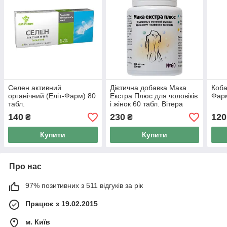
Селен активний
Дієтична добавка Мака
Коба
органічний (Еліт-Фарм) 80
Екстра Плюс для чоловіків
Фарм
табл.
і жінок 60 табл. Вітера
140
230
120
₴
₴
Купити
Купити
Про нас
97% позитивних з 511 відгуків за рік
Працює з 19.02.2015
м. Київ