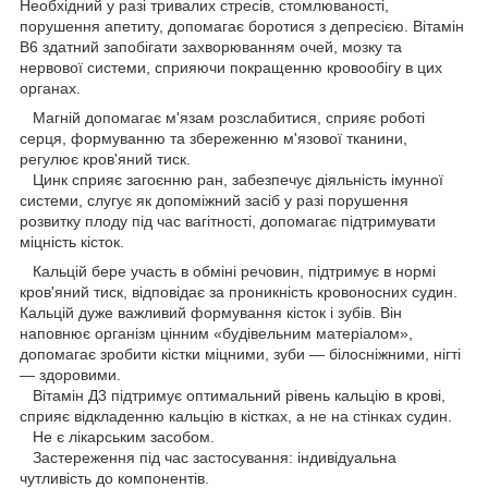
Необхідний у разі тривалих стресів, стомлюваності,
порушення апетиту, допомагає боротися з депресією. Вітамін
B6 здатний запобігати захворюванням очей, мозку та
нервової системи, сприяючи покращенню кровообігу в цих
органах.
Магній допомагає м'язам розслабитися, сприяє роботі
серця, формуванню та збереженню м'язової тканини,
регулює кров'яний тиск.
Цинк сприяє загоєнню ран, забезпечує діяльність імунної
системи, слугує як допоміжний засіб у разі порушення
розвитку плоду під час вагітності, допомагає підтримувати
міцність кісток.
Кальцій бере участь в обміні речовин, підтримує в нормі
кров'яний тиск, відповідає за проникність кровоносних судин.
Кальцій дуже важливий формування кісток і зубів. Він
наповнює організм цінним «будівельним матеріалом»,
допомагає зробити кістки міцними, зуби — білосніжними, нігті
— здоровими.
Вітамін Д3 підтримує оптимальний рівень кальцію в крові,
сприяє відкладенню кальцію в кістках, а не на стінках судин.
Не є лікарським засобом.
Застереження під час застосування: індивідуальна
чутливість до компонентів.