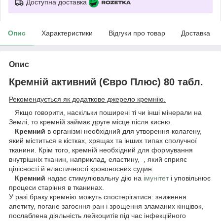
Доступна доставка
Опис
Характеристики
Відгуки про товар
Доставка
Опис
Кремній активний (Євро Плюс) 80 табл.
Рекомендується як додаткове джерело кремнію.
Якщо говорити, наскільки поширені ті чи інші мінерали на
Землі, то кремній займає друге місце після кисню.
Кремний
в організмі необхідний для утворення колагену,
який міститься в кістках, хрящах та інших типах сполучної
тканини. Крім того, кремній необхідний для формування
внутрішніх тканин, наприклад, еластину, , який сприяє
цілісності й еластичності кровоносних судин.
Кремний
надає стимулювальну дію на
імунітет
і уповільнює
процеси старіння в тканинах.
У разі браку кремнію можуть спостерігатися: зниження
апетиту, погане загоєння ран і зрощення зламаних кінцівок,
послаблена діяльність лейкоцитів під час інфекційного