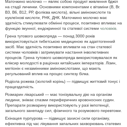
Маточкино молочко — являє собою продукт живлення бджіл
на стадії личинки. Основними компонентами є вітаміни (В, Вг.
В3, В6, В12, РР, фолієва кислота), вільні амінокислоти та
нуклеїнові кислоти, РНК, ДНК. Маточкино молочко має
здатність стимулювати обмінні процеси, позитивно впливає на
функцію імунної, ендокринної та статевої системи
чоловіків
.
Грена тутового шовкопряда — понад 3000 років
використовується тибетською медициною як адаптогенний
засіб. Має здатність позитивно впливати на стан статевої
системи чоловіків і затримувати настання інволютивних
процесів. Грена тутового шовкопряда використовувалася як
еліксир молодості в раціонах китайських імператорів. Лізин,
метіонін є незамінними амінокислотами, що мають
регульований вплив на процес синтезу білка.
Родіола рожева (золотий корінь) — підвищує життєвий тонус і
працездатність.
Розмарин лікарський — має тонізувальну дію на організм
людини, знімає спазми периферичних кровоносних судин.
Препарати розмарину використовують у разі імпотенції,
загального занепаду сил, фізичного та розумового перевтоми.
Ехінацея пурпурова — підвищує захисні сили організму,
ефективна під час лікування запальних захворювань статевих