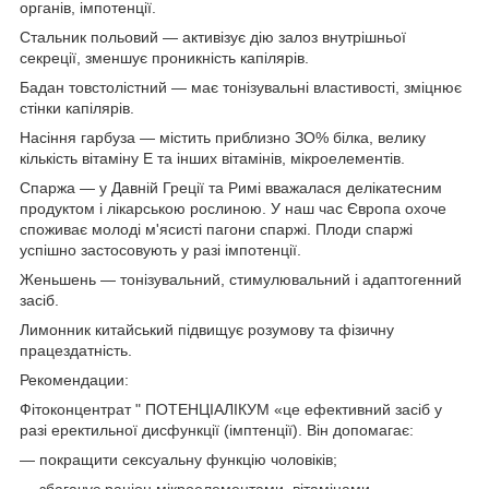
органів, імпотенції.
Стальник польовий — активізує дію залоз внутрішньої
секреції, зменшує проникність капілярів.
Бадан товстолістний — має тонізувальні властивості, зміцнює
стінки капілярів.
Насіння гарбуза — містить приблизно ЗО% білка, велику
кількість вітаміну Е та інших вітамінів, мікроелементів.
Спаржа — у Давній Греції та Римі вважалася делікатесним
продуктом і лікарською рослиною. У наш час Європа охоче
споживає молоді м'ясисті пагони спаржі. Плоди спаржі
успішно застосовують у разі імпотенції.
Женьшень — тонізувальний, стимулювальний і адаптогенний
засіб.
Лимонник китайський підвищує розумову та фізичну
працездатність.
Рекомендации:
Фітоконцентрат " ПОТЕНЦІАЛІКУМ «це ефективний засіб у
разі еректильної дисфункції (імптенції). Він допомагає:
— покращити сексуальну функцію чоловіків;