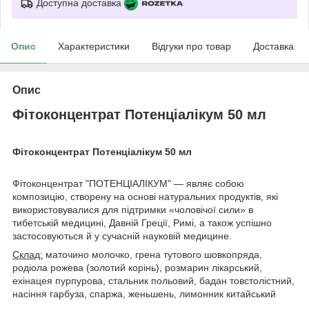
Доступна доставка
Опис
Характеристики
Відгуки про товар
Доставка
Опис
Фітоконцентрат Потенціалікум 50 мл
Фітоконцентрат Потенціалікум 50 мл
Фітоконцентрат "ПОТЕНЦІАЛІКУМ" — являє собою
композицію, створену на основі натуральних продуктів, які
використовувалися для підтримки «чоловічої сили» в
тибетській медицині, Давній Греції, Римі, а також успішно
застосовуються й у сучасній науковій медицине.
Склад:
маточино молочко, грена тутового шовкопряда,
родіола рожева (золотий корінь), розмарин лікарський,
ехінацея пурпурова, стальник польовий, бадан товстолістний,
насіння гарбуза, спаржа, женьшень, лимонник китайський