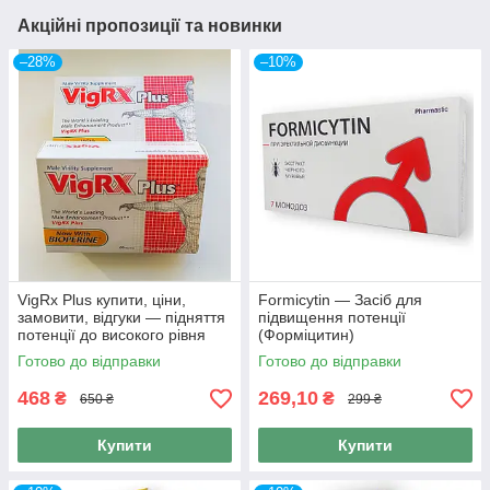
Акційні пропозиції та новинки
–28%
–10%
VigRx Plus купити, ціни,
Formicytin — Засіб для
замовити, відгуки — підняття
підвищення потенції
потенції до високого рівня
(Форміцитин)
(60 шт.)
Готово до відправки
Готово до відправки
468
269,10
₴
₴
650 ₴
299 ₴
Купити
Купити