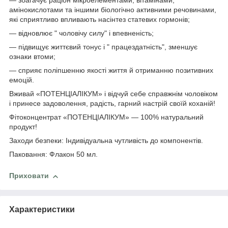
— збагачує раціон мікроелементами, вітамінами,
амінокислотами та іншими біологічно активними речовинами,
які сприятливо впливають насінтез статевих гормонів;
— відновлює " чоловічу силу" і впевненість;
— підвищує життєвий тонус і " працездатність", зменшує
ознаки втоми;
— сприяє поліпшенню якості життя й отриманню позитивних
емоцій.
Вживай «ПОТЕНЦІАЛІКУМ» і відчуй себе справжнім чоловіком
і принесе задоволення, радість, гарний настрій своїй коханій!
Фітоконцентрат «ПОТЕНЦІАЛІКУМ» — 100% натуральний
продукт!
Заходи безпеки: Індивідуальна чутливість до компонентів.
Паковання: Флакон 50 мл.
Приховати
Характеристики