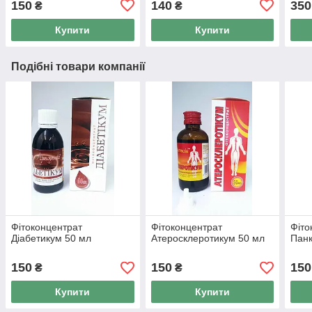
150
140
350
₴
₴
мл.
шт.
Купити
Купити
Подібні товари компанії
Фітоконцентрат
Фітоконцентрат
Фіто
Діабетикум 50 мл
Атеросклеротикум 50 мл
Панк
150
150
150
₴
₴
Купити
Купити