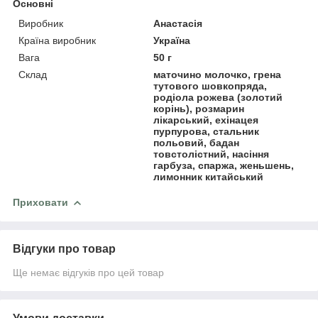
Основні
Виробник
Анастасія
Країна виробник
Україна
Вага
50 г
Склад
маточино молочко, грена
тутового шовкопряда,
родіола рожева (золотий
корінь), розмарин
лікарський, ехінацея
пурпурова, стальник
польовий, бадан
товстолістний, насіння
гарбуза, спаржа, женьшень,
лимонник китайський
Приховати
Відгуки про товар
Ще немає відгуків про цей товар