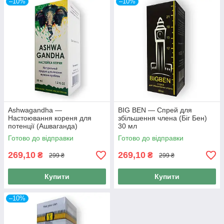
–10%
–10%
Ashwagandha —
BIG BEN — Спрей для
Настоювання кореня для
збільшення члена (Біг Бен)
потенції (Ашваганда)
30 мл
Готово до відправки
Готово до відправки
269,10
269,10
₴
₴
299 ₴
299 ₴
Купити
Купити
–10%