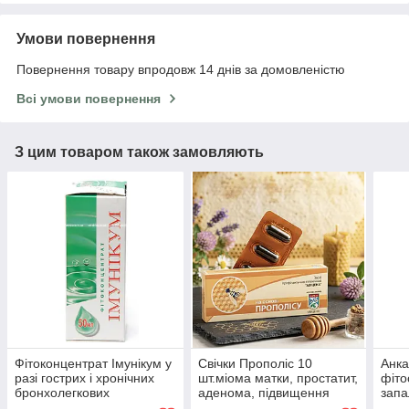
Умови повернення
Повернення товару впродовж 14 днів за домовленістю
Всі умови повернення
З цим товаром також замовляють
Фітоконцентрат Імунікум у
Свічки Прополіс 10
Анк
разі гострих і хронічних
шт.міома матки, простатит,
фіто
бронхолегкових
аденома, підвищення
запа
захворювань.флакон 50
потенції, геморой, Авіцена
атро